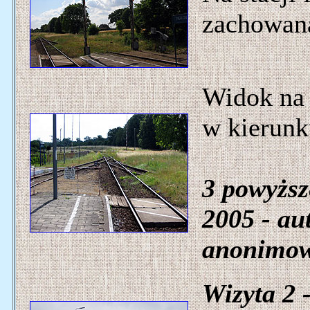
zachowana
Widok na
w kierunk
3 powyższ
2005 - aut
anonimow
Wizyta 2 