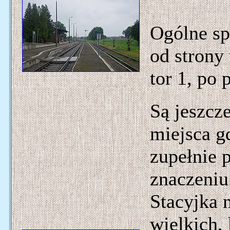
Ogólne sp
od strony
tor 1, po 
Są jeszcz
miejsca g
zupełnie 
znaczeniu.
Stacyjka 
wielkich,