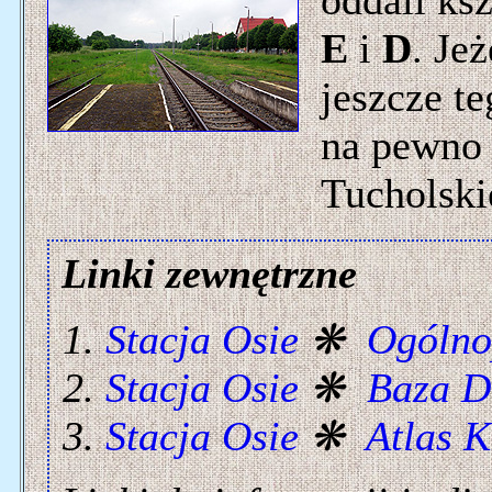
oddali ks
E
i
D
. Je
jeszcze te
na pewno
Tucholski
Linki zewnętrzne
Stacja Osie
❋
Ogólno
Stacja Osie
❋
Baza D
Stacja Osie
❋
Atlas K