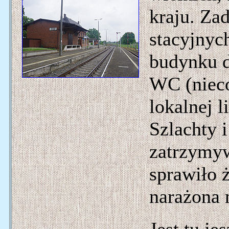
kraju. Za
stacyjnyc
budynku d
WC (nieco
lokalnej 
Szlachty 
zatrzymy
sprawiło ż
narażona 