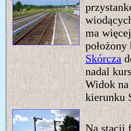
przystankó
wiodących
ma więcej 
położony 
Skórcza
do
nadal kurs
Widok na 
kierunku 
Na stacji 