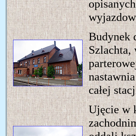
opisanych
wyjazdow
Budynek d
Szlachta,
parterowe
nastawnia
całej stacj
Ujęcie w 
zachodnim