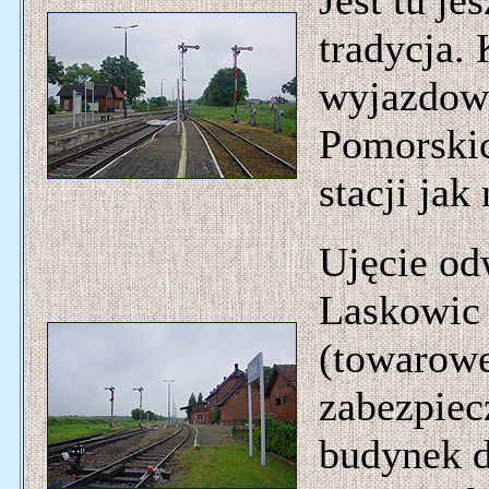
Jest tu je
tradycja.
wyjazdo
Pomorskic
stacji jak 
Ujęcie od
Laskowic 
(towaroweg
zabezpiec
budynek d