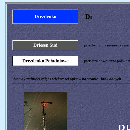
Dr
Drezdenko
Driesen Süd
przedwojenna niemiecka nazw
Drezdenko Południowe
pierwsza powojenna polska n
Stan aktualności zdjęć i większości opisów na stronie - brak danych
P