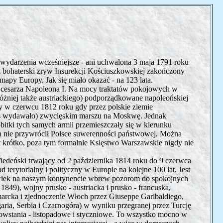
ć wydarzenia wcześniejsze - ani uchwalona 3 maja 1791 roku
też bohaterski zryw Insurekcji Kościuszkowskiej zakończony
mapy Europy. Jak się miało okazać - na 123 lata.
 cesarza Napoleona I. Na mocy traktatów pokojowych w
póżniej także austriackiego) podporządkowane napoleońskiej
y w czerwcu 1812 roku gdy przez polskie ziemie
s wydawało) zwycięskim marszu na Moskwę. Jednak
obitki tych samych armii przemieszczały się w kierunku
n nie przywrócił Polsce suwerenności państwowej. Można
t krótko, poza tym formalnie Księstwo Warszawskie nigdy nie
deński trwający od 2 października 1814 roku do 9 czerwca
d terytorialny i polityczny w Europie na kolejne 100 lat. Jest
wiek na naszym kontynencie wbrew pozorom do spokojnych
1849), wojny prusko - austriacka i prusko - francuska,
arcka i zjednoczenie Włoch przez Giuseppe Garibaldiego,
aria, Serbia i Czarnogóra) w wyniku przegranej przez Turcję
 powstania - listopadowe i styczniowe. To wszystko mocno w