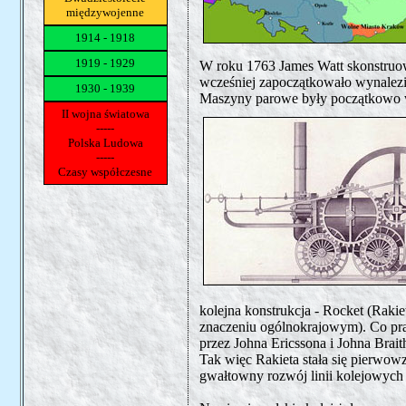
międzywojenne
1914 - 1918
1919 - 1929
W roku 1763 James Watt skonstruowa
wcześniej zapoczątkowało wynalezi
1930 - 1939
Maszyny parowe były początkowo wi
II wojna światowa
-----
Polska Ludowa
-----
Czasy współczesne
kolejna konstrukcja - Rocket (Rakie
znaczeniu ogólnokrajowym). Co pra
przez Johna Ericssona i Johna Brait
Tak więc Rakieta stała się pierwo
gwałtowny rozwój linii kolejowych 