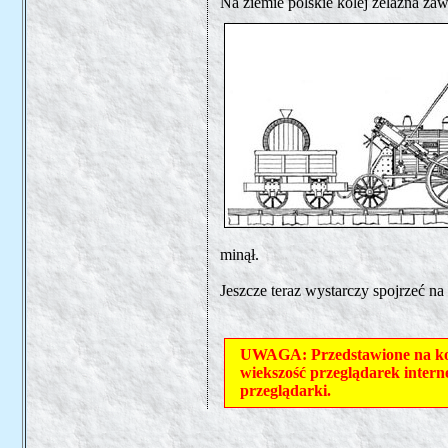
Na ziemie polskie kolej żelazna zaw
minął.
Jeszcze teraz wystarczy spojrzeć na
UWAGA: Przedstawione na kole
wiekszość przeglądarek intern
przeglądarki.