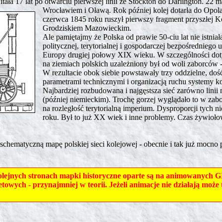
itała 17 lat po otwarciu pierwszej linii ze Stockton do Darlington. 2
Wrocławiem i Oławą. Rok później kolej dotarła do Opola
czerwca 1845 roku ruszył pierwszy fragment przyszłej
Grodziskiem Mazowieckim.
Ale pamiętajmy że Polska od prawie 50-ciu lat nie istnia
politycznej, terytorialnej i gospodarczej bezpośrednieg
Europy drugiej połowy XIX wieku. W szczególności doty
na ziemiach polskich uzależniony był od woli zaborców 
W rezultacie obok siebie powstawały trzy oddzielne, dość
parametrami technicznymi i organizacją ruchu systemy k
Najbardziej rozbudowana i najgęstsza sieć zarówno linii
(później niemieckim). Trochę gorzej wyglądało to w zab
na rozległość terytorialną imperium. Dysproporcji tych 
roku. Był to już XX wiek i inne problemy. Czas żywioł
 schematyczną mapę polskiej sieci kolejowej - obecnie i tak już mocno p
jnych stronach mapki historyczne oparte są na animowanych GIF-
etowych - przynajmniej w teorii. Jeżeli animacje nie działają mo