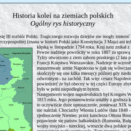
Historia kolei na ziemiach polskich
Ogólny rys historyczny
 się III rozbiór Polski. Tragicznego rozwoju dziejów nie mogły zmieni
czypospolitej (znana w historii Polski jako Konstytucja 3 Maja) ani 
klęską w listopadzie 1794 roku.
Kraj nasz znikał z 
Pewne nadzieje powróciły w roku 1807 za sprawą
Tylży utworzono z ziem zaboru pruskiego (2 lata 
Francji Księstwo Warszawskie. Nadzieje te wzrosł
maszerowały armie Napoleona w (jak się wówcza
skończyły się one kilka miesięcy później gdy nied
odwrotnym - na zachód. Tak więc cesarz Napoleo
powiedzieć że był obecny w tej części Europy zby
było w pełni niepodległym bytem.
Następstwem wojen napoleońskich był Kongres Wie
1815 roku. Jego postanowienia ustaliły z grubsza ła
to oczywiście duże uproszczenie, ponieważ XIX 
nie należał. Chociażby Wiosna Ludów (lata 1848 - 
zjednoczenie Niemiec przez kanclerza Ottona Bism
pojawienie się państw bałkańskich (Rumunia, Bułg
wojny rosyjsko - tureckiej, wreszcie dwa polskie