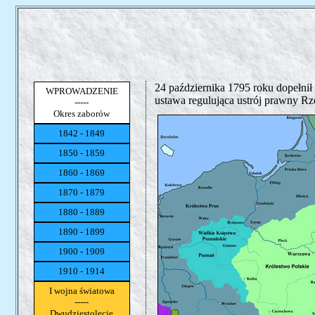
24 października 1795 roku dopełnił
WPROWADZENIE
ustawa regulująca ustrój prawny Rze
-----
Okres zaborów
1842 - 1849
1850 - 1859
1860 - 1869
1870 - 1879
1880 - 1889
1890 - 1899
1900 - 1909
1910 - 1914
I wojna światowa
-----
Dwudziestolecie