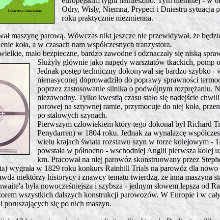
europejskim tyglu namieszało. Tym niemniej - w oko
Odry, Wisły, Niemna, Prypeci i Dniestru sytuacja 
roku praktycznie niezmienna.
ł maszynę parową. Wówczas nikt jeszcze nie przewidywał, że będzie to
enie koła, a w czasach nam współczesnych tranzystora.
elkie, mało bezpieczne, bardzo zawodne i odznaczały się niską spraw
Służyły głównie jako napędy warsztatów tkackich, pomp
Jednak postęp techniczny dokonywał się bardzo szybko -
nienasyconej doprowadziło do poprawy sprawności termod
poprzez zastosowanie silnika o podwójnym rozprężaniu. Na
niezawodny. Tylko kwestią czasu stało się nadejście chwil
parowej na sztywnej ramie, przymocuje do niej koła, przeni
po stalowych szynach.
Pierwszym człowiekiem który tego dokonał był Richard T
Penydarren) w 1804 roku. Jednak za wynalazcę współczes
wielu krajach świata rozstawu szyn w torze kolejowym -
powstała w północno - wschodniej Anglii pierwsza kolej u
km. Pracował na niej parowóz skonstruowany przez Steph
ta) wygrała w 1829 roku konkurs Rainhill Trials na parowóz dla nowo o
wda niektórzy historycy i znawcy tematu twierdzą, że inna maszyna s
hwaite'a była nowocześniejsza i szybsza - jednym słowem lepsza od Ra
wzorem wszystkich dalszych konstrukcji parowozów. W Europie i w c
i poruszających się po nich maszyn.