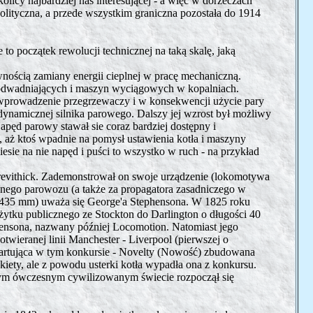
licy najbardziej nas interesującej - a więc w dorzeczach
polityczna, a przede wszystkim graniczna pozostała do 1914
 początek rewolucji technicznej na taką skalę, jaką
nością zamiany energii cieplnej w pracę mechaniczną.
 odwadniających i maszyn wyciągowych w kopalniach.
 wprowadzenie przegrzewaczy i w konsekwencji użycie pary
ynamicznej silnika parowego. Dalszy jej wzrost był możliwy
pęd parowy stawał sie coraz bardziej dostępny i
i, aż ktoś wpadnie na pomysł ustawienia kotła i maszyny
esie na nie napęd i puści to wszystko w ruch - na przykład
revithick. Zademonstrował on swoje urządzenie (lokomotywa
nego parowozu (a także za propagatora zasadniczego w
 1435 mm) uważa się George'a Stephensona. W 1825 roku
żytku publicznego ze Stockton do Darlington o długości 40
ensona, nazwany później Locomotion. Natomiast jego
twieranej linii Manchester - Liverpool (pierwszej o
tartująca w tym konkursie - Novelty (Nowość) zbudowana
kiety, ale z powodu usterki kotła wypadła ona z konkursu.
ałym ówczesnym cywilizowanym świecie rozpoczął się