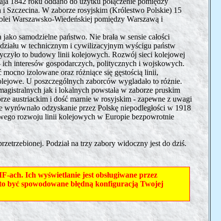
2 maja 1842 roku oddano do użytku połączenie pomiędzy
 i Szczecina.
W zaborze rosyjskim (Królestwo Polskie) 15
 Kolei Warszawsko-Wiedeńskiej pomiędzy Warszawą i
ła jako samodzielne państwo. Nie brała w sensie całości
o udziału w technicznym i cywilizacyjnym wyścigu państw
czyło to budowy linii kolejowych. Rozwój sieci kolejowej
- ich interesów gospodarczych, politycznych i wojskowych.
 mocno izolowane oraz różniące się gęstością linii,
olejowe. U poszczególnych zaborców wygladało to różnie.
 magistralnych jak i lokalnych powstała w zaborze pruskim
orze austriackim i dość marnie w rosyjskim - zapewne z uwagi
nie wyrównało odzyskanie przez Polskę niepodległości w 1918
owego rozwoju linii kolejowych w Europie bezpowrotnie
rzetrzebionej. Podział na trzy zabory widoczny jest do dziś.
ach. Ich wyświetlanie jest obsługiwane przez
że to być spowodowane błędną konfiguracją Twojej