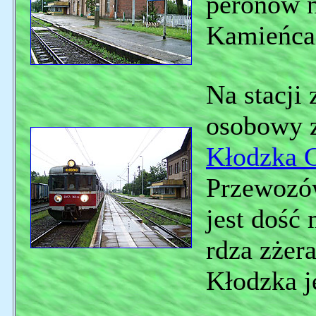
peronów n
Kamieńca
Na stacji
osobowy 
Kłodzka 
Przewozó
jest dość
rdza zżera
Kłodzka j