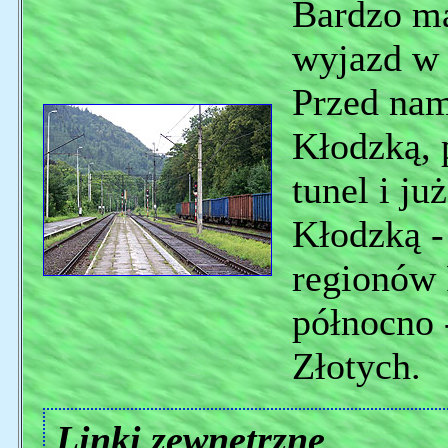
Bardzo ma
wyjazd w
Przed nam
Kłodzką, 
tunel i j
Kłodzką -
regionów 
północno 
Złotych.
Linki zewnętrzne