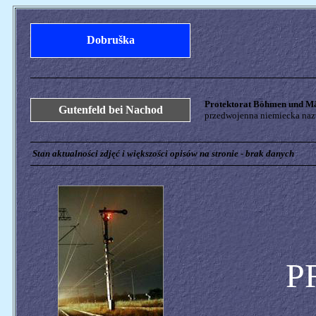
Dobruška
Protektorat Böhmen und M
Gutenfeld bei Nachod
przedwojenna niemiecka nazw
Stan aktualności zdjęć i większości opisów na stronie - brak danych
P