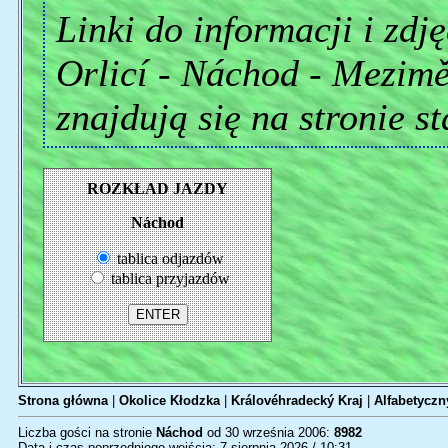
Linki do informacji i zdj
Orlicí - Náchod - Mezimě
znajdują się na stronie s
ROZKŁAD JAZDY
Náchod
tablica odjazdów
tablica przyjazdów
Strona główna
|
Okolice Kłodzka
|
Královéhradecký Kraj
|
Alfabetyczn
Liczba gości na stronie
Náchod
od 30 września 2006:
8982
Data i czas poprzedniego wejścia: 7 sierpnia 2026 / 10:31