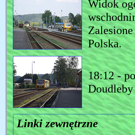
Widok ogó
wschodnim
Zalesione
Polska.
18:12 - po
Doudleby 
Linki zewnętrzne