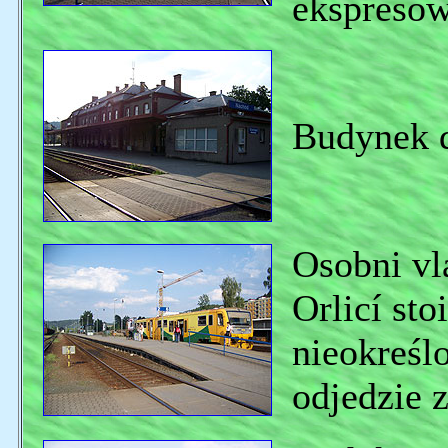
ekspresow
Budynek d
Osobni vl
Orlicí sto
nieokreśl
odjedzie 