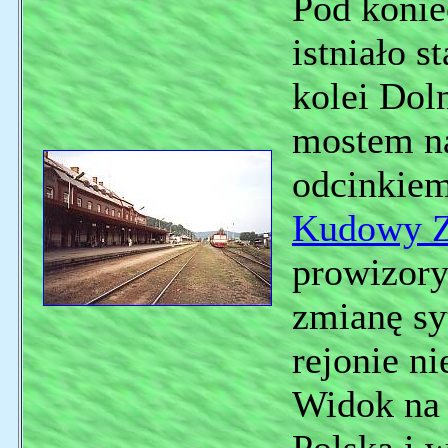
Pod konie
istniało 
kolei Dol
mostem na
odcinkiem
Kudowy Z
prowizory
zmianę sy
rejonie n
Widok na 