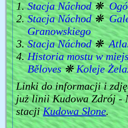
Stacja Náchod
❋
Ogó
Stacja Náchod
❋
Gale
Granowskiego
Stacja Náchod
❋
Atla
Historia mostu w miej
Běloves
❋
Koleje Żela
Linki do informacji i zdj
już linii Kudowa Zdrój - 
stacji
Kudowa Słone
.