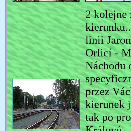
2 kolejne
kierunku..
linii Jaro
Orlicí - 
Náchodu o
specyficzn
przez Vác
kierunek 
tak po pr
Králové -