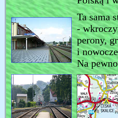
Polską i 
Ta sama st
- wkroczy
perony, g
i nowocze
Na pewno 