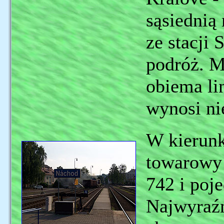
sąsiednią 
ze stacji
podróż. M
obiema li
wynosi ni
W kierunk
towarowy 
742 i poj
Najwyraźni