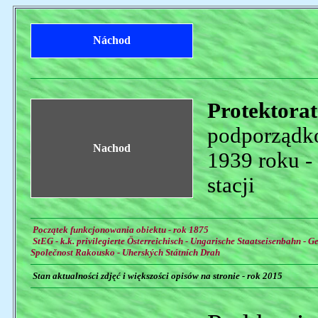
Náchod
Protektora
podporządk
Nachod
1939 roku -
stacji
Początek funkcjonowania obiektu - rok 1875
StEG - k.k. privilegierte Österreichisch - Ungarische Staatseisenbahn - Ge
Společnost Rakousko - Uherských Státních Drah
Stan aktualności zdjęć i większości opisów na stronie - rok 2015