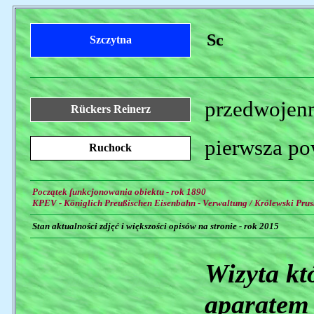
Sc
Szczytna
przedwojenn
Rückers Reinerz
pierwsza po
Ruchock
Początek funkcjonowania obiektu - rok 1890
KPEV - Königlich Preußischen Eisenbahn - Verwaltung / Królewski Prus
Stan aktualności zdjęć i większości opisów na stronie - rok 2015
Wizyta któ
aparatem 