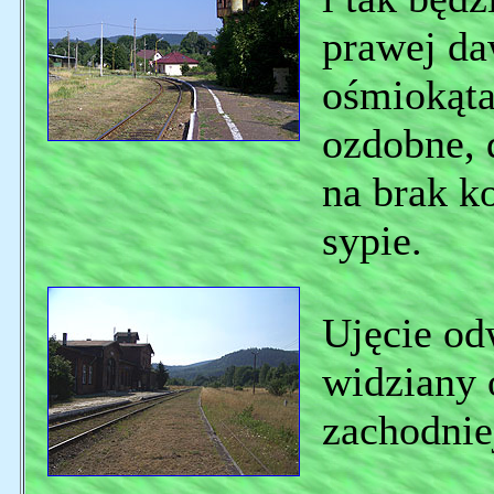
prawej da
ośmiokąta
ozdobne, 
na brak ko
sypie.
Ujęcie od
widziany 
zachodnie