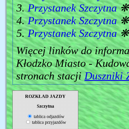
Przystanek Szczytna
Przystanek Szczytna
Przystanek Szczytna
Więcej linków do informac
Kłodzko Miasto - Kudowa
stronach stacji
Duszniki 
ROZKŁAD JAZDY
Szczytna
tablica odjazdów
tablica przyjazdów