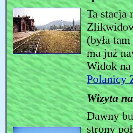
Ta stacja 
Zlikwidow
(była tam 
ma już naw
Widok na 
Polanicy 
Wizyta na
Dawny bu
strony po