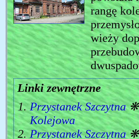
rangę kole
przemysło
wieży dopi
przebudow
dwuspado
Linki zewnętrzne
Przystanek Szczytna
Kolejowa
Przystanek Szczytna