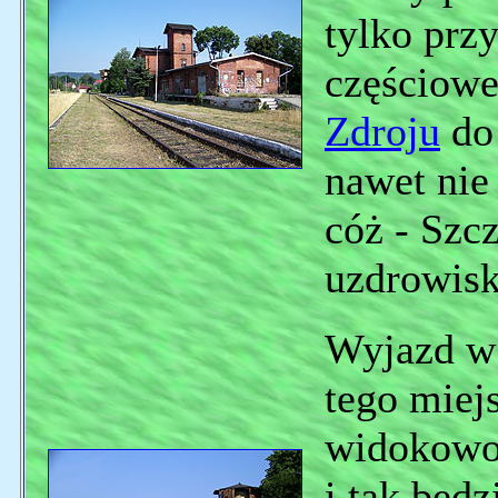
tylko prz
częściowe
Zdroju
do 
nawet nie
cóż - Szcz
uzdrowisk
Wyjazd w
tego miej
widokowo,
i tak będ