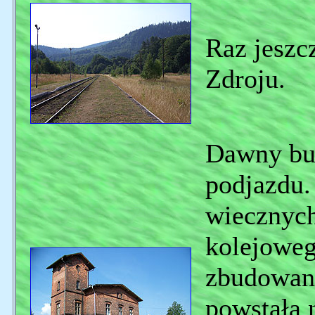
Raz jeszc
Zdroju.
Dawny bu
podjazdu.
wiecznych
kolejowe
zbudowany
powstała n