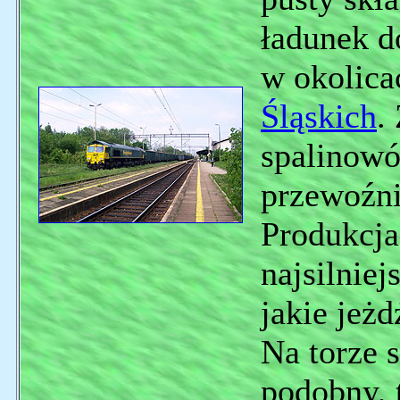
ładunek d
w okolica
Śląskich
.
spalinowó
przewoźn
Produkcja
najsilnie
jakie jeżd
Na torze 
podobny, 