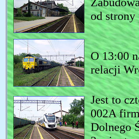
Zabudowan
od strony
O 13:00 n
relacji W
Jest to c
002A fir
Dolnego Ś