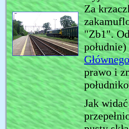
Za krzacz
zakamufl
"Zb1". Od
południe)
Główneg
prawo i z
południk
Jak widać 
przepełnio
pusty skł