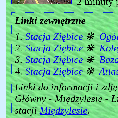
2 minuty p
Linki zewnętrzne
Stacja Ziębice
❋
Ogól
Stacja Ziębice
❋
Kole
Stacja Ziębice
❋
Baz
Stacja Ziębice
❋
Atla
Linki do informacji i zdj
Główny - Międzylesie - Li
stacji
Międzylesie
.