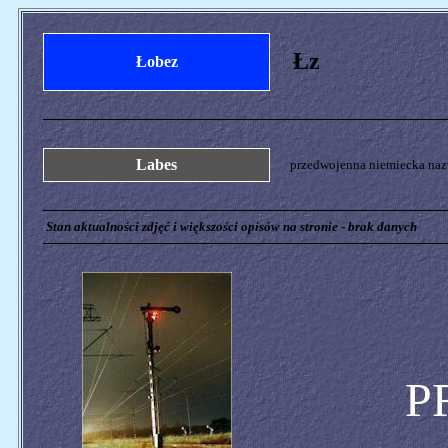
Łz
Łobez
Labes
przedwojenna niemiecka nazw
Stan aktualności zdjęć i większości opisów na stronie - brak danych
P