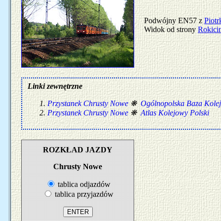
Podwójny EN57 z
Piot
Widok od strony
Rokici
Linki zewnętrzne
Przystanek Chrusty Nowe
❋
Ogólnopolska Baza Kole
Przystanek Chrusty Nowe
❋
Atlas Kolejowy Polski
ROZKŁAD JAZDY
Chrusty Nowe
tablica odjazdów
tablica przyjazdów