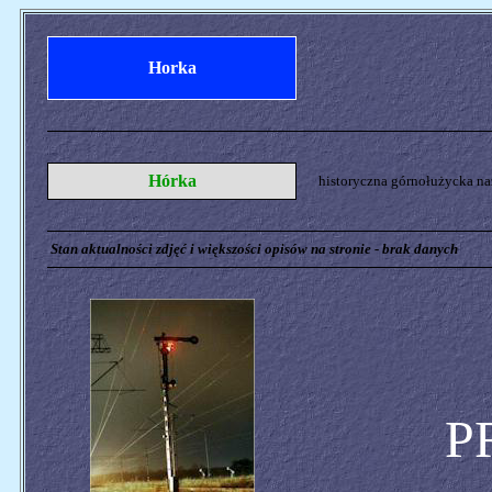
Horka
Hórka
historyczna górnołużycka n
Stan aktualności zdjęć i większości opisów na stronie - brak danych
P