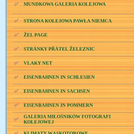
✅
MUNDKOWA GALERIA KOLEJOWA
✅
STRONA KOLEJOWA PAWŁA NIEMCA
✅
ŽEL PAGE
✅
STRÁNKY PŘÁTEL ŽELEZNIC
✅
VLAKY NET
✅
EISENBAHNEN IN SCHLESIEN
✅
EISENBAHNEN IN SACHSEN
✅
EISENBAHNEN IN POMMERN
GALERIA MIŁOŚNIKÓW FOTOGRAFI
✅
KOLEJOWEJ
✅
KLIMATY WĄSKOTOROWE