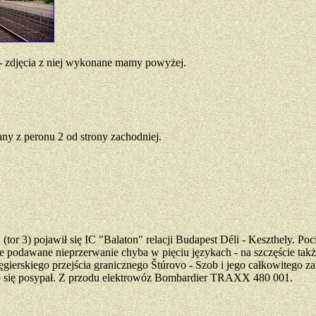
 - zdjęcia z niej wykonane mamy powyżej.
y z peronu 2 od strony zachodniej.
 (tor 3) pojawił się IC "Balaton" relacji Budapest Déli - Keszthely. Po
podawane nieprzerwanie chyba w pięciu językach - na szczęście tak
gierskiego przejścia granicznego Štúrovo - Szob i jego całkowitego 
o się posypał. Z przodu elektrowóz Bombardier TRAXX 480 001.