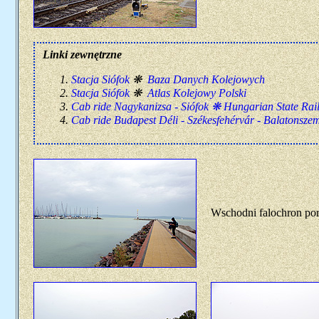
Linki zewnętrzne
Stacja Siófok
❋
Baza Danych Kolejowych
Stacja Siófok
❋
Atlas Kolejowy Polski
Cab ride Nagykanizsa - Siófok ❋ Hungarian State Rail
Cab ride Budapest Déli - Székesfehérvár - Balatonsze
Wschodni falochron por