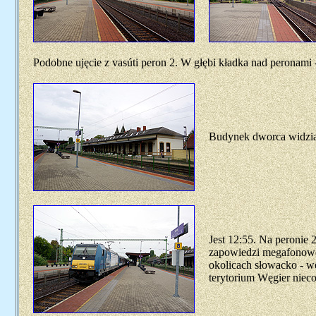
Podobne ujęcie z vasúti peron 2. W głębi kładka nad peronami
Budynek dworca widzian
Jest 12:55. Na peronie 2
zapowiedzi megafonowe 
okolicach słowacko - wę
terytorium Węgier niec