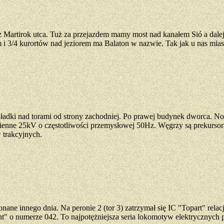
z Martirok utca. Tuż za przejazdem mamy most nad kanałem Sió a dalej
 i 3/4 kurortów nad jeziorem ma Balaton w nazwie. Tak jak u nas mia
kładki nad torami od strony zachodniej. Po prawej budynek dworca. No i
mienne 25kV o częstotliwości przemysłowej 50Hz. Węgrzy są prekursor
 trakcyjnych.
nane innego dnia. Na peronie 2 (tor 3) zatrzymał się IC "Topart" rela
 numerze 042. To najpotężniejsza seria lokomotyw elektrycznych pr