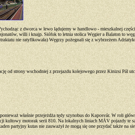
chodząc z dworca w lewo lądujemy w handlowo - mieszkalnej części m
sjonatów, willi i knajp. Siófok to letnia stolica Węgier a Balaton to
traktatu nie ratyfikowała) Węgrzy pożegnali się z wybrzeżem Adriatyku.
ację od strony wschodniej z przejazdu kolejowego przez Kinizsi Pál utc
y ponieważ właśnie przejeżdża tędy szynobus do Kaposvár. W roli głó
 kultowy motorak serii 810. Na lokalnych liniach MÁV pojazdy te są 
aden partyjny kutas nie zauważył że mogą się one przydać także na si