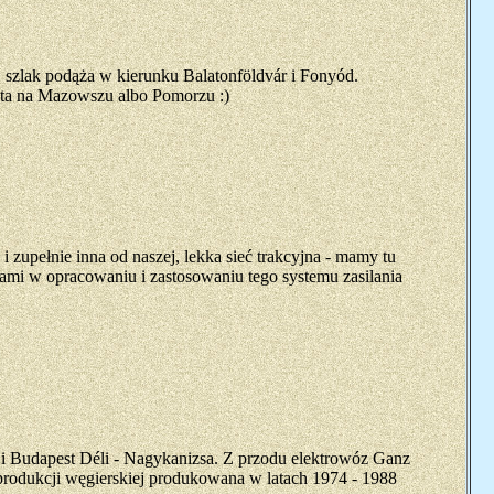
 szlak podąża w kierunku Balatonföldvár i Fonyód.
sta na Mazowszu albo Pomorzu :)
 zupełnie inna od naszej, lekka sieć trakcyjna - mamy tu
ami w opracowaniu i zastosowaniu tego systemu zasilania
cji Budapest Déli - Nagykanizsa. Z przodu elektrowóz Ganz
odukcji węgierskiej produkowana w latach 1974 - 1988