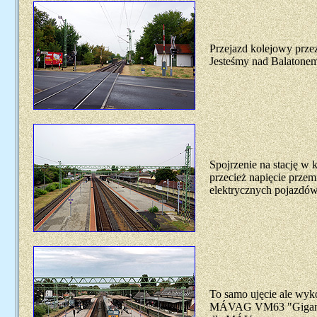
Przejazd kolejowy prze
Jesteśmy nad Balatonem
Spojrzenie na stację w 
przecież napięcie prze
elektrycznych pojazdów
To samo ujęcie ale wyko
MÁVAG VM63 "Gigant" o