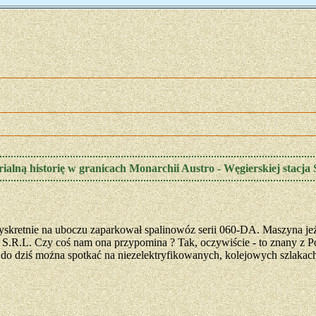
ialną historię w granicach Monarchii Austro - Węgierskiej stacja 
 Dyskretnie na uboczu zaparkował spalinowóz serii 060-DA. Maszyna 
. Czy coś nam ona przypomina ? Tak, oczywiście - to znany z Po
 dziś można spotkać na niezelektryfikowanych, kolejowych szlakach ni