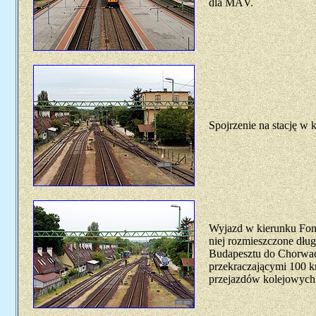
dla MÁV.
Spojrzenie na stację w 
Wyjazd w kierunku Fonyó
niej rozmieszczone dłu
Budapesztu do Chorwacji
przekraczającymi 100 km
przejazdów kolejowych i