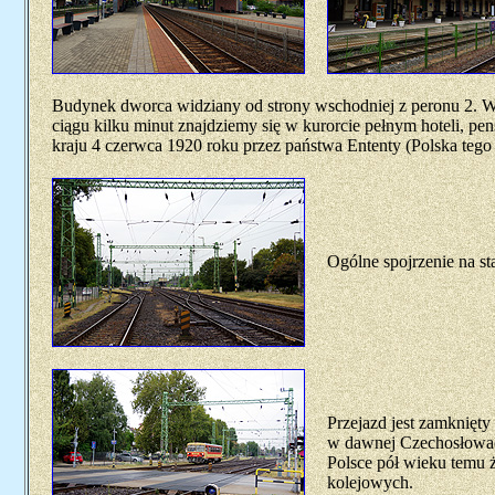
Budynek dworca widziany od strony wschodniej z peronu 2. Wy
ciągu kilku minut znajdziemy się w kurorcie pełnym hoteli, pen
kraju 4 czerwca 1920 roku przez państwa Ententy (Polska tego 
Ogólne spojrzenie na st
Przejazd jest zamknięt
w dawnej Czechosłowacji
Polsce pół wieku temu ż
kolejowych.