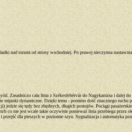
kładki nad torami od strony wschodniej. Po prawej nieczynna nastawnia
d. Zasadniczo cała linia z Székesfehérvár do Nagykanizsa i dalej do Č
gie mijanki dynamiczne. Dzięki temu - pomimo dość znacznego ruchu pa
) jedzie się tędy bez zbędnych, długich postojów. Pociągi pasażersk
/h co nie jest wcale takie oczywiste ponieważ linia przebiega przez o
 przejść dla pieszych w poziomie szyn. Sygnalizacja i automatyka prz