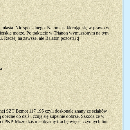
iasta. Nic specjalnego. Natomiast kierując się w prawo w
 węgierskie morze. Po traktacie w Trianon wymuszonym na tym
 Raczej na zawsze, ale Balaton pozostał :|
a.
wnej SZT Bzmot 117 195 czyli doskonale znany ze szlaków
obecne do dziś i czują się zupełnie dobrze. Szkoda że w
eci PKP. Może dziś mielibyśmy trochę więcej czynnych linii