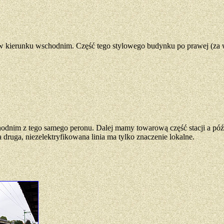
e w kierunku wschodnim. Część tego stylowego budynku po prawej (za 
dnim z tego samego peronu. Dalej mamy towarową część stacji a późni
druga, niezelektryfikowana linia ma tylko znaczenie lokalne.