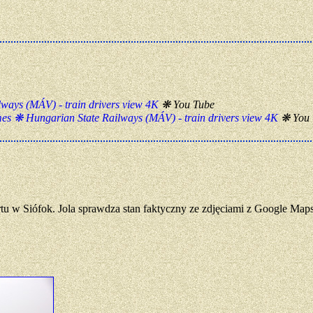
ways (MÁV) - train drivers view 4K
❋ You Tube
mes ❋ Hungarian State Railways (MÁV) - train drivers view 4K
❋ You 
tu w Siófok. Jola sprawdza stan faktyczny ze zdjęciami z Google Maps