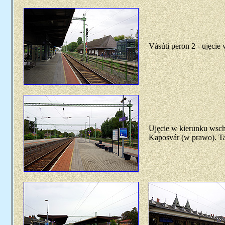
Vásúti peron 2 - ujęci
Ujęcie w kierunku wscho
Kaposvár (w prawo). Ta 