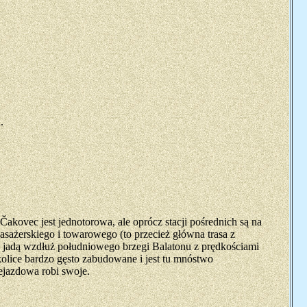
.
akovec jest jednotorowa, ale oprócz stacji pośrednich są na
sażerskiego i towarowego (to przecież główna trasa z
ie jadą wzdłuż południowego brzegi Balatonu z prędkościami
kolice bardzo gęsto zabudowane i jest tu mnóstwo
ejazdowa robi swoje.