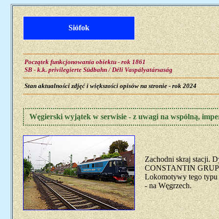
Siófok
Początek funkcjonowania obiektu - rok 1861
SB - k.k. privilegierte Südbahn / Déli Vaspályatársaság
Stan aktualności zdjęć i większości opisów na stronie - rok 2024
Węgierski wyjątek w serwisie - z uwagi na wspólną, imper
Zachodni skraj stacji.
CONSTANTIN GRUP S.R.L
Lokomotywy tego typu do
- na Węgrzech.