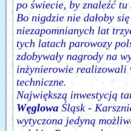
po świecie, by znaleźć tu
Bo nigdzie nie dałoby się
niezapomnianych lat trzy
tych latach parowozy pols
zdobywały nagrody na wy
inżynierowie realizowali 
techniczne.
Największą inwestycją t
Węglowa
Śląsk - Karszni
wytyczona jedyną możliw