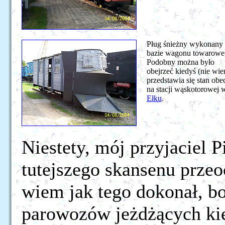
Pług śnieżny wykonany
bazie wagonu towarowe
Podobny można było
obejrzeć kiedyś (nie wie
przedstawia się stan obe
na stacji wąskotorowej 
Ełku
.
Niestety, mój przyjaciel 
tutejszego skansenu prze
wiem jak tego dokonał, bo
parowozów jeżdżących kie