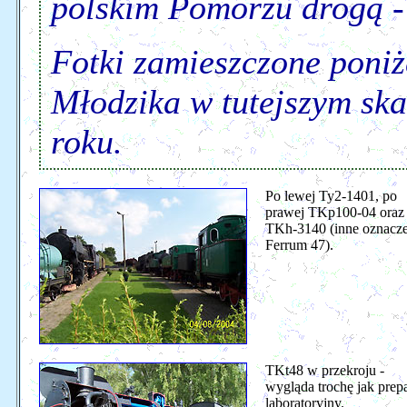
polskim Pomorzu drogą -
Fotki zamieszczone poniż
Młodzika w tutejszym sk
roku.
Po lewej Ty2-1401, po
prawej TKp100-04 oraz
TKh-3140 (inne oznacze
Ferrum 47).
TKt48 w przekroju -
wygląda trochę jak prepa
laboratoryjny.