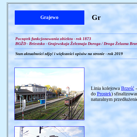
Gr
Grajewo
Początek funkcjonowania obiektu - rok 1873
BGŽD - Briestsko - Grajewskaja Železnaja Doroga / Droga Żelazna Brze
Stan aktualności zdjęć i większości opisów na stronie - rok 2019
Linia kolejowa
Brześć
do
Prostek
) sfinalizow
naturalnym przedłużeniem