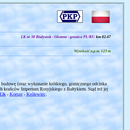
LK nr 38 Białystok - Głomno - granica PL/RU
km 82.47
Wysokość n.p.m. 123 m
Jej budowę (oraz wykonanie krótkiego, granicznego odcinka
h krańców Imperium Rosyjskiego z Bałtykiem. Stąd też jej
Ełk
-
Korsze
-
Królewiec
.