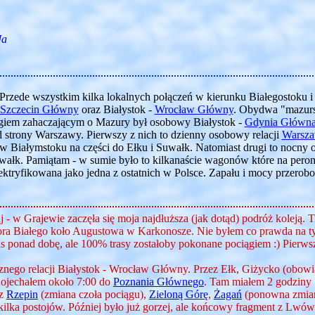
Ja
. Przede wszystkim kilka lokalnych połączeń w kierunku Białegostoku i 
Szczecin Główny
oraz Białystok -
Wrocław Główny
. Obydwa "mazurs
giem zahaczającym o Mazury był osobowy Białystok -
Gdynia Główn
d strony Warszawy. Pierwszy z nich to dzienny osobowy relacji
Warsza
ę w Białymstoku na części do Ełku i Suwałk. Natomiast drugi to nocny 
łk. Pamiątam - w sumie było to kilkanaście wagonów które na peronie
lektryfikowana jako jedna z ostatnich w Polsce. Zapału i mocy przero
aj - w Grajewie zaczęła się moja najdłuższa (jak dotąd) podróż koleją. 
ora Białego koło Augustowa w Karkonosze. Nie byłem co prawda na tyl
 ponad dobę, ale 100% trasy zostałoby pokonane pociągiem :) Pierws
znego relacji Białystok - Wrocław Główny. Przez Ełk, Giżycko (obowi
ojechałem około 7:00 do
Poznania Głównego
. Tam miałem 2 godziny "
ez
Rzepin
(zmiana czoła pociągu),
Zieloną Górę
,
Żagań
(ponowna zmian
 kilka postojów. Później było już gorzej, ale końcowy fragment z Lwó