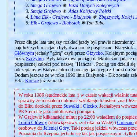
Stacja Grajewo
❋
Baza Danych Kolejowych
Stacja Grajewo
❋
Atlas Kolejowy Polski
Linia Ełk - Grajewo - Białystok
❋
Zbąszynek, Kolej i 
Ełk - Grajewo - Białystok
❋ You Tube
Przez długie lata tutejszy rozkład jazdy był prawie niezmienny
najdłuższych relacjach były dwa nocne pospieszne: Białystok -
Głównym
jechały "górą" czyli przez
Giżycko
. Kolejnym pocią
przez
Szczytno
. Były także dwa pociągi dalekobieżne jadące o
pospiesznej całości pod nazwą "Hańcza". Pociąg ten dzielił si
odczepiany w Białymstoku od pociągu jadącego z Łodzi do Suwa
Dodam jeszcze że w roku 1990 linia Białystok - Ełk została ze
Ełk -
Korsze
już zabrakło.
W roku 1986 (studenckie lata :) w czasie wakacji właśnie tut
sprawiły że musiałem dokonać szybkiego transferu znad Jezi
do Ełku dookoła przez
Suwałki
i
Olecko
. Jechałbym wówczas
PKS-em i tę jako autobusową pomijam.
W Grajewie kilkanaście minut po 22:00 wsiadłem do pospies
Toruń Główny
(obowiązkowy rzut oka na Wisłę) i
Gniezno
d
osobowy do
Jeleniej Góry
. Taki pociąg jeździł wówczas prz
Poznania do Rzepina jechało się tak jak pospiesznym - tylko