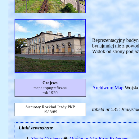
Reprezentacyjny budyne
bynajmniej nie z powodu
Widok od strony podjazd
Grajewo
Archiwum Map
Wojskow
mapa topograficzna
rok 1929
Sieciowy Rozkład Jazdy PKP
tabela nr 535: Białystok
1988/89
Linki zewnętrzne
Stacja Grajewo
❋
Ogólnopolska Baza Kolejowa