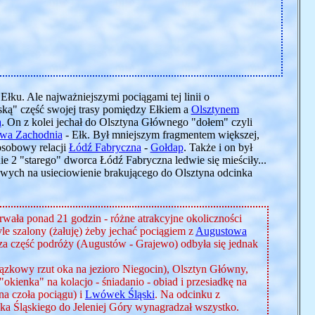
Ełku. Ale najważniejszymi pociągami tej linii o
ką" część swojej trasy pomiędzy Ełkiem a
Olsztynem
a
. On z kolei jechał do Olsztyna Głównego "dołem" czyli
wa Zachodnia
- Ełk. Był mniejszym fragmentem większej,
osobowy relacji
Łódź Fabryczna
-
Gołdap
. Także i on był
 2 "starego" dworca Łódź Fabryczna ledwie się mieściły...
bowych na usieciowienie brakującego do Olsztyna odcinka
Trwała ponad 21 godzin - różne atrakcyjne okoliczności
e szalony (żałuję) żeby jechać pociągiem z
Augustowa
za część podróży (Augustów - Grajewo) odbyła się jednak
ązkowy rzut oka na jezioro Niegocin), Olsztyn Główny,
okienka" na kolacjo - śniadanio - obiad i przesiadkę na
a czoła pociągu) i
Lwówek Śląski
. Na odcinku z
wka Śląskiego do Jeleniej Góry wynagradzał wszystko.