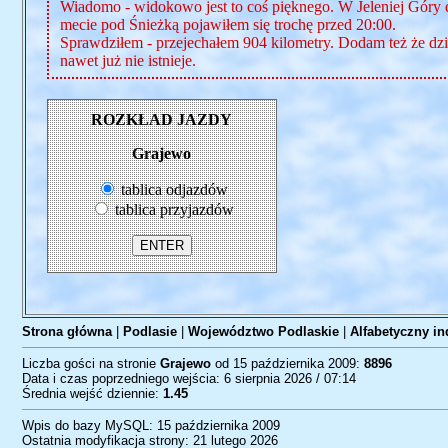
Wiadomo - widokowo jest to coś pięknego. W Jeleniej Góry d
mecie pod Śnieżką pojawiłem się trochę przed 20:00.
Sprawdziłem - przejechałem 904 kilometry. Dodam też że dziś
nawet już nie istnieje.
ROZKŁAD JAZDY
Grajewo
tablica odjazdów
tablica przyjazdów
Strona główna
|
Podlasie
|
Województwo Podlaskie
|
Alfabetyczny in
Liczba gości na stronie
Grajewo
od 15 października 2009:
8896
Data i czas poprzedniego wejścia: 6 sierpnia 2026 / 07:14
Średnia wejść dziennie:
1.45
Wpis do bazy MySQL: 15 października 2009
Ostatnia modyfikacja strony: 21 lutego 2026