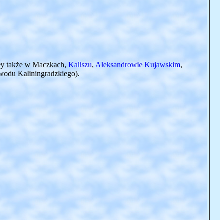
ły także w Maczkach,
Kaliszu
,
Aleksandrowie Kujawskim
,
wodu Kaliningradzkiego).