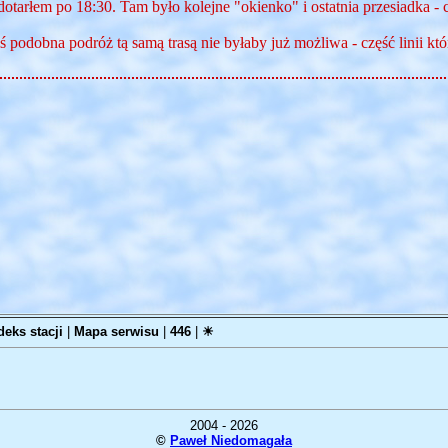
otarłem po 18:30. Tam było kolejne "okienko" i ostatnia przesiadka -
 podobna podróż tą samą trasą nie byłaby już możliwa - część linii kt
deks stacji
|
Mapa serwisu
|
446
|
☀
2004 - 2026
©
Paweł Niedomagała