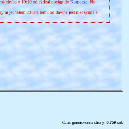
 coś chyba o 19:10 odjeżdżał pociąg do
Karpacza
. Na
órymi jechałem 23 lata temu od dawna jest nieczynna a
Czas generowania strony:
0.759
sek