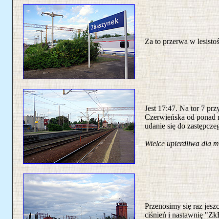
Za to przerwa w lesisto
Jest 17:47. Na tor 7 pr
Czerwieńska od ponad ro
udanie się do zastępcz
Wielce upierdliwa dla 
Przenosimy się raz jesz
ciśnień i nastawnię "Zk