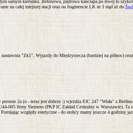
 w tym samym kierunku. Betonowa, piętrowa kanciapa po lewej to szy
nie na całej tutejszej stacji oraz na fragmencie LK nr 3 stąd aż do
Świ
 nastawnia "Zk1". Wyjazdy do Międzyrzecza (bardziej na północ) oraz
zy peronie 2a (o - teraz jest dobrze :) wjeżdża EIC 247 "Wisła" z Berl
44-005 firmy Siemens (PKP IC Zakład Centralny w Warszawie). Ta sino
Pomijając względy estetyczne - do stolicy mamy jeszcze 4 godziny ja