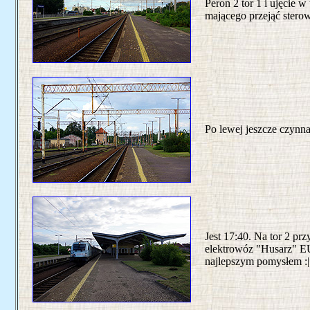
Peron 2 tor 1 i ujęcie
mającego przejąć sterowa
Po lewej jeszcze czynna
Jest 17:40. Na tor 2 pr
elektrowóz "Husarz" EU
najlepszym pomysłem :| 