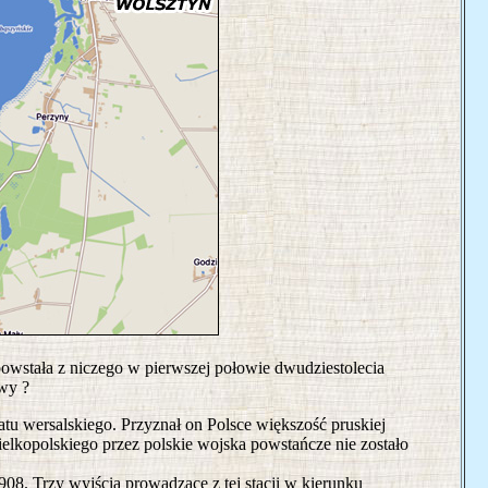
powstała z niczego w pierwszej połowie dwudziestolecia
owy ?
atu wersalskiego. Przyznał on Polsce większość pruskiej
ielkopolskiego przez polskie wojska powstańcze nie zostało
08. Trzy wyjścia prowadzące z tej stacji w kierunku