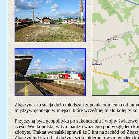
Zbąszynek to stacja dużo młodsza i zupełnie odmienna od inn
międzywojennego w miejscu które wcześniej miało kolej tylko "
Przyczyną była geopolityka po zakończeniu I wojny światowej. 
części Wielkopolski, w tym bardzo ważnego pod względem k
zdobyte. Traktat wersalski sprawił że 3 km na zachód od Zbąszy
Zbąszyń był już od lat dużym, sześciokierunkowym węzłem kol