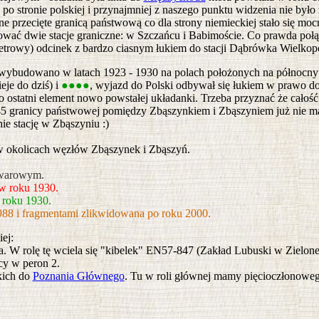
po stronie polskiej i przynajmniej z naszego punktu widzenia nie było
ne przecięte granicą państwową co dla strony niemieckiej stało się mo
onować dwie stacje graniczne: w Szczańcu i Babimoście. Co prawda połą
etrowy) odcinek z bardzo ciasnym łukiem do stacji Dąbrówka Wielkop
ą wybudowano w latach 1923 - 1930 na polach położonych na północny
eje do dziś) i
●●●●
, wyjazd do Polski odbywał się łukiem w prawo do 
ostatni element nowo powstałej układanki. Trzeba przyznać że całość
45 granicy państwowej pomiędzy Zbąszynkiem i Zbąszyniem już nie ma. C
ie stację w Zbąszyniu :)
 w okolicach węzłów Zbąszynek i Zbąszyń.
towarowym.
w roku 1930.
 roku 1930.
88 i fragmentami zlikwidowana po roku 2000.
ej:
na. W rolę tę wciela się "kibelek" EN57-847 (Zakład Lubuski w Zielone
cy w peron 2.
kich do
Poznania Głównego
. Tu w roli głównej mamy pięcioczłonowe