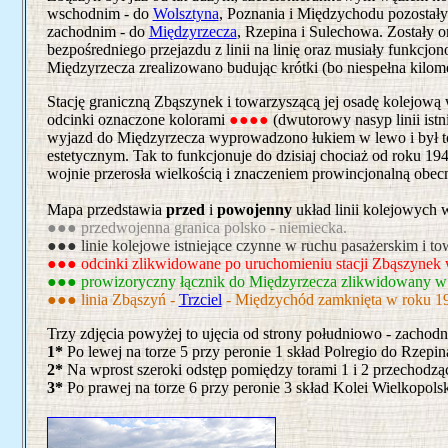
wschodnim - do
Wolsztyna
, Poznania i Międzychodu pozostały 
zachodnim - do
Międzyrzecza
, Rzepina i Sulechowa. Zostały o
bezpośredniego przejazdu z linii na linię oraz musiały funkcj
Międzyrzecza zrealizowano budując krótki (bo niespełna kilom
Stację graniczną Zbąszynek i towarzyszącą jej osadę kolejow
odcinki oznaczone kolorami
●●●●
(dwutorowy nasyp linii istni
wyjazd do Międzyrzecza wyprowadzono łukiem w lewo i był to 
estetycznym. Tak to funkcjonuje do dzisiaj chociaż od roku 19
wojnie przerosła wielkością i znaczeniem prowincjonalną obecn
Mapa przedstawia
przed
i
powojenny
układ linii kolejowych
●●● przedwojenna granica polsko - niemiecka.
●●● linie kolejowe istniejące czynne w ruchu pasażerskim i 
●●● odcinki zlikwidowane po uruchomieniu stacji Zbąszynek 
●●● prowizoryczny łącznik do Międzyrzecza zlikwidowany w
●●● linia Zbąszyń -
Trzciel
- Międzychód zamknięta w roku 19
Trzy zdjęcia powyżej to ujęcia od strony południowo - zachodni
1*
Po lewej na torze 5 przy peronie 1 skład Polregio do Rzepi
2*
Na wprost szeroki odstęp pomiędzy torami 1 i 2 przechodzą
3*
Po prawej na torze 6 przy peronie 3 skład Kolei Wielkopols