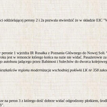
ści oddzielającej perony 2 i 2a pozwala stwierdzić że w składzie EIC "W
zy peronie 1 wjeżdża IR Rusałka z Poznania Głównego do Nowej Soli. W
ku jest w remoncie którego końca na razie nie widać. Pasażerowie za
ego autobusu jadącego przez Babimost i Sulechów do dworca kolejow
mieszkańców regionu modernizacja wschodniej połówki LK nr 358 zakoń
cze na peron 3 z którego dość dobrze widać odgrodzony płotkiem, środ
B".