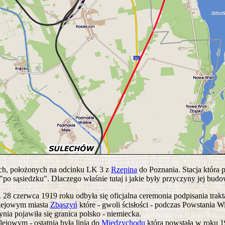
ych, położonych na odcinku LK 3 z
Rzepina
do Poznania. Stacja która 
po sąsiedzku". Dlaczego właśnie tutaj i jakie były przyczyny jej bud
28 czerwca 1919 roku odbyła się oficjalna ceremonia podpisania trakt
olejowym miasta
Zbąszyń
które - gwoli ścisłości - podczas Powstania W
nia pojawiła się granica polsko - niemiecka.
ejowym - ostatnia była linia do
Międzychodu
która powstała w roku 19