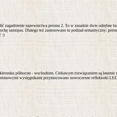
ślić zagadnienie nazewnictwa peronu 2. To w zasadzie dwie odrębne kr
chę samopas. Dlatego też zastosowano tu podział semantyczny: peron pr
 :)
w kierunku północno - wschodnim. Ciekawym rozwiązaniem są latarnie 
etonowymi wysięgnikami przymocowano nowoczesne reflektorki LED