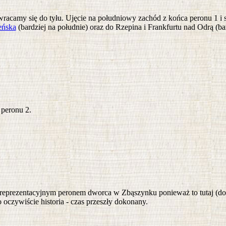
racamy się do tyłu. Ujęcie na południowy zachód z końca peronu 1 
eńska
(bardziej na południe) oraz do Rzepina i Frankfurtu nad Odrą (ba
 peronu 2.
ej reprezentacyjnym peronem dworca w Zbąszynku ponieważ to tutaj (d
to oczywiście historia - czas przeszły dokonany.