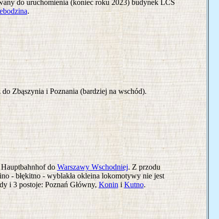
kowany do uruchomienia (koniec roku 2023) budynek LCS
ebodzina
.
 do Zbąszynia i Poznania (bardziej na wschód).
ina Hauptbahnhof do
Warszawy Wschodniej
. Z przodu
 - błękitno - wyblakła okleina lokomotywy nie jest
zdy i 3 postoje: Poznań Główny,
Konin
i
Kutno
.