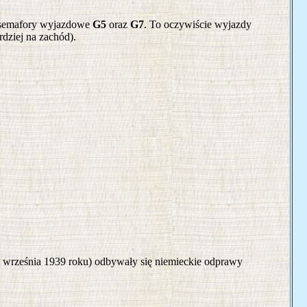
i semafory wyjazdowe
G5
oraz
G7
. To oczywiście wyjazdy
rdziej na zachód).
o września 1939 roku) odbywały się niemieckie odprawy