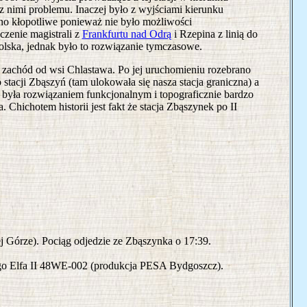
 z nimi problemu. Inaczej było z wyjściami kierunku
cno kłopotliwe ponieważ nie było możliwości
czenie magistrali z
Frankfurtu nad Odrą
i Rzepina z linią do
olska, jednak było to rozwiązanie tymczasowe.
 zachód od wsi Chlastawa. Po jej uruchomieniu rozebrano
stacji Zbąszyń (tam ulokowała się nasza stacja graniczna) a
 była rozwiązaniem funkcjonalnym i topograficznie bardzo
hichotem historii jest fakt że stacja Zbąszynek po II
j Górze). Pociąg odjedzie ze Zbąszynka o 17:39.
go Elfa II 48WE-002 (produkcja PESA Bydgoszcz).