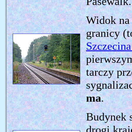
Pasewalk.
Widok na 
granicy (t
Szczecin
pierwszym
tarczy pr
sygnalizac
ma
.
Budynek s
drogi kra