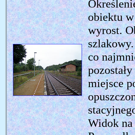
Określeni
obiektu w
wyrost. Ob
szlakowy.
co najmni
pozostały
miejsce p
opuszczo
stacyjneg
Widok na 