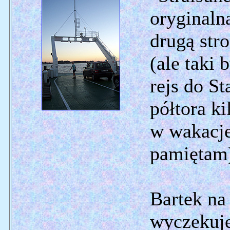
oryginaln
drugą str
(ale taki 
rejs do S
półtora k
w wakacje
pamiętam)
Bartek na
wyczekuje