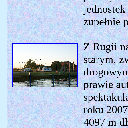
jednostek
zupełnie 
Z Rugii n
starym, z
drogowym
prawie au
spektakul
roku 200
4097 m dł