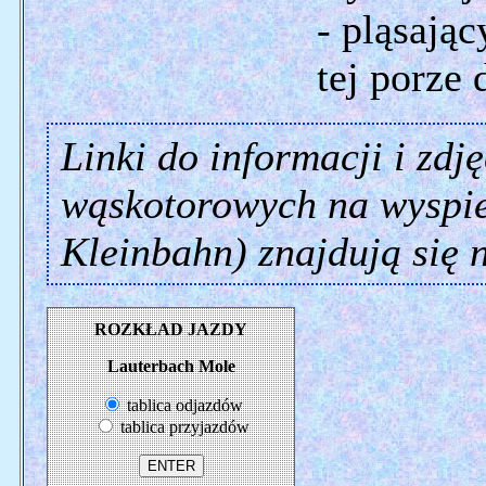
- pląsając
tej porze
Linki do informacji i zdj
wąskotorowych na wyspi
Kleinbahn) znajdują się n
ROZKŁAD JAZDY
Lauterbach Mole
tablica odjazdów
tablica przyjazdów