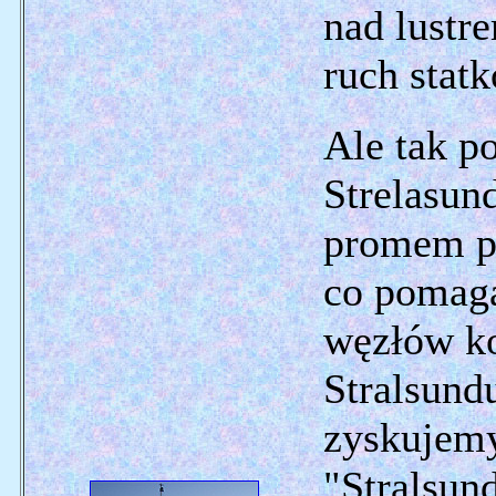
nad lust
ruch stat
Ale tak po
Strelasun
promem po
co pomaga
węzłów k
Stralsund
zyskujemy
"Stralsun