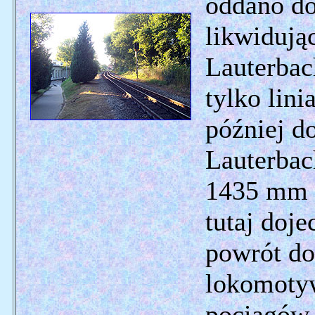
oddano do
likwidując
Lauterbac
tylko lin
później d
Lauterbac
1435 mm 
tutaj doje
powrót do
lokomotyw
pociągów