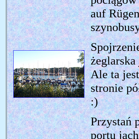
auf Rügen
szynobus
Spojrzeni
żeglarska
Ale ta jes
stronie p
:)
Przystań 
portu jac