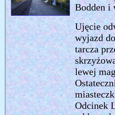
Bodden i 
Ujęcie od
wyjazd d
tarcza pr
skrzyżowa
lewej mag
Ostateczn
miasteczk
Odcinek L