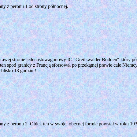
y z peronu 1 od strony północnej.
rawej stronie jedenastowagonowy IC "Greifswalder Bodden" który pół
ten spod granicy z Francją sforsował po przekątnej prawie całe Niemc
 blisko 13 godzin !
y z peronu 2. Obiek ten w swojej obecnej formie powstał w roku 193