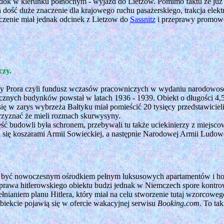
widok w kierunku północnym - wyjazd do Lietzow. Pomimo faktu że już
a dość duże znaczenie dla krajowego ruchu pasażerskiego, trakcja elekt
czenie miał jednak odcinek z Lietzow do
Sassnitz
i przeprawy promowej
zy.
Prora czyli fundusz wczasów pracowniczych w wydaniu narodowoso
cznych budynków powstał w latach 1936 - 1939. Obiekt o długości 4
ę w zarys wybrzeża Bałtyku miał pomieścić 20 tysięcy przedstawicieli
przyznać że mieli rozmach skurwysyny.
ęść budowli była schronem, przebywali tu także uciekinierzy z miejs
ła się koszarami Armii Sowieckiej, a następnie Narodowej Armii Ludo
 być nowoczesnym ośrodkiem pełnym luksusowych apartamentów i hote
rawa hitlerowskiego obiektu budzi jednak w Niemczech spore kontrower
nianiem planu Hitlera, który miał na celu stworzenie tutaj wzorcowego
ekcie pojawią się w ofercie wakacyjnej serwisu
Booking.com.
To taki