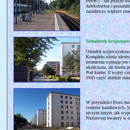
Peron 1 - raz jeszcze 
dalekobieżne i posiadał
zasadniczo większe zna
Semaforek krajoznawc
Ośrodek wypoczynkowy 
Kompleks ośmiu identy
promieniu wpisującym si
ukończona, ale trzeba 
Pod koniec II wojny cz
1945 część obiektu sta
W przyszłości Prora ma
centrów handlowych. Sp
niczym innym, jak wypeł
Niebawem kwatery w obi