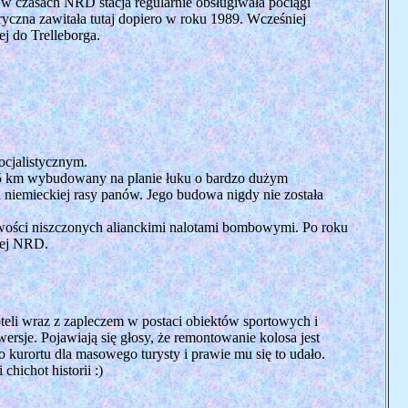
 w czasach NRD stacja regularnie obsługiwała pociągi
ryczna zawitała tutaj dopiero w roku 1989. Wcześniej
 do Trelleborga.
cjalistycznym.
,5 km wybudowany na planie łuku o bardzo dużym
 niemieckiej rasy panów. Jego budowa nigdy nie została
cowości niszczonych alianckimi nalotami bombowymi. Po roku
wej NRD.
li wraz z zapleczem w postaci obiektów sportowych i
sje. Pojawiają się głosy, że remontowanie kolosa jest
 kurortu dla masowego turysty i prawie mu się to udało.
 chichot historii :)