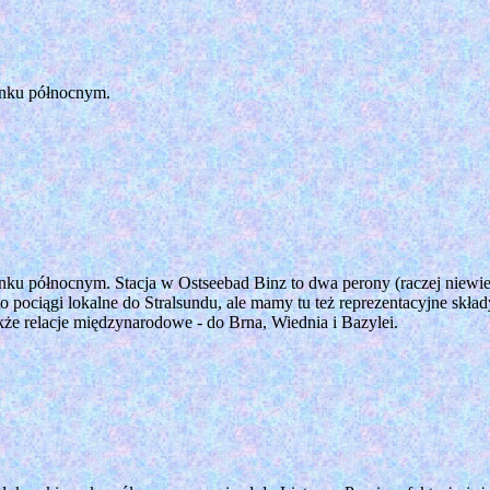
unku północnym.
unku północnym. Stacja w Ostseebad Binz to dwa perony (raczej niewi
o pociągi lokalne do Stralsundu, ale mamy tu też reprezentacyjne skład
kże relacje międzynarodowe - do Brna, Wiednia i Bazylei.