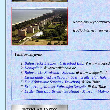
Kompleks wypoczynkowy
źródło Internet - serwis
Linki zewnętrzne
Bahnstrecke Lietzow - Ostseebad Binz
❋ www.wikipedi
Königslinie
❋ www.wikipedia.de
Bahnstrecke Stralsund - Sassnitz
❋ www.wikipedia.de
Eisenbahntrajekt Trelleborg - Sassnitz alter Fährhafen
Die Königslinie Saßnitz - Trelleborg
❋ You Tube
Erinnerungen: alter Fährhafen Sassnitz
❋ You Tube
Letzter Tageszug Berlin - Stralsund - Mukran - Malmö
ROZKŁAD JAZDY