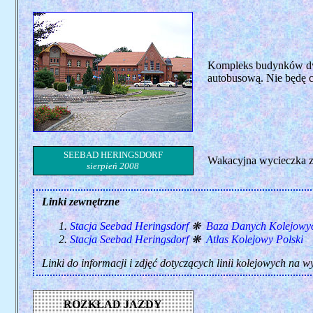
Kompleks budynków dwor
autobusową. Nie będę cz
SEEBAD HERINGSDORF
Wakacyjna wycieczka z 
sierpień 2008
Linki zewnętrzne
Stacja Seebad Heringsdorf
❋
Baza Danych Kolejowy
Stacja Seebad Heringsdorf
❋
Atlas Kolejowy Polski
Linki do informacji i zdjęć dotyczących linii kolejowych na 
ROZKŁAD JAZDY