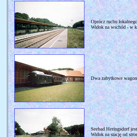
Oprócz ruchu lokalnego 
Widok na wschód - w 
Dwa zabytkowe wagony p
Seebad Heringsdorf jest 
Widok na stację od stro