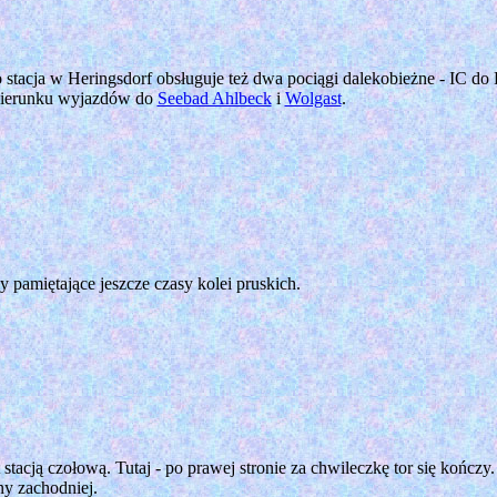
stacja w Heringsdorf obsługuje też dwa pociągi dalekobieżne - IC do B
kierunku wyjazdów do
Seebad Ahlbeck
i
Wolgast
.
amiętające jeszcze czasy kolei pruskich.
stacją czołową. Tutaj - po prawej stronie za chwileczkę tor się kończy.
ny zachodniej.