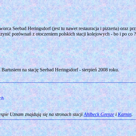
ca Seebad Heringsdorf (jest tu nawet restauracja i pizzeria) oraz
ynić porównań z otoczeniem polskich stacji kolejowych - bo i po co ?
Bartusiem na stację Seebad Heringsdorf - sierpień 2008 roku.
ch
wyspie Uznam znajdują się na stronach stacji
Ahlbeck Grenze
i
Karnin
.