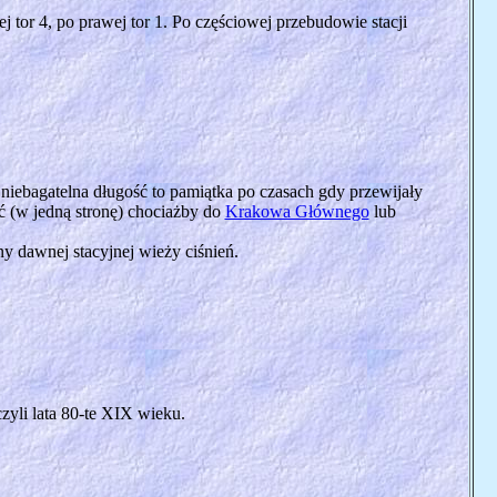
j tor 4, po prawej tor 1. Po częściowej przebudowie stacji
 niebagatelna długość to pamiątka po czasach gdy przewijały
ać (w jedną stronę) chociażby do
Krakowa Głównego
lub
y dawnej stacyjnej wieży ciśnień.
yli lata 80-te XIX wieku.