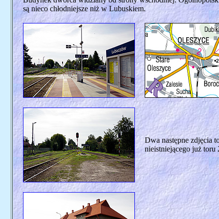
są nieco chłodniejsze niż w Lubuskiem.
Dwa następne zdjęcia to
nieistniejącego już toru