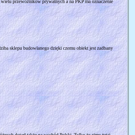
nie wielu przewoźników prywatnych a na PKP ma oznaczenie
iedziba sklepu budowlanego dzięki czemu obiekt jest zadbany
nych dotarł także na wschód Polski. Tylko że zimy tutaj