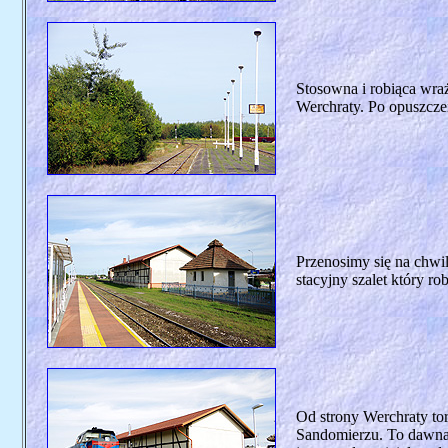
Stosowna i robiąca wraż
Werchraty. Po opuszczen
Przenosimy się na chwi
stacyjny szalet który r
Od strony Werchraty to
Sandomierzu. To dawna