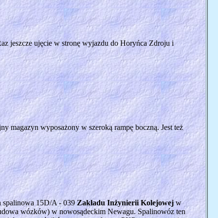
 Raz jeszcze ujęcie w stronę wyjazdu do Horyńca Zdroju i
yjny magazyn wyposażony w szeroką rampę boczną. Jest też
a spalinowa 15D/A - 039
Zakładu Inżynierii Kolejowej
w
zebudowa wózków) w nowosądeckim Newagu. Spalinowóz ten