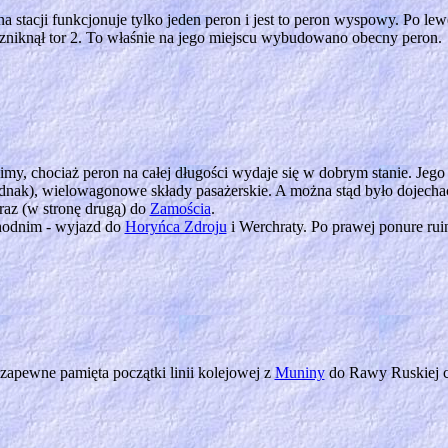
a stacji funkcjonuje tylko jeden peron i jest to peron wyspowy. Po lewe
iknął tor 2. To właśnie na jego miejscu wybudowano obecny peron.
imy, chociaż peron na całej długości wydaje się w dobrym stanie. Jego
e jednak), wielowagonowe składy pasażerskie. A można stąd było dojech
raz (w stronę drugą) do
Zamościa
.
hodnim - wyjazd do
Horyńca Zdroju
i Werchraty. Po prawej ponure ruin
- zapewne pamięta początki linii kolejowej z
Muniny
do Rawy Ruskiej cz