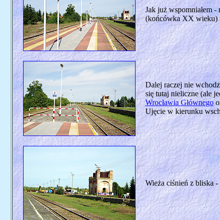
Jak już wspomniałem - n
(końcówka XX wieku) zn
Dalej raczej nie wchodz
się tutaj nieliczne (al
Wrocławia Głównego
o
Ujęcie w kierunku wsc
Wieża ciśnień z bliska 