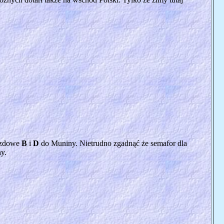
jazdowe
B
i
D
do Muniny. Nietrudno zgadnąć że semafor dla
y.