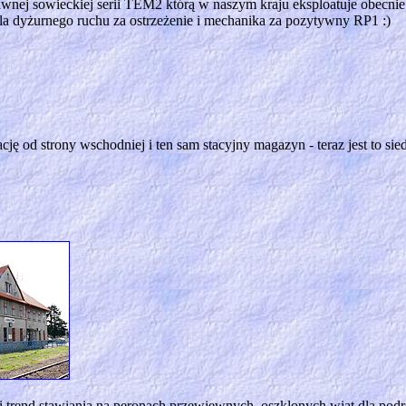
dawnej sowieckiej serii TEM2 którą w naszym kraju eksploatuje obec
a dyżurnego ruchu za ostrzeżenie i mechanika za pozytywny RP1 :)
ację od strony wschodniej i ten sam stacyjny magazyn - teraz jest to s
rend stawiania na peronach przewiewnych, oszklonych wiat dla podróż