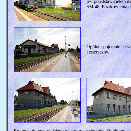
jest przedstawicielem 
SM-48. Pozdrowienia dl
Ogólne spojrzenie na st
i estetyczny.
Budynek dworca widziany od strony wschodniej. Ogólnopolski t