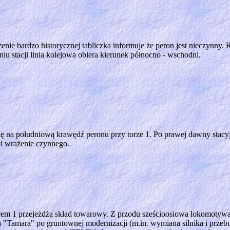
enie bardzo historycznej tabliczka informuje że peron jest nieczynny.
iu stacji linia kolejowa obiera kierunek północno - wschodni.
lę na południową krawędź peronu przy torze 1. Po prawej dawny stac
obi wrażenie czynnego.
rem 1 przejeżdża skład towarowy. Z przodu sześcioosiowa lokomotyw
 "Tamara" po gruntownej modernizacji (m.in. wymiana silnika i pr