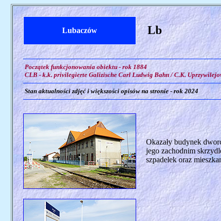
Lb
Lubaczów
Początek funkcjonowania obiektu - rok 1884
CLB - k.k. privilegierte Galizische Carl Ludwig Bahn / C.K. Uprzywile
Stan aktualności zdjęć i większości opisów na stronie - rok 2024
Okazały budynek dworca
jego zachodnim skrzydl
szpadelek oraz mieszkani