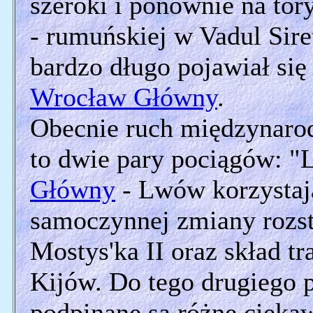
szeroki i ponownie na to
- rumuńskiej w Vadul Siret.
bardzo długo pojawiał się 
Wrocław Główny
.
Obecnie ruch międzynaro
to dwie pary pociągów: "
Główny
- Lwów korzystaj
samoczynnej zmiany rozs
Mostys'ka II oraz skład t
Kijów. Do tego drugiego 
podpinane są różne ciekaw