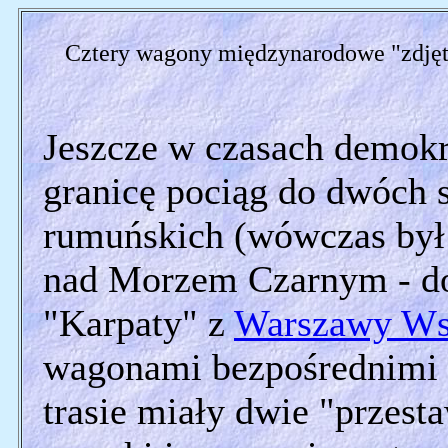
Cztery wagony międzynarodowe "zdjęt
Jeszcze w czasach demokra
granicę pociąg do dwóch s
rumuńskich (wówczas był 
nad Morzem Czarnym - do
"Karpaty" z
Warszawy Ws
wagonami bezpośrednimi 
trasie miały dwie "przest