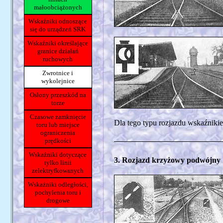
małoobciążonych
Wskaźniki odnoszące
się do urządzeń SRK
Wskaźniki określające
granice działań
ruchowych
Zwrotnice i
wykolejnice
Osłony przeszkód na
torze
Czasowe zamknięcie
Dla tego typu rozjazdu wskaźnikie
toru lub miejsce
ograniczenia
prędkości
Wskaźniki dotyczące
3. Rozjazd krzyżowy podwójny
tylko linii
zelektryfkowanych
Wskaźniki odległości,
pochylenia toru i
drogowe