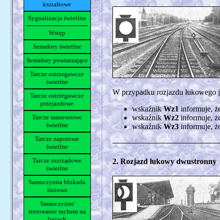
kształtowe
Sygnalizacja świetlna
Wstęp
Semafory świetlne
Semafory powtarzające
Tarcze ostrzegawcze
świetlne
W przypadku rozjazdu łukowego j
Tarcze ostrzegawcze
przejazdowe
wskaźnik
Wz1
informuje, że
Tarcze manewrowe
wskaźnik
Wz2
informuje, że
świetlne
wskaźnik
Wz3
informuje, że
Tarcze zaporowe
świetlne
Tarcze rozrządowe
2. Rozjazd łukowy dwustronny
świetlne
Samoczynna blokada
liniowa
Samoczynne
sterowanie ruchem na
liniach