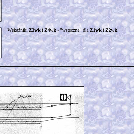
Wskaźniki
Z3wk
i
Z4wk
- "wsteczne" dla
Z1wk
i
Z2wk
.