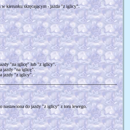
w kierunku skręcającym - jazda "z iglicy".
zdy "na iglicę" lub "z iglicy".
 jazdy "na iglicę".
 jazdy "z iglicy".
 nastawiona do jazdy "z iglicy" z toru lewego.