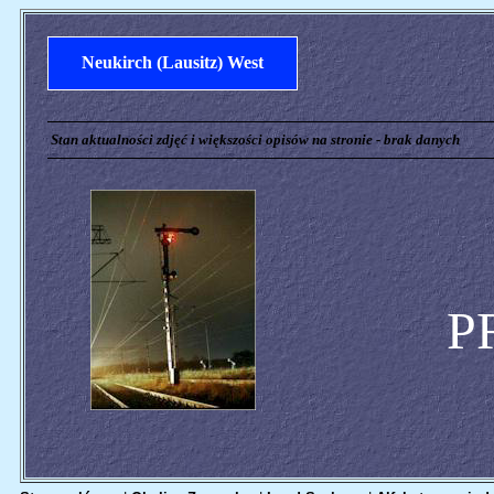
Neukirch (Lausitz) West
Stan aktualności zdjęć i większości opisów na stronie - brak danych
P