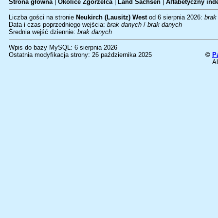
Strona główna
|
Okolice Zgorzelca
|
Land Sachsen
|
Alfabetyczny inde
Liczba gości na stronie
Neukirch (Lausitz) West
od 6 sierpnia 2026:
brak
Data i czas poprzedniego wejścia:
brak danych
/
brak danych
Średnia wejść dziennie:
brak danych
Wpis do bazy MySQL: 6 sierpnia 2026
Ostatnia modyfikacja strony: 26 października 2025
©
P
Al