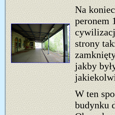
Na koniec
peronem 1
cywilizac
strony tak
zamknięty
jakby był
jakiekolw
W ten spo
budynku 