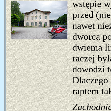
wstępie w
przed (ni
nawet ni
dworca p
dwiema li
raczej był
dowodzi t
Dlaczego 
raptem ta
Zachodnia