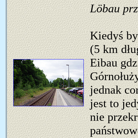
Löbau pr
Kiedyś był
(5 km dług
Eibau gdz
Górnołuży
jednak co
jest to je
nie przek
państwowe