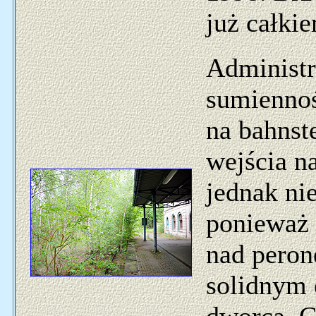
już całki
Administr
sumiennoś
na bahnste
wejścia na
jednak ni
ponieważ 
nad peron
solidnym 