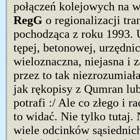
połączeń kolejowych na w
RegG
o regionalizacji tr
pochodząca z roku 1993.
tępej, betonowej, urzędnicz
wieloznaczna, niejasna i 
przez to tak niezrozumiał
jak rękopisy z Qumran lu
potrafi :/ Ale co złego i 
to widać. Nie tylko tutaj.
wiele odcinków sąsiednich