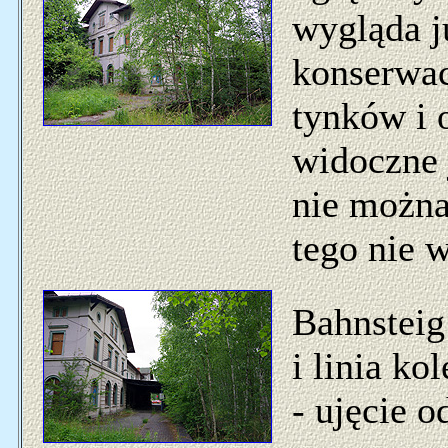
wygląda j
konserwac
tynków i 
widoczne 
nie można
tego nie w
Bahnsteig
i linia ko
- ujęcie o