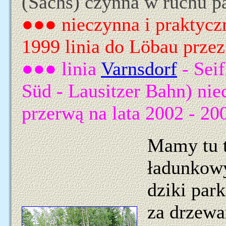
(Sachs) czynna w ruchu p
●●● nieczynna i praktycz
1999 linia do Löbau przez
●●● linia
Varnsdorf
- Sei
Süd - Lausitzer Bahn) nie
przerwą na lata 2002 - 20
Mamy tu t
ładunkowy
dziki par
za drzewa