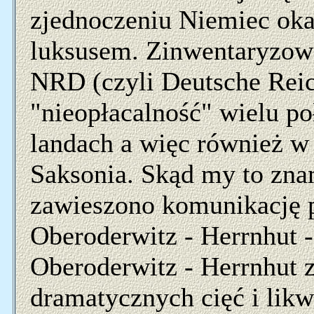
zjednoczeniu Niemiec oka
luksusem. Zinwentaryzowa
NRD (czyli Deutsche Rei
"nieopłacalność" wielu p
landach a więc również
Saksonia. Skąd my to zn
zawieszono komunikację p
Oberoderwitz - Herrnhut -
Oberoderwitz - Herrnhut 
dramatycznych cięć i likw