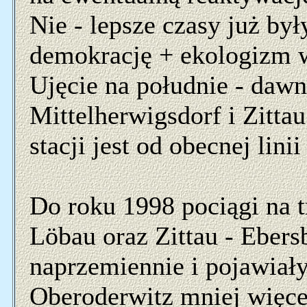
Nie - lepsze czasy już był
demokrację + ekologizm 
Ujęcie na południe - daw
Mittelherwigsdorf i Zittau
stacji jest od obecnej lini
Do roku 1998 pociągi na t
Löbau oraz Zittau - Eber
naprzemiennie i pojawiały
Oberoderwitz mniej więcej