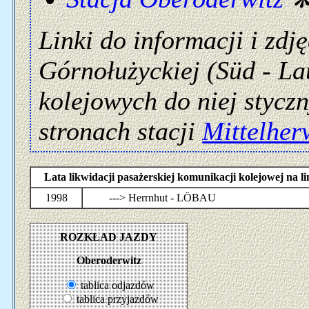
Linki do informacji i zdj
Górnołużyckiej (Süd - Lau
kolejowych do niej styczn
stronach stacji
Mittelher
Lata likwidacji pasażerskiej komunikacji kolejowej 
1998
---> Herrnhut - LÖBAU
ROZKŁAD JAZDY
Oberoderwitz
tablica odjazdów
tablica przyjazdów