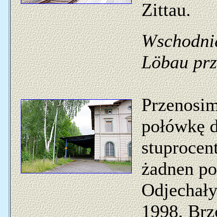
Zittau.
Wschodnia
Löbau prz
Przenosim
połówkę 
stuprocen
żadnen poc
Odjechały
1998. Brz