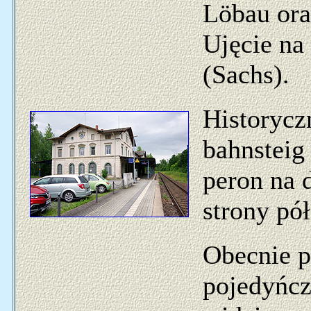
Löbau ora
Ujęcie na
(Sachs).
Historyczn
bahnsteig 
peron na 
strony pó
Obecnie p
pojedyńcz