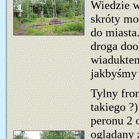
Wiedzie w
skróty mo
do miasta.
droga doo
wiaduktem
jakbyśmy c
Tylny fro
takiego ?)
peronu 2 
oglądany z