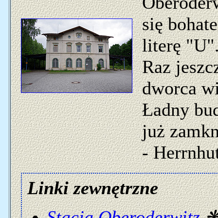
Oberoderw
się bohate
literę "U
Raz jeszc
dworca wi
Ładny bud
już zamkni
- Herrnhut
Linki zewnętrzne
Stacja Oberoderwitz