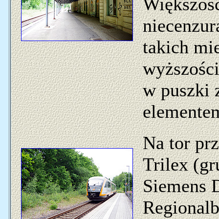
Większość
niecenzur
takich mi
wyższości
w puszki 
elementem
Na tor pr
Trilex (gr
Siemens D
Regional