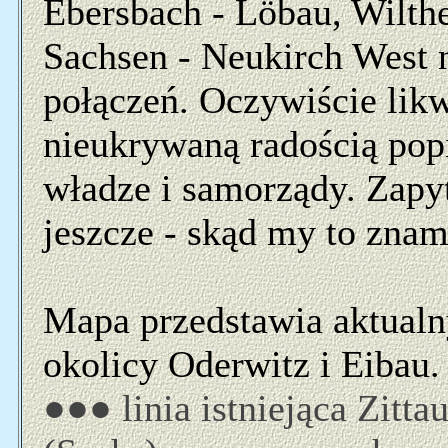
Ebersbach - Löbau, Wilthe
Sachsen - Neukirch West n
połączeń. Oczywiście likwi
nieukrywaną radością pop
władze i samorządy. Zapy
jeszcze - skąd my to znam
Mapa przedstawia aktualny
okolicy Oderwitz i Eibau.
●●● linia istniejąca Zitta