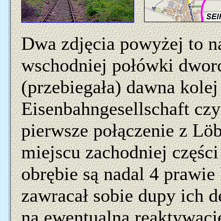
Dwa zdjęcia powyżej to na
wschodniej połówki dworc
(przebiegała) dawna kolej
Eisenbahngesellschaft czyl
pierwsze połączenie z Löb
miejscu zachodniej części
obrębie są nadal 4 prawie 
zawracał sobie dupy ich 
na ewentualną reaktywację