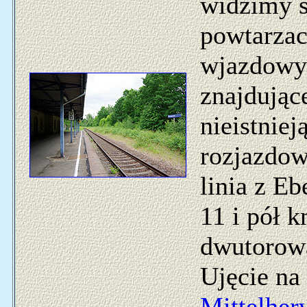
widzimy sy
powtarzac
wjazdowy
znajdując
nieistnie
rozjazdow
linia z Eb
11 i pół k
dwutorową
Ujęcie na
Mittelher