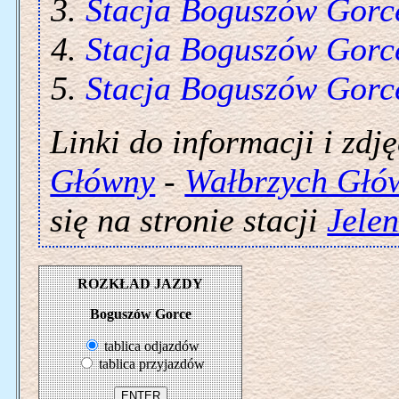
Stacja Boguszów Gorc
Stacja Boguszów Gorc
Stacja Boguszów Gorc
Linki do informacji i zdj
Główny
-
Wałbrzych Głó
się na stronie stacji
Jele
ROZKŁAD JAZDY
Boguszów Gorce
tablica odjazdów
tablica przyjazdów