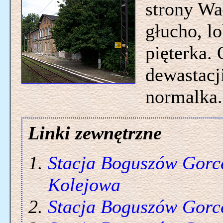
strony Wa
głucho, lo
pięterka.
dewastacj
normalka.
Linki zewnętrzne
Stacja Boguszów Gorc
Kolejowa
Stacja Boguszów Gorc