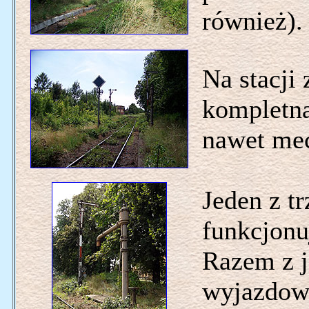
również).
Na stacji
kompletna
nawet me
Jeden z t
funkcjonu
Razem z 
wyjazdowy