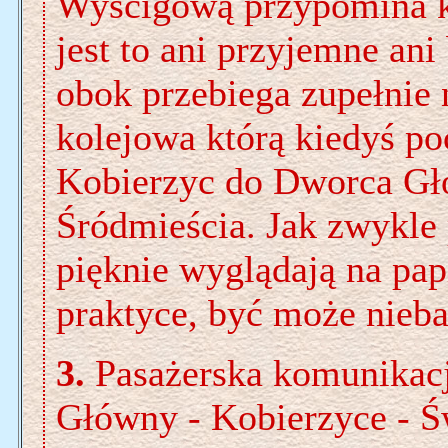
Wyścigową przypomina ko
jest to ani przyjemne ani
obok przebiega zupełnie 
kolejowa którą kiedyś po
Kobierzyc do Dworca Gł
Śródmieścia. Jak zwykle 
pięknie wyglądają na pap
praktyce, być może nieb
3.
Pasażerska komunikacj
Główny - Kobierzyce - 