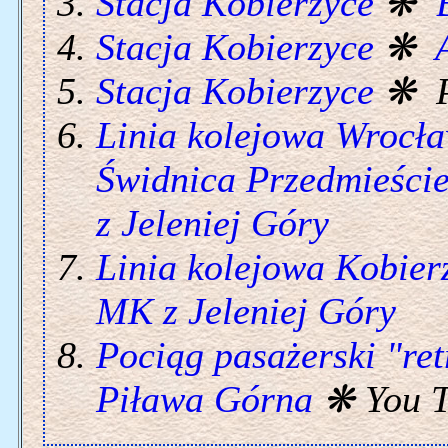
Stacja Kobierzyce
❋
Stacja Kobierzyce
❋
Stacja Kobierzyce
❋ P
Linia kolejowa Wrocła
Świdnica Przedmieście
z Jeleniej Góry
Linia kolejowa Kobier
MK z Jeleniej Góry
Pociąg pasażerski "ret
Piława Górna
❋ You T