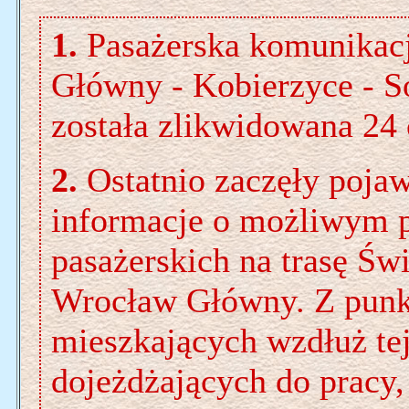
1.
Pasażerska komunikacj
Główny - Kobierzyce - S
została zlikwidowana 24
2.
Ostatnio zaczęły pojawi
informacje o możliwym 
pasażerskich na trasę Św
Wrocław Główny. Z punk
mieszkających wzdłuż tej 
dojeżdżających do pracy,