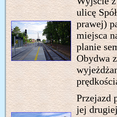
Wyjście z
ulicę Spół
prawej) p
miejsca n
planie s
Obydwa z 
wyjeżdżam
prędkości
Przejazd p
jej drugi