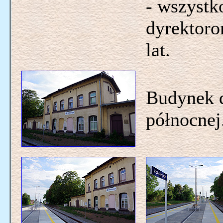
- wszystk
dyrektoro
lat.
Budynek d
północnej