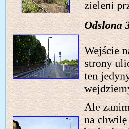
zieleni pr
Odsłona 3
Wejście n
strony ul
ten jedyny
wejdziem
Ale zani
na chwilę