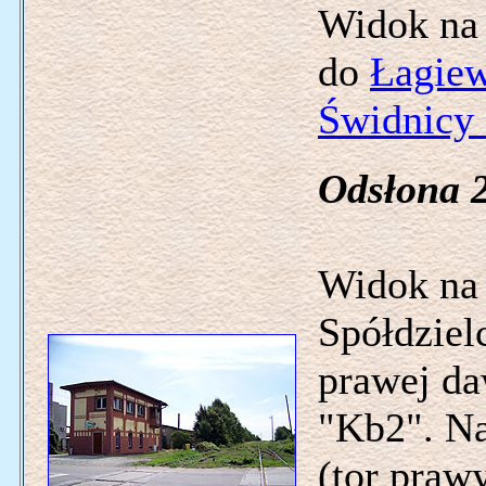
Widok na 
do
Łagiew
Świdnicy 
Odsłona 2
Widok na 
Spółdzielc
prawej d
"Kb2". Na
(tor praw