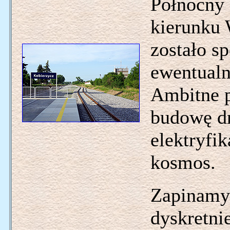
Północny 
kierunku 
zostało s
ewentualn
Ambitne p
budowę dr
elektryfik
kosmos.
Zapinamy
dyskretni