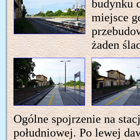
budynku d
miejsce g
przebudow
żaden śla
Ogólne spojrzenie na stac
południowej. Po lewej d