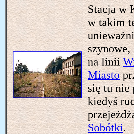
Stacja w 
w takim t
unieważni
szynowe, 
na linii
W
Miasto
pr
się tu nie
kiedyś ru
przejeżdż
Sobótki
.