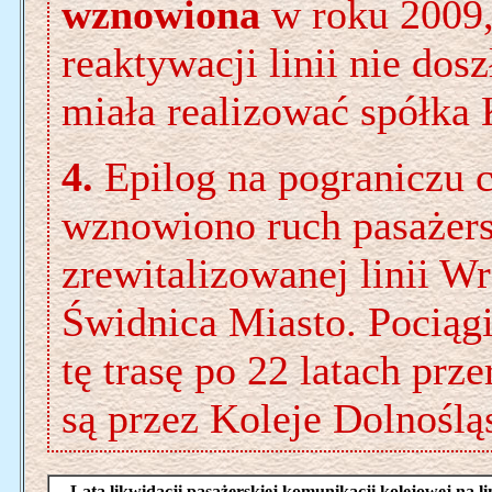
wznowiona
w roku 2009, 
reaktywacji linii nie dosz
miała realizować spółka 
4.
Epilog na pograniczu 
wznowiono ruch pasażers
zrewitalizowanej linii W
Świdnica Miasto. Pociągi
tę trasę po 22 latach pr
są przez Koleje Dolnoślą
Lata likwidacji pasażerskiej komunikacji kolejowej n