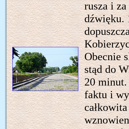
rusza i z
dźwięku. 
dopuszcza
Kobierzyc 
Obecnie s
stąd do W
20 minut.
faktu i w
całkowita 
wznowieni