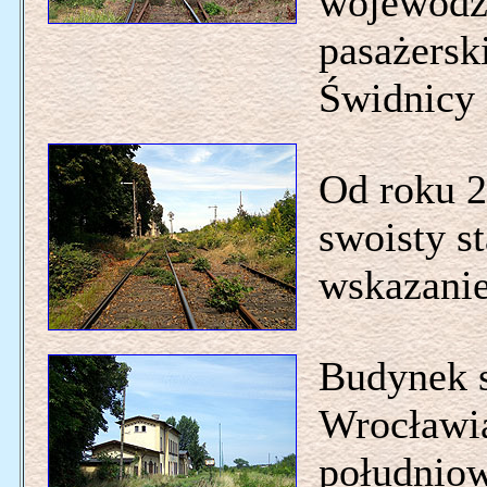
województ
pasażersk
Świdnicy 
Od roku 2
swoisty s
wskazanie
Budynek s
Wrocławia
południow