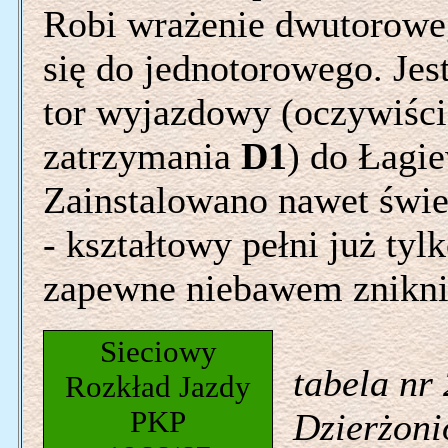
Robi wrażenie dwutoroweg
się do jednotorowego. Jes
tor wyjazdowy (oczywiści
zatrzymania
D1
) do Łagi
Zainstalowano nawet świe
- kształtowy pełni już tylk
zapewne niebawem zniknie.
Sieciowy
tabela nr
Rozkład Jazdy
PKP
Dzierżoni