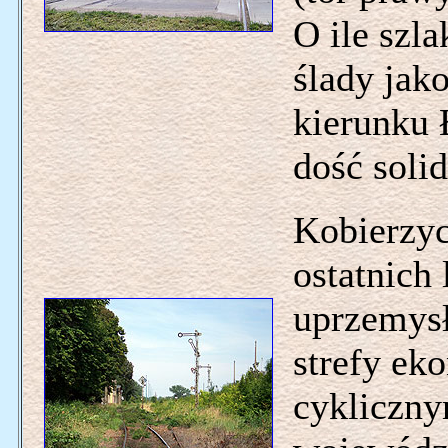
O ile szl
ślady jak
kierunku 
dość soli
Kobierzyc
ostatnich
uprzemysł
strefy ek
cykliczny