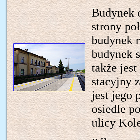
Budynek d
strony poł
budynek m
budynek s
także jes
stacyjny z
jest jego 
osiedle p
ulicy Kol