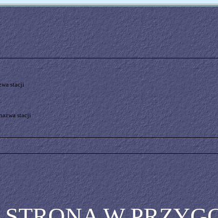
wa stacji
nazwa stacji
STRONA W PRZYG