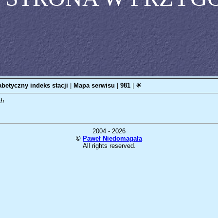
abetyczny indeks stacji
|
Mapa serwisu
|
981
|
☀
ch
2004 - 2026
©
Paweł Niedomagała
All rights reserved.