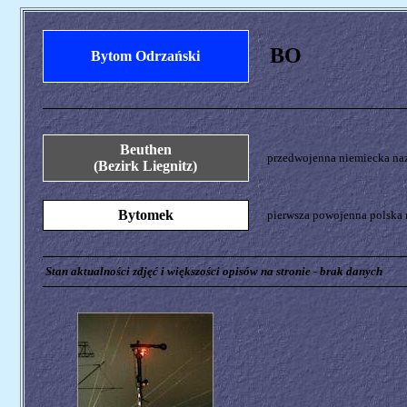
BO
Bytom Odrzański
Beuthen
przedwojenna niemiecka naz
(Bezirk Liegnitz)
Bytomek
pierwsza powojenna polska 
Stan aktualności zdjęć i większości opisów na stronie - brak danych