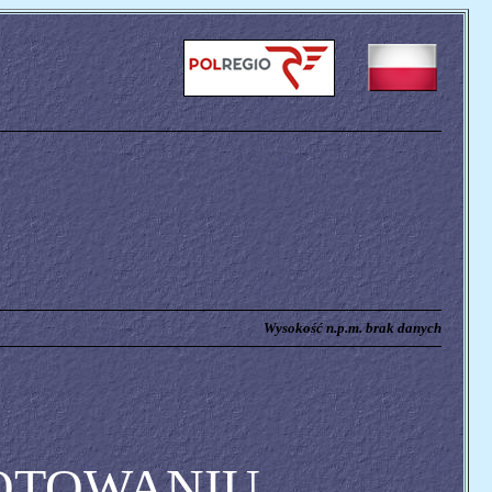
Wysokość n.p.m. brak danych
OTOWANIU