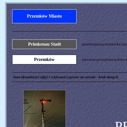
Przemków Miasto
Primkenau Stadt
przedwojenna niemiecka nazw
Przemków
pierwsza powojenna polska n
Stan aktualności zdjęć i większości opisów na stronie - brak danych
P