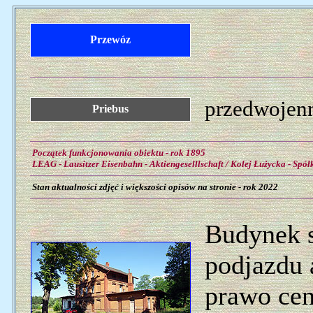
Przewóz
przedwojenn
Priebus
Początek funkcjonowania obiektu - rok 1895
LEAG - Lausitzer Eisenbahn - Aktiengeselllschaft / Kolej Łużycka - Spó
Stan aktualności zdjęć i większości opisów na stronie - rok 2022
Budynek s
podjazdu 
prawo cen