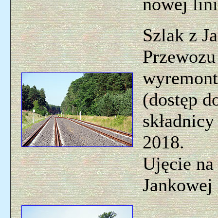
nowej lini
Szlak z J
Przewozu 
wyremont
(dostęp d
składnicy
2018.
Ujęcie na
Jankowej 