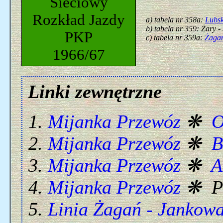
Sieciowy
Rozkład Jazdy
a) tabela nr 358a:
Lubs
b) tabela nr 359: Żary 
PKP
c) tabela nr 359a:
Żaga
1966/67
Linki zewnętrzne
Mijanka Przewóz
❋
O
Mijanka Przewóz
❋
B
Mijanka Przewóz
❋
A
Mijanka Przewóz
❋ Po
Linia Żagań - Jankow