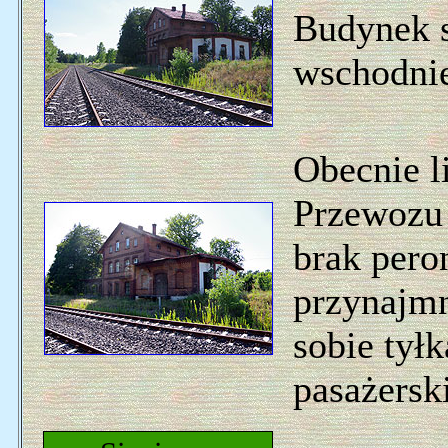
Budynek st
wschodnie
Obecnie l
Przewozu 
brak pero
przynajmn
sobie tył
pasażersk