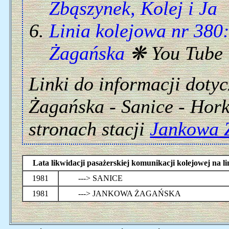
Zbąszynek, Kolej i Ja
Linia kolejowa nr 380
Żagańska
❋ You Tube
Linki do informacji doty
Żagańska - Sanice - Hork
stronach stacji
Jankowa 
Lata likwidacji pasażerskiej komunikacji kolejowej na
1981
---> SANICE
1981
---> JANKOWA ŻAGAŃSKA