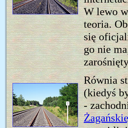
W lewo wy
teoria. Ob
się oficja
go nie ma
zarośnięty
Równia st
(kiedyś b
- zachodn
Żagańskie