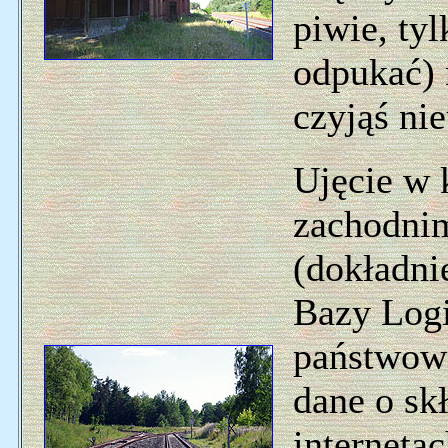
piwie, tyl
odpukać) 
czyjąś n
Ujęcie w 
zachodni
(dokładni
Bazy Logi
państwowe
dane o sk
internetac