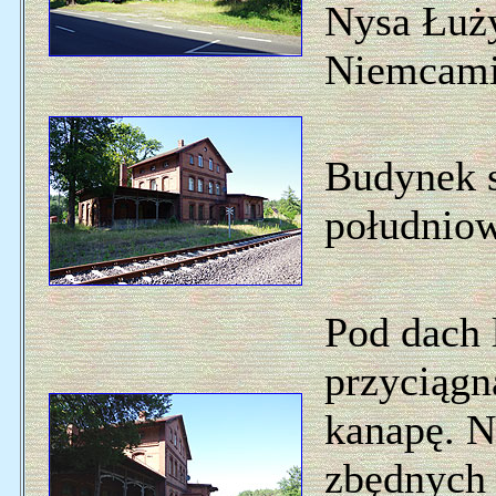
Nysa Łuży
Niemcami,
Budynek s
południow
Pod dach 
przyciągn
kanapę. N
zbędnych 