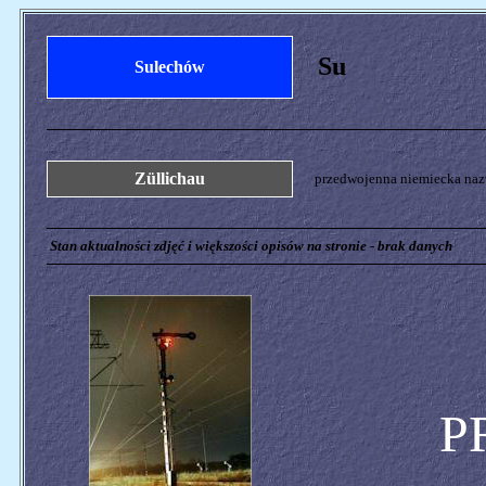
Su
Sulechów
Züllichau
przedwojenna niemiecka nazw
Stan aktualności zdjęć i większości opisów na stronie - brak danych
P