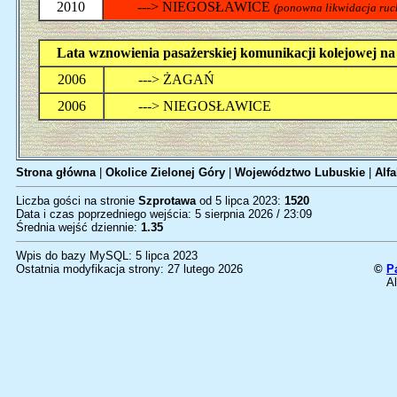
2010
---> NIEGOSŁAWICE
(ponowna likwidacja ruc
Lata wznowienia pasażerskiej komunikacji kolejowej 
2006
---> ŻAGAŃ
2006
---> NIEGOSŁAWICE
Strona główna
|
Okolice Zielonej Góry
|
Województwo Lubuskie
|
Alfa
Liczba gości na stronie
Szprotawa
od 5 lipca 2023:
1520
Data i czas poprzedniego wejścia: 5 sierpnia 2026 / 23:09
Średnia wejść dziennie:
1.35
Wpis do bazy MySQL: 5 lipca 2023
Ostatnia modyfikacja strony: 27 lutego 2026
©
P
Al