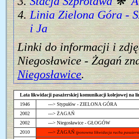
Stacja Szprotawa
❋
A
Linia Zielona Góra - 
i Ja
Linki do informacji i zdj
Niegosławice - Żagań znaj
Niegosławice
.
Lata likwidacji pasażerskiej komunikacji kolejowej na
1946
---> Stypułów - ZIELONA GÓRA
2002
---> ŻAGAŃ
2002
---> Niegosławice - GŁOGÓW
2010
---> ŻAGAŃ
(ponowna likwidacja ruchu pasażers