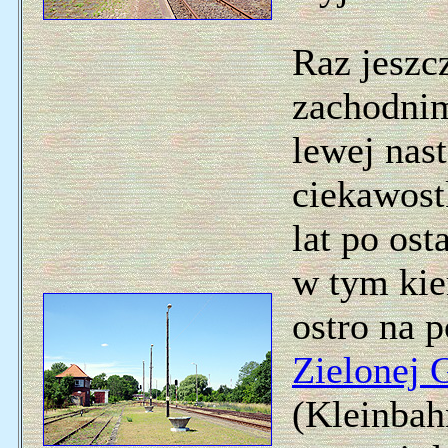
Raz jeszc
zachodnim
lewej nas
ciekawostk
lat po ost
w tym kie
ostro na p
Zielonej 
(Kleinbah