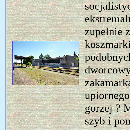
socjalisty
ekstremaln
zupełnie z
koszmark
podobnyc
dworcowyc
zakamarka
upiornego
gorzej ? 
szyb i po