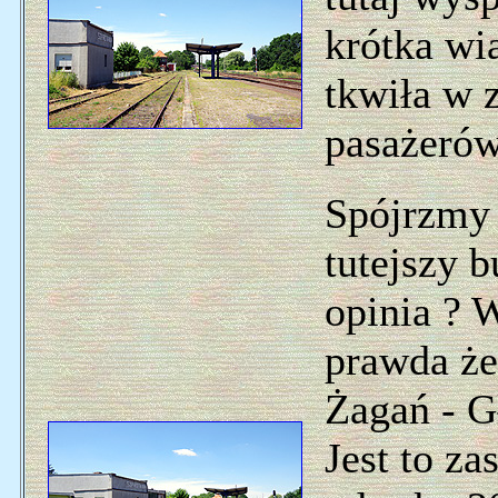
krótka wi
tkwiła w 
pasażerów
Spójrzmy 
tutejszy 
opinia ? 
prawda że 
Żagań - G
Jest to za