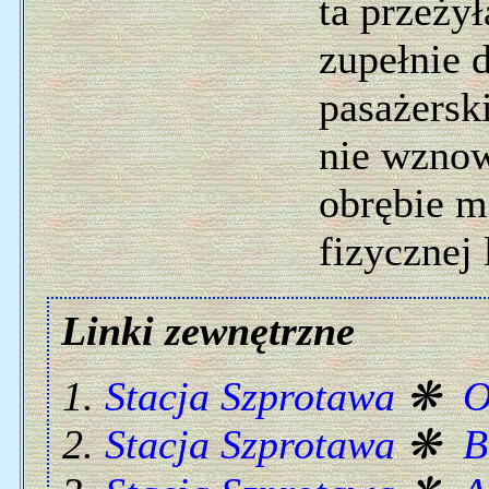
ta przeży
zupełnie 
pasażersk
nie wznow
obrębie m
fizycznej 
Linki zewnętrzne
Stacja Szprotawa
❋
O
Stacja Szprotawa
❋
B