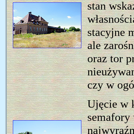
stan wskaz
własności
stacyjne 
ale zaroś
oraz tor 
nieużywan
czy w ogól
Ujęcie w 
semafory
najwyraźni