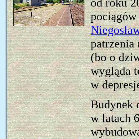
od roku 2
pociągów 
Niegosław
patrzenia
(bo o dzi
wygląda t
w depresj
Budynek d
w latach 
wybudowan