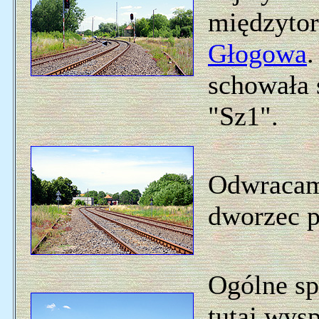
międzytor
Głogowa
.
schowała 
"Sz1".
Odwracamy
dworzec p
Ogólne sp
tutaj wys