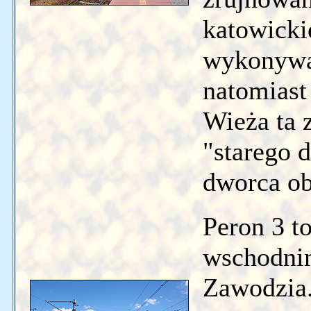
katowicki
wykonywan
natomiast 
Wieża ta 
"starego 
dworca o
Peron 3 to
wschodni
Zawodzia.