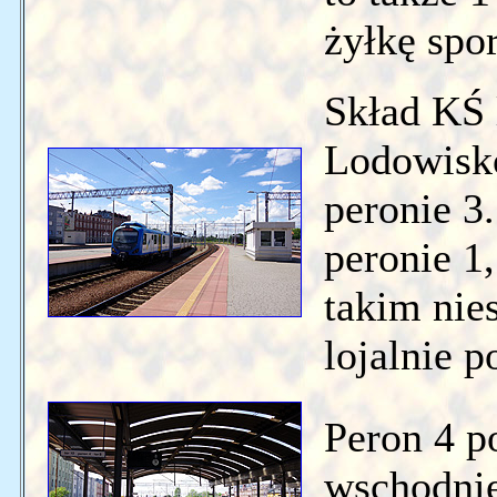
żyłkę spo
Skład KŚ 
Lodowisko
peronie 3
peronie 1
takim ni
lojalnie 
Peron 4 p
wschodnie