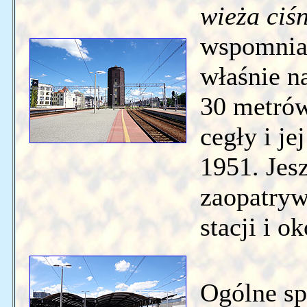
wieża ciś
wspomniał
właśnie n
30 metrów
cegły i j
1951. Jes
zaopatryw
stacji i o
Ogólne sp