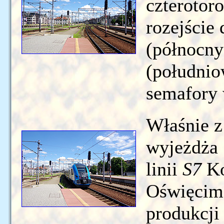
czterotor
rozejście
(północny
(południo
semafory
Właśnie z
wyjeżdża
linii
S7
Ko
Oświęcim.
produkcji