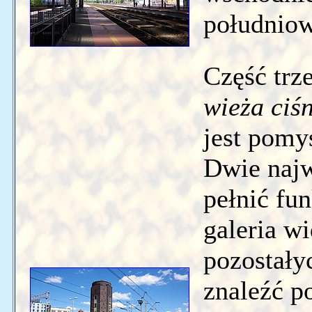
południow
Część trze
wieża ciś
jest pomy
Dwie naj
pełnić fu
galeria w
pozostały
znaleźć p