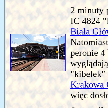
2 minuty 
IC 4824 "
Biała Gł
Natomiast
peronie 4
wyglądają
"kibelek"
Krakowa 
więc dosł