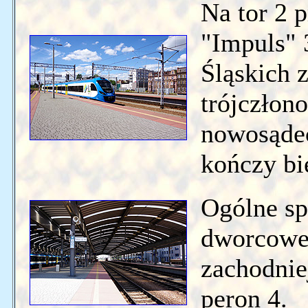
Na tor 2 
"Impuls" 
Śląskich 
trójczłon
nowosąde
kończy bi
Ogólne sp
dworcowej
zachodniej
peron 4.