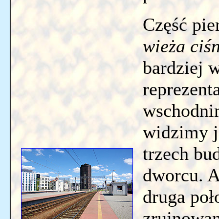
Część pie
wieża ciś
bardziej w
reprezent
wschodnim
widzimy ją
trzech bu
dworcu. A
druga poł
zrujnowan