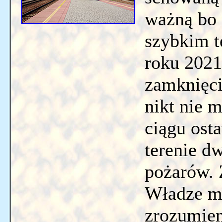
ważną bo 
szybkim t
roku 2021
zamknięc
nikt nie 
ciągu ost
terenie d
pożarów.
Władze mi
zrozumien