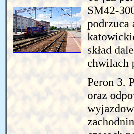
SM42-3004
podrzuca 
katowicki
skład dal
chwilach p
Peron 3. P
oraz odpo
wyjazdo
zachodnim