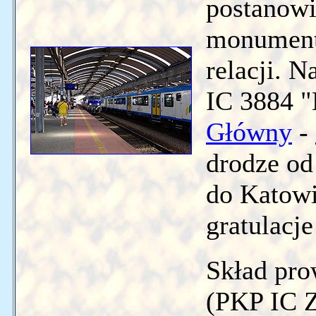
postanowi
monumenta
relacji. N
IC 3884 "
Główny
-
drodze od
do Katowi
gratulacje
Skład pro
(PKP IC Z