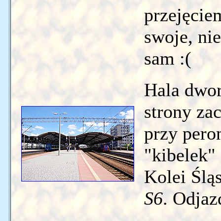
przejęcie
swoje, ni
sam :(
Hala dwor
strony zac
przy pero
"kibelek
Kolei Ślą
S6
. Odjaz