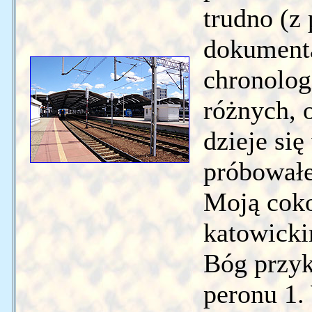
trudno (z
dokumenta
chronolog
różnych, 
dzieje si
próbowałe
Moją coko
katowicki
Bóg przyk
peronu 1.