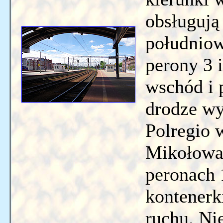
obsługują 
południow
perony 3 
wschód i 
drodze wy
Polregio 
Mikołowa.
peronach 
kontenerk
ruchu. Ni