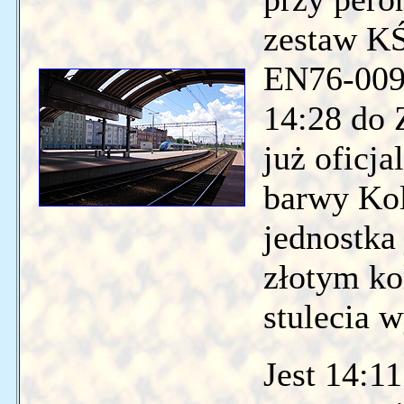
zestaw KŚ
EN76-009 
14:28 do 
już oficja
barwy Kol
jednostka
złotym ko
stulecia 
Jest 14:11