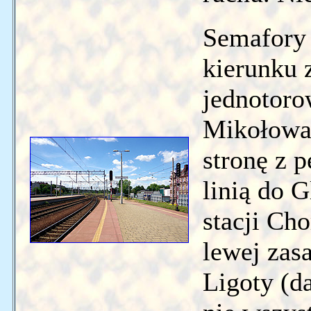
Semafory
kierunku 
jednotoro
Mikołowa 
stronę z 
linią do 
stacji Ch
lewej zas
Ligoty (d