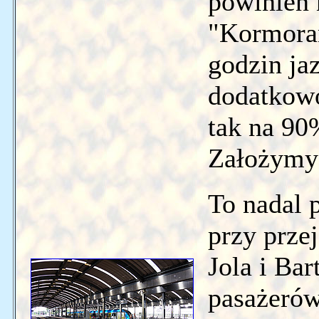
powinien 
"Kormoran
godzin ja
dodatkowo
tak na 90
Założymy 
To nadal 
przy prze
Jola i Ba
pasażerów