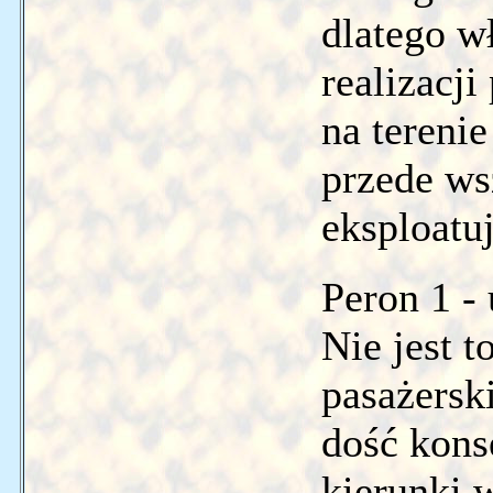
dlatego w
realizacj
na tereni
przede ws
eksploatu
Peron 1 -
Nie jest t
pasażersk
dość kons
kierunki 