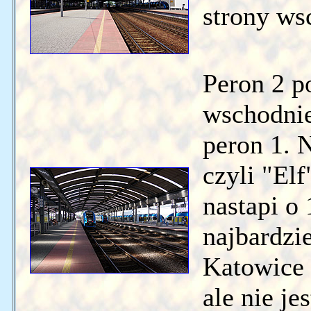
strony ws
Peron 2 p
wschodniej
peron 1. 
czyli "El
nastapi o 
najbardzi
Katowice 
ale nie je