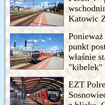
wschodnim
Katowic 
Ponieważ 
punkt pos
właśnie s
"kibelek"
EZT Polre
Sosnowie