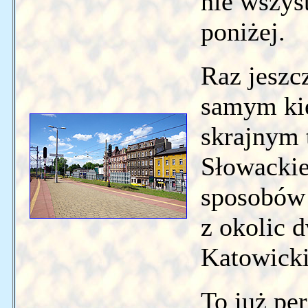
nie wszys
poniżej.
Raz jeszc
samym kie
skrajnym 
Słowackie
sposobów
z okolic 
Katowicki
To już pe