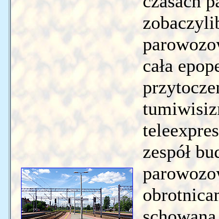
czasach pa
zobaczyl
parowozow
cała epope
przytoczen
tumiwisiz
teleexpre
zespół bu
parowozo
obrotnicam
schowaną 