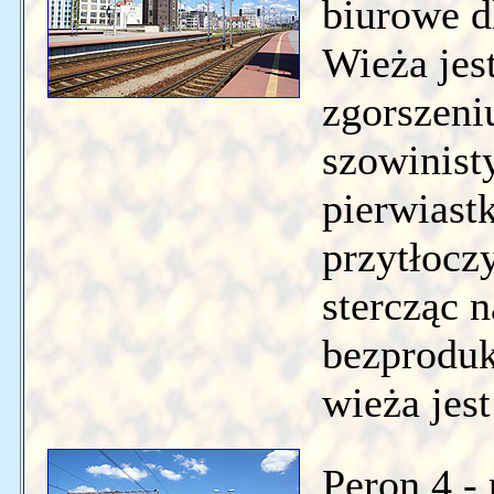
biurowe d
Wieża jes
zgorszeni
szowinis
pierwiast
przytłocz
stercząc 
bezproduk
wieża jest
Peron 4 -