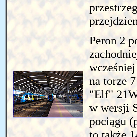
przestrze
przejdzie
Peron 2 p
zachodnie
wcześniej
na torze 
"Elf" 21W
w wersji 
pociągu (
to także 