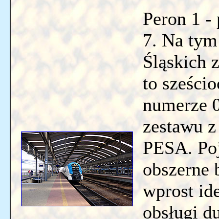
Peron 1 - 
7. Na tym
Śląskich 
to sześc
numerze 0
zestawu z
PESA. Poj
obszerne 
wprost ide
obsługi d