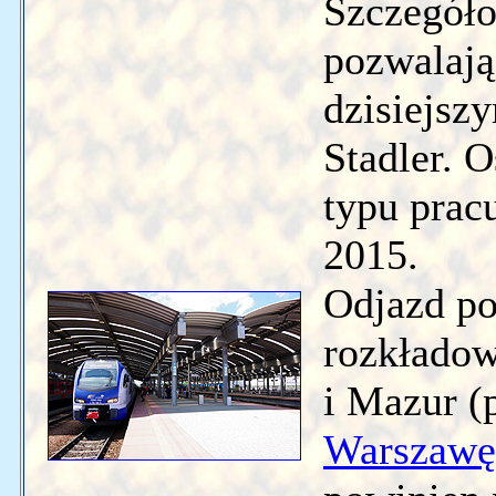
Szczegół
pozwalają
dzisiejsz
Stadler. 
typu prac
2015.
Odjazd po
rozkładow
i Mazur (
Warszawę