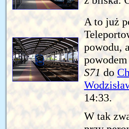
z bliska. 
A to już p
Teleporto
powodu, al
powodem 
S71
do
Ch
Wodzisław
14:33.
W tak zwa
przy pero