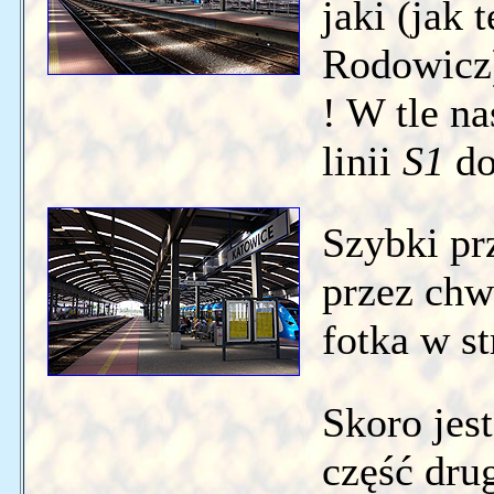
jaki (jak 
Rodowicz)
! W tle n
linii
S1
do
Szybki pr
przez chw
fotka w s
Skoro jes
część dru