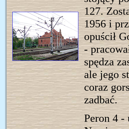
127. Zos
1956 i prz
opuścił G
- pracowa
spędza za
ale jego s
coraz gor
zadbać.
Peron 4 -