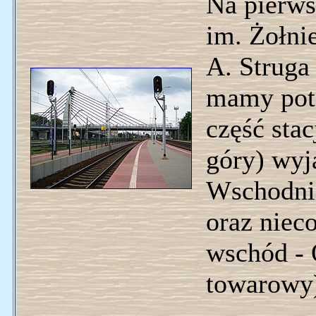
Na pierw
im. Żołni
A. Struga
mamy potę
część stac
góry) wyj
Wschodnie
oraz niec
wschód - 
towarowy