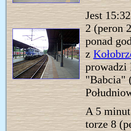
Jest 15:3
2 (peron 2
ponad god
z
Kołobrz
prowadzi
"Babcia" 
Południo
A 5 minut 
torze 8 (