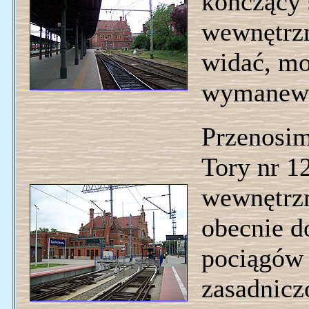
kończący 
wewnętrz
widać, mo
wymanewr
Przenosim
Tory nr 12
wewnętrz
obecnie d
pociągów 
zasadnicz