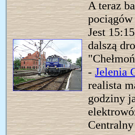
A teraz ba
pociągów 
Jest 15:15
dalszą dr
"Chełmońs
-
Jelenia 
realista m
godziny j
elektrowó
Centralny