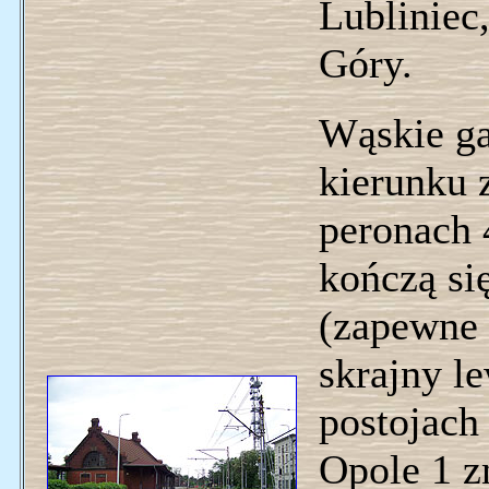
Lubliniec
Góry.
Wąskie ga
kierunku 
peronach 4
kończą si
(zapewne 
skrajny l
postojac
Opole 1 zn