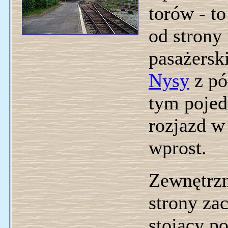
torów - t
od strony
pasażersk
Nysy
z pó
tym pojed
rozjazd w
wprost.
Zewnętrzn
strony za
stojący po