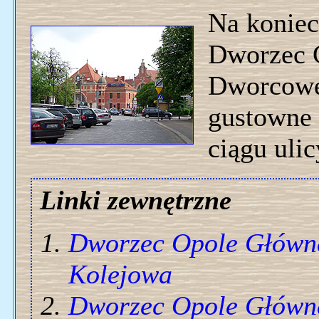
Na koniec
Dworzec G
Dworcoweg
gustowne 
ciągu uli
Linki zewnętrzne
Dworzec Opole Główn
Kolejowa
Dworzec Opole Główn