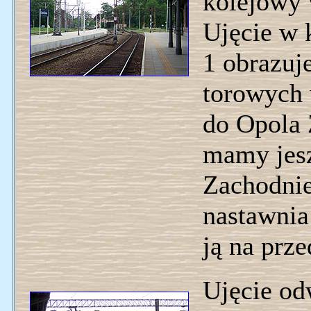
kolejowy 
Ujęcie w 
1 obrazuje
torowych
do Opola 
mamy jesz
Zachodnieg
nastawnia
ją na prz
Ujęcie od