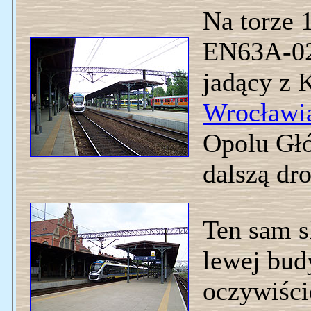
Na torze 
EN63A-029
jadący z 
Wrocławi
Opolu Gł
dalszą dr
Ten sam s
lewej bud
oczywiście