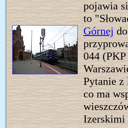
pojawia si
to "Słowa
Górnej
d
przyprow
044 (PKP 
Warszawie
Pytanie z
co ma wsp
wieszczó
Izerskimi