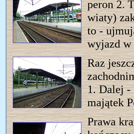
peron 2. T
wiaty) za
to - ujmuj
wyjazd w 
Raz jeszc
zachodnim
1. Dalej 
majątek P
Prawa kra