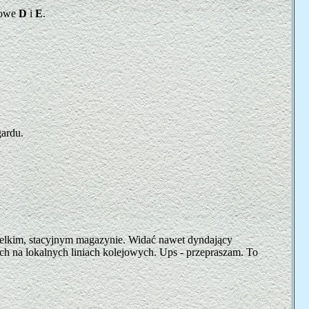
dowe
D
i
E
.
gardu.
ielkim, stacyjnym magazynie. Widać nawet dyndający
ch na lokalnych liniach kolejowych. Ups - przepraszam. To