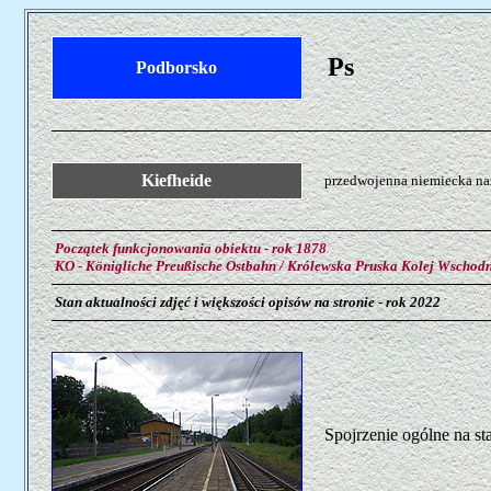
Ps
Podborsko
Kiefheide
przedwojenna niemiecka naz
Początek funkcjonowania obiektu - rok 1878
KO - Königliche Preußische Ostbahn / Królewska Pruska Kolej Wschod
Stan aktualności zdjęć i większości opisów na stronie - rok 2022
Spojrzenie ogólne na s