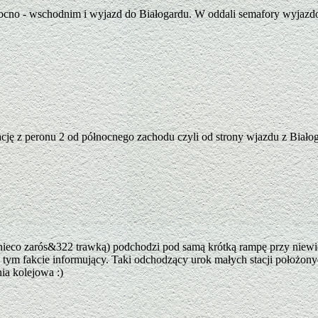
nocno - wschodnim i wyjazd do Białogardu. W oddali semafory wyjaz
ację z peronu 2 od północnego zachodu czyli od strony wjazdu z Biało
 nieco zarós&322 trawką) podchodzi pod samą krótką rampę przy niew
 tym fakcie informujący. Taki odchodzący urok małych stacji położony
nia kolejowa :)