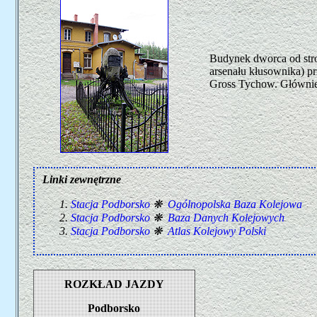
Budynek dworca od stro
arsenału kłusownika) pr
Gross Tychow. Głównie b
Linki zewnętrzne
Stacja Podborsko
❋
Ogólnopolska Baza Kolejowa
Stacja Podborsko
❋
Baza Danych Kolejowych
Stacja Podborsko
❋
Atlas Kolejowy Polski
ROZKŁAD JAZDY
Podborsko