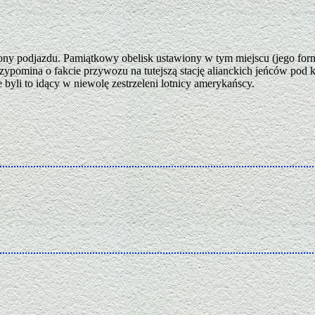
ny podjazdu. Pamiątkowy obelisk ustawiony w tym miejscu (jego form
zypomina o fakcie przywozu na tutejszą stację alianckich jeńców pod 
yli to idący w niewolę zestrzeleni lotnicy amerykańscy.