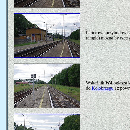
Parterowa przybudówka d
rampie) można by rzec ż
Wskaźnik
W4
ogłasza k
do
Kołobrzegu
i z powr