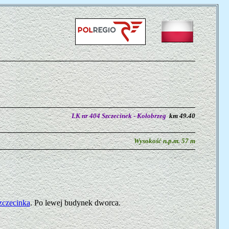
LK nr 404 Szczecinek - Kołobrzeg
km 49.40
Wysokość n.p.m. 57 m
zczecinka
. Po lewej budynek dworca.