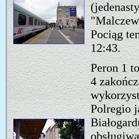
(jedenast
"Malczew
Pociąg te
12:43.
Peron 1 to
4 zakończ
wykorzyst
Polregio 
Białogard
obsługiwa