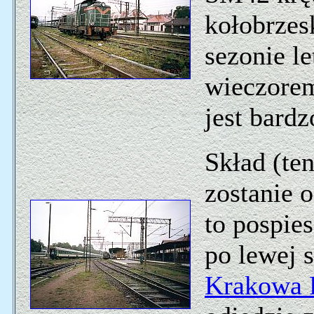
kołobrzes
sezonie le
wieczorem
jest bardz
Skład (ten
zostanie 
to pospie
po lewej 
Krakowa 