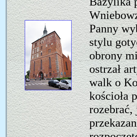
Bazylika
Wniebowzi
Panny wy
stylu got
obrony mi
ostrzał ar
walk o Ko
kościoła 
rozebrać,
przekazan
rozpoczę