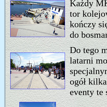
Każdy MK 
tor kolej
kończy si
do bosman
Do tego m
latarni m
specjalny
ogół kilka
eventy te 