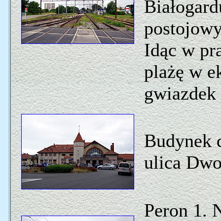
Białogard
postojowy
Idąc w pr
plażę w e
gwiazdek 
Budynek d
ulica Dw
Peron 1. 