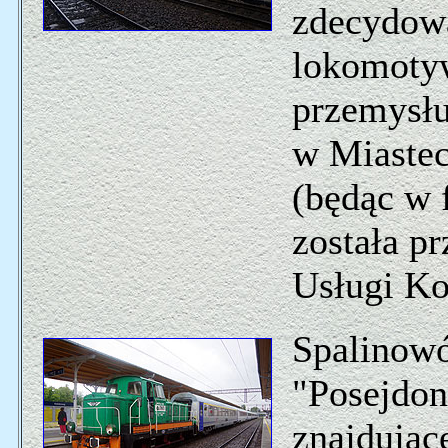
zdecydowa
lokomotyw
przemysłu
w Miastec
(będąc w 
została p
Usługi Ko
Spalinow
"Posejdon
znajdując