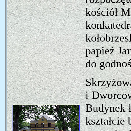
kościół M
konkatedrą
kołobrzes
papież Ja
do godnoś
Skrzyżowa
i Dworcow
Budynek 
kształcie