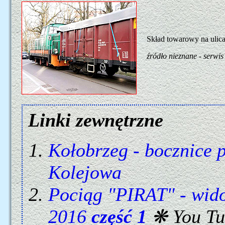
Skład towarowy na ulic
źródło nieznane - serwi
Linki zewnętrzne
Kołobrzeg - bocznice 
Kolejowa
Pociąg "PIRAT" - wido
2016
część 1
❋ You Tu