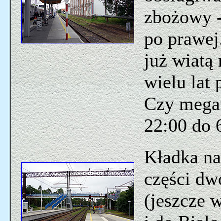
zbożowy -
po prawej.
już wiatą 
wielu lat
Czy megaf
22:00 do 
Kładka na
części dw
(jeszcze w