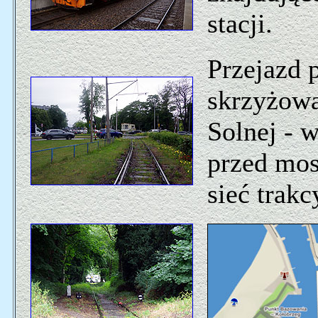
stacji.
Przejazd 
skrzyżowan
Solnej - 
przed mos
sieć trakc