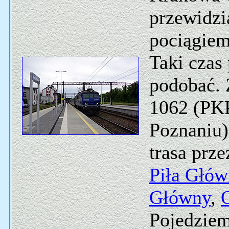
przewidzi
pociągiem
Taki czas
podobać. 
1062 (PK
Poznaniu)
trasa prz
Piła Głów
Główny
,
Pojedziem