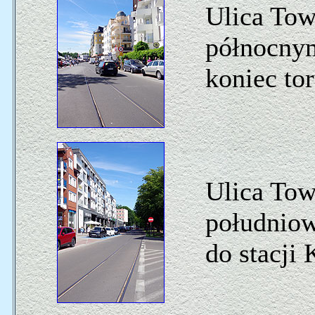
Ulica Tow
północnym
koniec to
Ulica Tow
południow
do stacji 