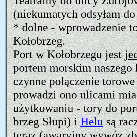
Teatralny do ulicy Zdroj
(niekumatych odsyłam do 
* dolne - wprowadzenie to
Kołobrzeg.
Port w Kołobrzegu jest
je
portem morskim naszego k
czynne połączenie torowe 
prowadzi ono ulicami mias
użytkowaniu - tory do po
brzeg Słupi) i
Helu
są rac
teraz (awaryjny wywóz zb