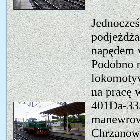
Jednocześ
podjeżdża
napędem 
Podobno n
lokomotyw
na pracę 
401Da-335
manewrow
Chrzanowi