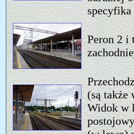
specyfika 
Peron 2 i 
zachodnie
Przechod
(są także
Widok w k
postojowy