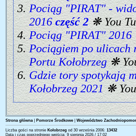
Pociąg "PIRAT" - wido
2016
część 2
❋ You Tu
Pociąg "PIRAT" 2016
Pociągiem po ulicach
Portu Kołobrzeg
❋ Yo
Gdzie tory spotykają 
Kołobrzeg 2021
❋ You
Strona główna
|
Pomorze Środkowe
|
Województwo Zachodniopomor
Liczba gości na stronie
Kołobrzeg
od 30 września 2006:
13432
Data i czas poprzedniego wejścia: 9 sierpnia 2026 / 17:02