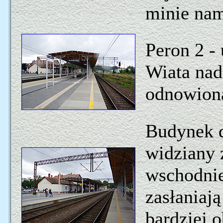
minie nam
Peron 2 - 
Wiata nad
odnowion
Budynek 
widziany 
wschodnie
zasłaniają
bardziej o