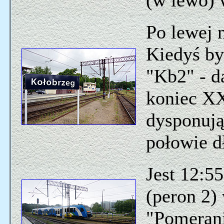
(w lewo)
Po lewej 
Kiedyś b
"Kb2" - d
koniec XX
dysponują
połowie d
Jest 12:55
(peron 2)
"Pomeran