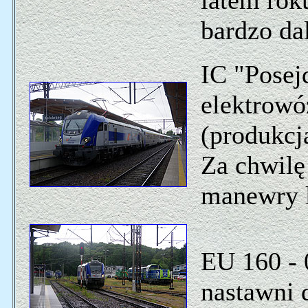
latem rok
bardzo da
IC "Posej
elektrowó
(produkc
Za chwilę
manewry 
EU 160 - 
nastawni 