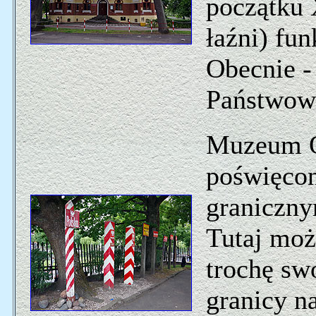
początku X
łaźni) fun
Obecnie - 
Państwowa
Muzeum Or
poświęco
graniczny
Tutaj moż
trochę sw
granicy n