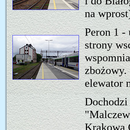
i do Biało
na wprost
Peron 1 -
strony ws
wspomnia
zbożowy. 
elewator 
Dochodzi 
"Malczews
Krakowa G