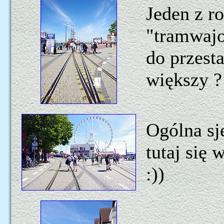
Jeden z r
"tramwajo
do przest
większy ?
Ogólna sj
tutaj się
:))