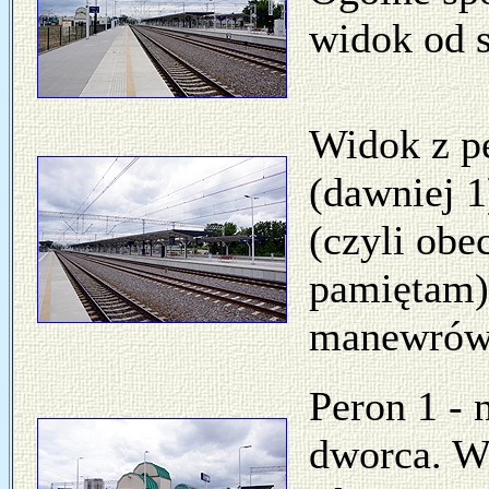
widok od s
Widok z pe
(dawniej 1
(czyli obe
pamiętam)
manewrów 
Peron 1 -
dworca. Wi