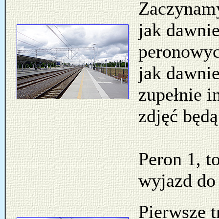
Zaczynamy
jak dawnie
peronowych
jak dawniej
zupełnie i
zdjęć będ
Peron 1, t
wyjazd d
Pierwsze 