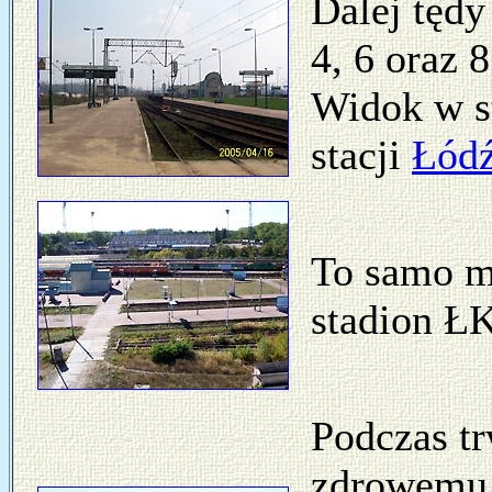
Dalej tędy 
4, 6 oraz 
Widok w st
stacji
Łódź
To samo mi
stadion Ł
Podczas tr
zdrowemu 