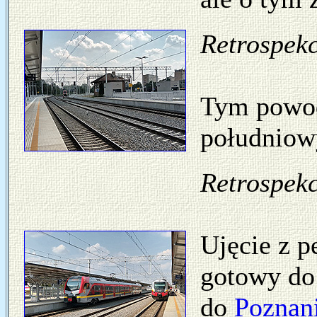
Retrospekc
Tym powod
południow
Retrospekc
Ujęcie z p
gotowy do
do
Poznan