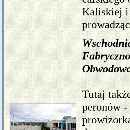
Kaliskiej
prowadzący
Wschodnia 
Fabryczno 
Obwodowa
Tutaj takż
peronów - 
prowizorka