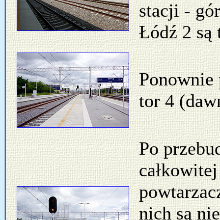
stacji - g
Łódź 2 są
Ponownie p
tor 4 (dawn
Po przebud
całkowitej
powtarzacz
nich są ni