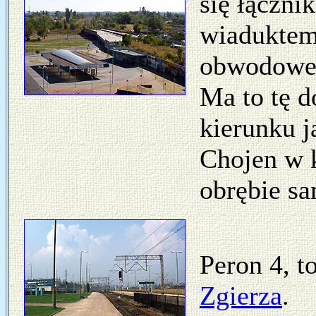
się łączni
wiaduktem
obwodowej
Ma to tę d
kierunku 
Chojen w 
obrębie sa
Peron 4, t
Zgierza
.