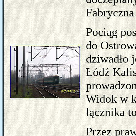
Fabryczna
Pociąg po
do Ostrowa
dziwadło j
Łódź Kali
prowadzon
Widok w ki
łącznika t
Przez praw