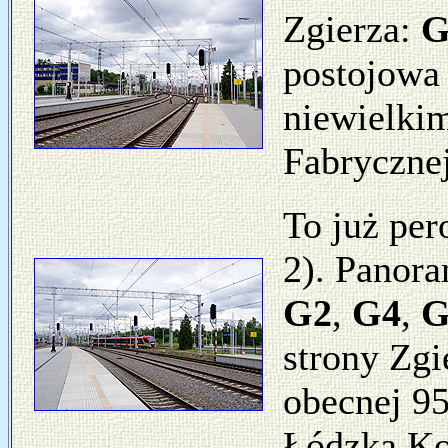
Zgierza:
G
postojowa
niewielkim
Fabrycznej
To już per
2). Panor
G2
,
G4
,
G
strony Zgi
obecnej 9
Łódzka Kol