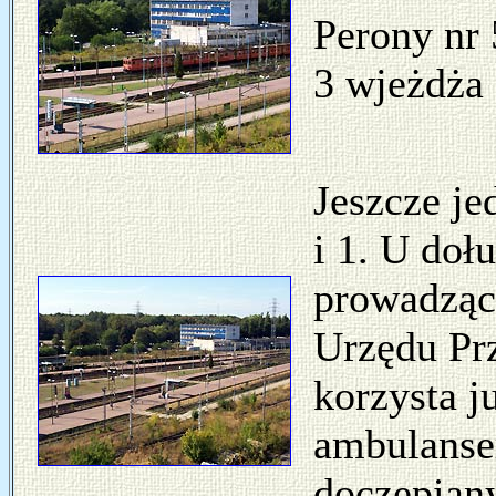
Perony nr 5
3 wjeżdża
Jeszcze j
i 1. U doł
prowadząc
Urzędu Prz
korzysta j
ambulanse
doczepiany