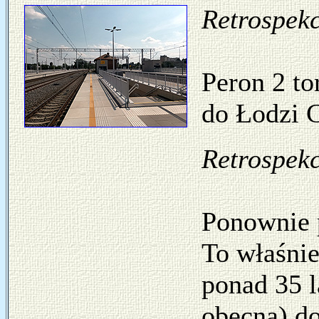
Retrospekc
Peron 2 to
do Łodzi C
Retrospekc
Ponownie p
To właśnie
ponad 35 l
obecna) d