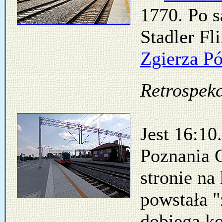
1770. Po s
Stadler F
Zgierza P
Retrospekc
Jest 16:10
Poznania 
stronie na
powstała 
dobiega k