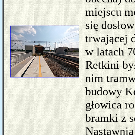
miejscu mo
się dosłow
trwającej 
w latach 
Retkini by
nim tramw
budowy Ko
głowica r
bramki z 
Nastawnia