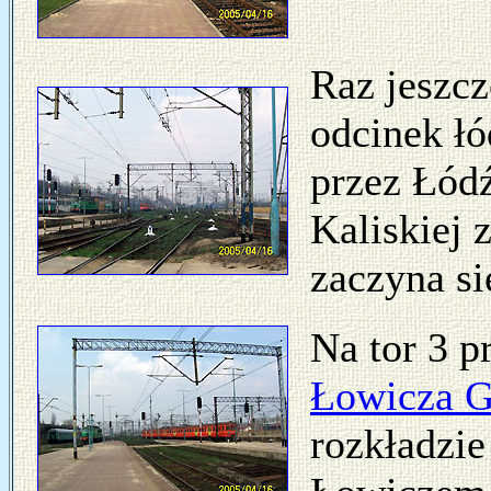
Raz jeszc
odcinek ł
przez Łódź
Kaliskiej 
zaczyna si
Na tor 3 p
Łowicza 
rozkładzie