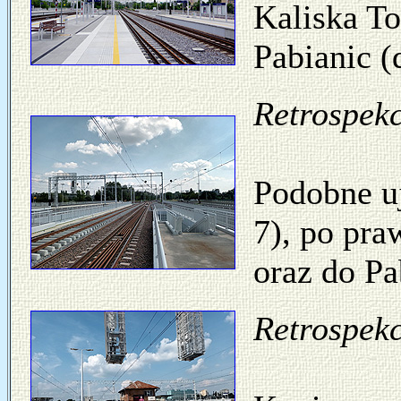
Kaliska T
Pabianic (
Retrospekc
Podobne uj
7), po pra
oraz do Pa
Retrospekc