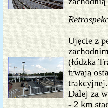
zachodnią
Retrospekc
Ujęcie z 
zachodnim
(łódzka T
trwają ost
trakcyjnej
Dalej za 
- 2 km st