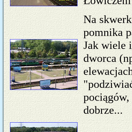
Łowiczem k
Na skwerku
pomnika pa
Jak wiele
dworca (np
elewacjac
"podziwiać
pociągów, 
dobrze...