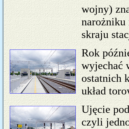
wojny) zn
narożniku 
skraju stac
Rok późni
wyjechać 
ostatnich k
układ tor
Ujęcie pod
czyli jedn