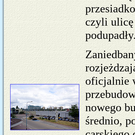
przesiadk
czyli ulic
podupadły
Zaniedban
rozjeżdzaj
oficjalnie
przebudowa
nowego bu
średnio, p
carskiego