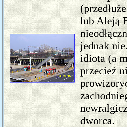
(przedłuże
lub Aleją 
nieodłączn
jednak nie
idiota (a 
przecież n
prowizoryc
zachodnieg
newralgic
dworca.