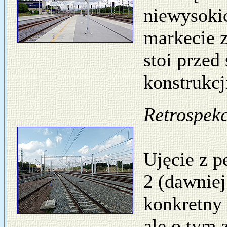
niewysoki
markecie z
stoi prze
konstrukcj
Retrospekc
Ujęcie z p
2 (dawniej
konkretny
ale o tym 