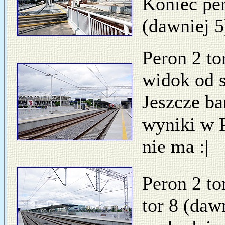
Koniec per
(dawniej 5
Peron 2 to
widok od s
Jeszcze ba
wyniki w 
nie ma :|
Peron 2 to
tor 8 (daw