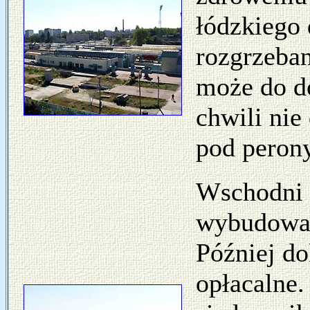
łódzkiego 
rozgrzeban
może do d
chwili nie
pod perony
Wschodni 
wybudowan
Później do
opłacalne