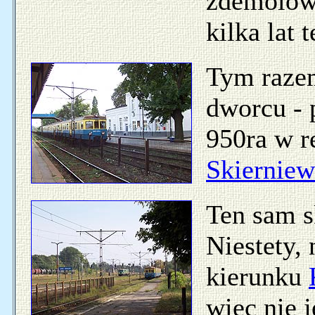
zdemolow
kilka lat 
Tym razem
dworcu - 
950ra w r
Skierniew
Ten sam s
Niestety,
kierunku
więc nie j