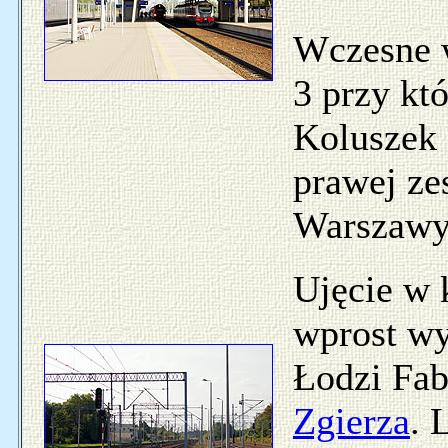
Wczesne 
3 przy kt
Koluszek 
prawej ze
Warszawy
Ujęcie w 
wprost w
Łodzi Fab
Zgierza
. 