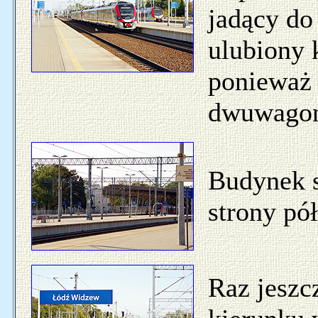
jadący do
ulubiony 
ponieważ 
dwuwagon
Budynek s
strony pó
Raz jeszc