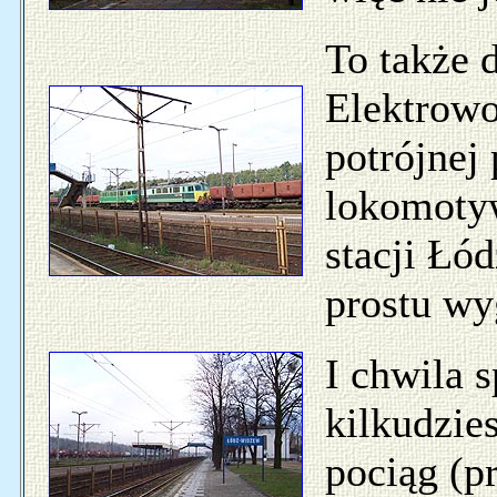
To także d
Elektrowo
potrójnej 
lokomot
stacji Łód
prostu wyg
I chwila 
kilkudzie
pociąg (p