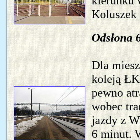
kierunku
Koluszek 
Odsłona 6
Dla mies
koleją ŁK
pewno atr
wobec tra
jazdy z W
6 minut. W