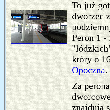
To już go
dworzec z
podziemn
Peron 1 - 
"łódzkich
który o 1
Opoczna
.
Za perona
dworcowej
znajdują 