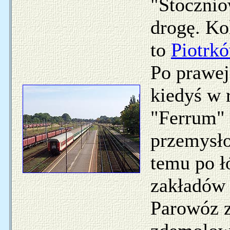
"Stocznio
drogę. Ko
to
Piotrk
Po prawej 
kiedyś w 
"Ferrum" 
przemysło
temu po ł
zakładów 
Parowóz z