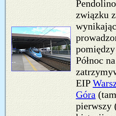
Pendolino
związku 
wynikając
prowadzo
pomiędzy
Północ na
zatrzymyw
EIP
Wars
Góra
(tam
pierwszy (