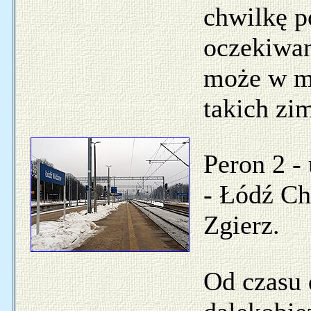
chwilkę p
oczekiwani
może w mi
takich zi
Peron 2 -
- Łódź Ch
Zgierz.
Od czasu 