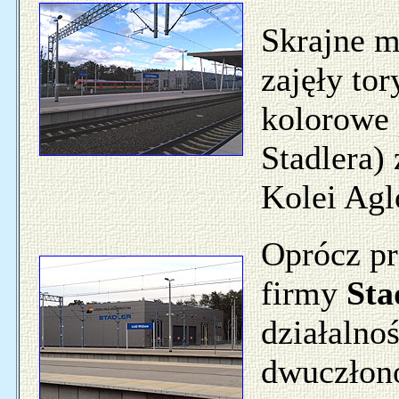
Skrajne m
zajęły to
kolorowe 
Stadlera)
Kolei Agl
Oprócz p
firmy
Sta
działalno
dwuczłono