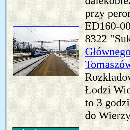
dalekobież
przy pero
ED160-002
8322 "Suk
Główneg
Tomaszów
Rozkładow
Łodzi Wi
to 3 godzi
do Wierzy