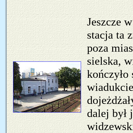
Jeszcze w
stacja ta 
poza mia
sielska, 
kończyło 
wiadukcie
dojeżdżały
dalej był 
widzewski