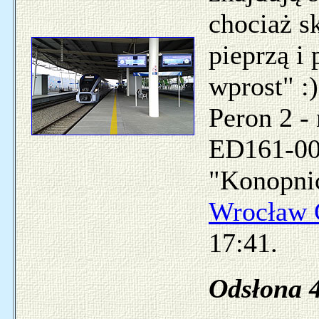
chociaż s
pieprzą i 
wprost" :)
Peron 2 -
ED161-007
"Konopnic
Wrocław 
17:41.
Odsłona 4