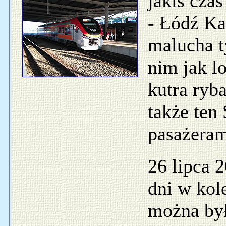
jakiś cza
- Łódź Ka
malucha t
nim jak l
kutra ryb
także ten
pasażeram
26 lipca 
dni w kol
można był