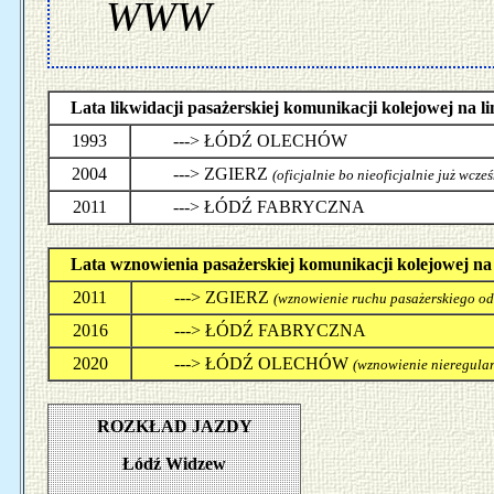
WWW
Lata likwidacji pasażerskiej komunikacji kolejowej n
1993
---> ŁÓDŹ OLECHÓW
2004
---> ZGIERZ
(oficjalnie bo nieoficjalnie już wcześn
2011
---> ŁÓDŹ FABRYCZNA
Lata wznowienia pasażerskiej komunikacji kolejowej 
2011
---> ZGIERZ
(wznowienie ruchu pasażerskiego o
2016
---> ŁÓDŹ FABRYCZNA
2020
---> ŁÓDŹ OLECHÓW
(wznowienie nieregula
ROZKŁAD JAZDY
Łódź Widzew