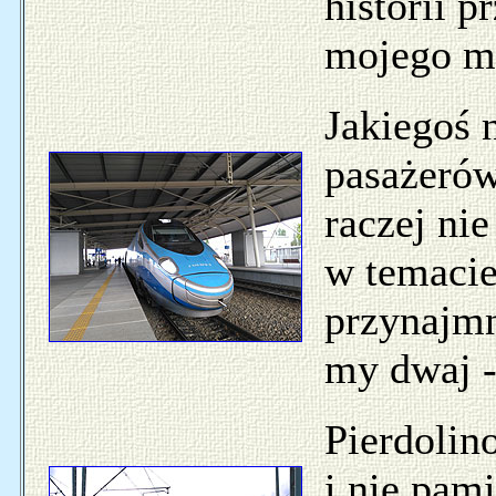
historii 
mojego mi
Jakiegoś 
pasażerów
raczej nie
w temacie
przynajmn
my dwaj - 
Pierdolin
i nie pam