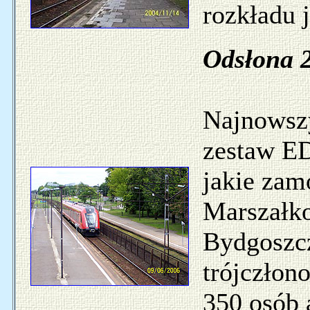
rozkładu j
Odsłona 2
Najnowszy
zestaw ED
jakie zam
Marszałk
Bydgoszcz
trójczło
350 osób 