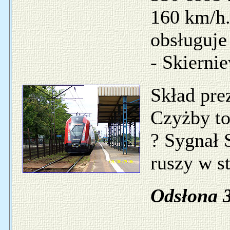
160 km/h.
obsługuje
- Skierni
Skład pre
Czyżby to
? Sygnał 
ruszy w s
Odsłona 3