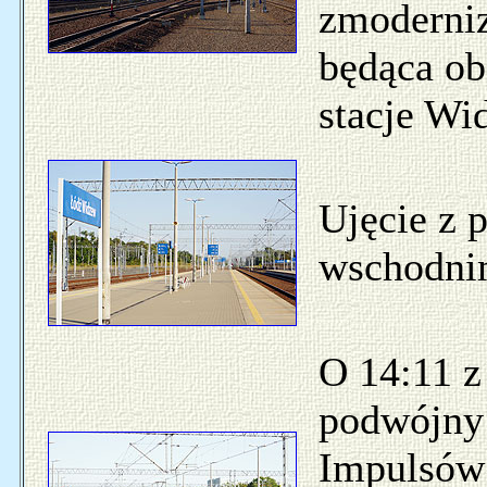
zmoderni
będąca o
stacje Wi
Ujęcie z 
wschodni
O 14:11 z
podwójny
Impulsów