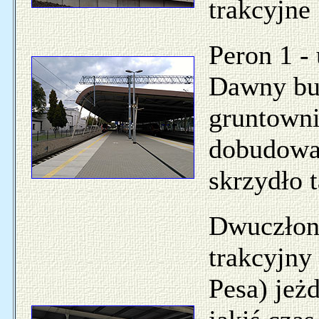
trakcyjne
Peron 1 -
Dawny bud
gruntown
dobudowa
skrzydło t
Dwuczłon
trakcyjny
Pesa) jeż