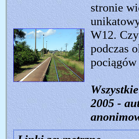
stronie w
unikatowy
W12. Czyż
podczas o
pociągów 
Wszystkie
2005 - aut
anonimow