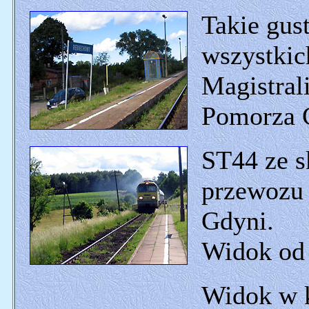
Takie gus
wszystkic
Magistral
Pomorza 
ST44 ze 
przewozu 
Gdyni.
Widok od
Widok w k