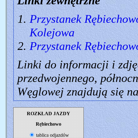
Linki zewnętrzne
Przystanek Rębiechow
Kolejowa
Przystanek Rębiechow
Linki do informacji i zdj
przedwojennego, północn
Węglowej znajdują się na
ROZKŁAD JAZDY
Rębiechowo
tablica odjazdów