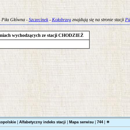
 - Piła Główna -
Szczecinek
-
Kołobrzeg
znajdują się na stronie stacji
Pi
a liniach wychodzących ze stacji CHODZIEŻ
opolskie
|
Alfabetyczny indeks stacji
|
Mapa serwisu
|
744
|
☀