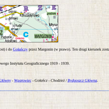
st) i do
Gołańczy
przez Margonin (w prawo). Ten drugi kierunek zost
ego Instytutu Geograficznego 1919 - 1939.
Główny
-
Wągrowiec
- Gołańcz - Chodzież /
Bydgoszcz Główna
.