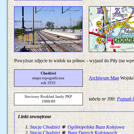
Powyższe zdjęcie to widok na północ - wyjazd do Piły (na wpro
Chodzież
Archiwum Map
Wojskow
mapa topograficzna
rok 1935
Sieciowy Rozkład Jazdy PKP
tabela nr 390:
Poznań 
1988/89
Linki zewnętrzne
Stacja Chodzież
❋
Ogólnopolska Baza Kolejowa
Stacja Chodzież
❋
Baza Danych Kolejowych