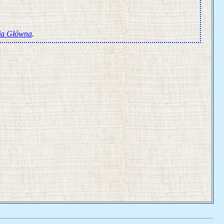
ła Główna
.