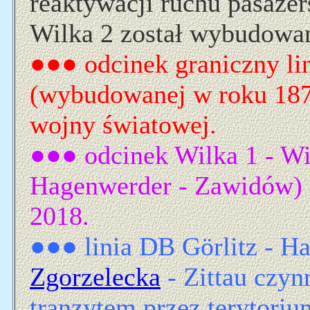
reaktywacji ruchu pasażer
Wilka 2 został wybudowa
●●● odcinek graniczny li
(wybudowanej w roku 187
wojny światowej.
●●● odcinek Wilka 1 - Wil
Hagenwerder - Zawidów) 
2018.
●●● linia DB Görlitz - H
Zgorzelecka
- Zittau czyn
tranzytem przez terytoriu