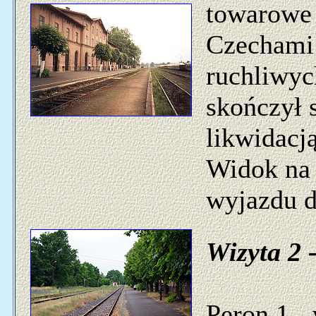
towarowe 
Czechami 
ruchliwyc
skończył 
likwidacj
Widok na 
wyjazdu 
Wizyta 2 -
Peron 1 -