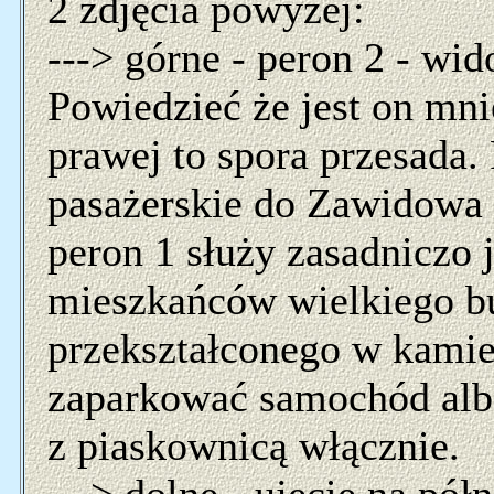
2 zdjęcia powyżej:
---> górne - peron 2 - wi
Powiedzieć że jest on mn
prawej to spora przesada. 
pasażerskie do Zawidowa 
peron 1 służy zasadniczo
mieszkańców wielkiego b
przekształconego w kamie
zaparkować samochód albo
z piaskownicą włącznie.