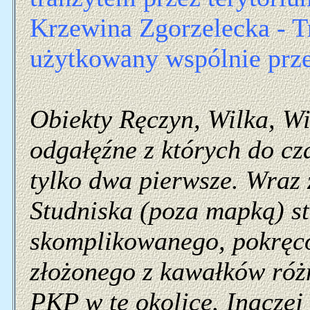
Krzewina Zgorzelecka - Tr
użytkowany wspólnie przez
Obiekty Ręczyn, Wilka, Wi
odgałęźne z których do cz
tylko dwa pierwsze. Wraz
Studniska (poza mapką) s
skomplikowanego, pokręco
złożonego z kawałków różn
PKP w te okolice. Inaczej 