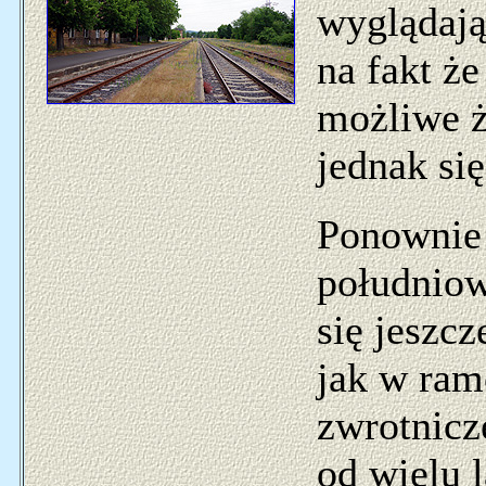
wyglądają
na fakt że
możliwe ż
jednak si
Ponownie 
południo
się jeszcz
jak w ram
zwrotnicz
od wielu l