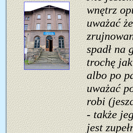
wnętrz op
uważać że
zrujnowan
spadł na g
trochę ja
albo po p
uważać po
robi (jesz
- także je
jest zupeł