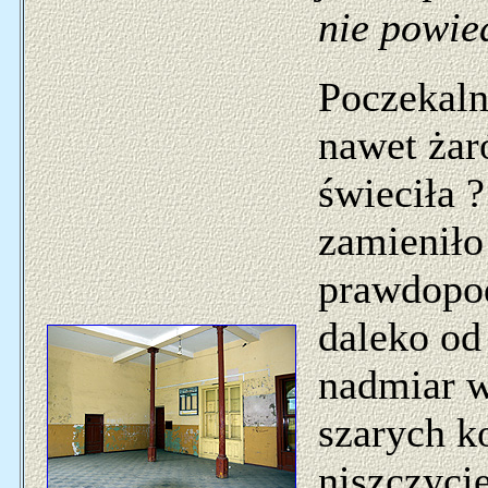
nie powie
Poczekalni
nawet żar
świeciła 
zamieniło
prawdopod
daleko od
nadmiar w
szarych ko
niszczyci