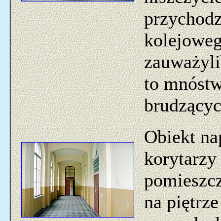
przychodz
kolejoweg
zauważyli
to mnóstw
brudzącyc
Obiekt na
korytarzy
pomieszcz
na piętrze