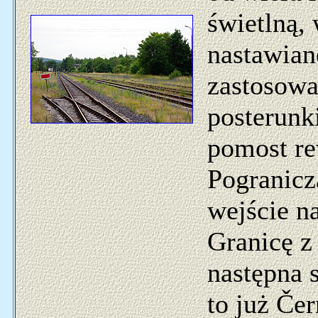
świetlną,
nastawiane
zastosowa
posterunk
pomost r
Pogranicz
wejście n
Granicę z
następna s
to już Če