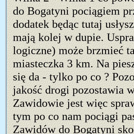
do Bogatyni pociągiem prz
dodatek będąc tutaj usły
mają kolej w dupie. Uspr
logiczne) może brzmieć ta
miasteczka 3 km. Na pieszo
się da - tylko po co ? Poz
jakość drogi pozostawia w
Zawidowie jest więc spraw
tym po co nam pociągi pas
Zawidów do Bogatyni sko