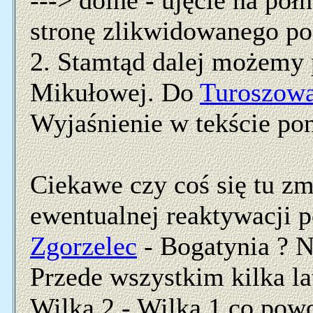
---> dolne - ujęcie na pó
stronę zlikwidowanego po
2. Stamtąd dalej możemy 
Mikułowej. Do
Turoszow
Wyjaśnienie w tekście pon
Ciekawe czy coś się tu zm
ewentualnej reaktywacji p
Zgorzelec
- Bogatynia ? N
Przede wszystkim kilka l
Wilka 2 - Wilka 1 co pow