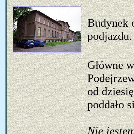
Budynek d
podjazdu.
Główne we
Podejrzew
od dziesi
poddało s
Nie jeste