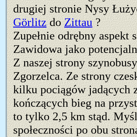
drugiej stronie Nysy Łuży
Görlitz
do
Zittau
?
Zupełnie odrębny aspekt 
Zawidowa jako potencjal
Z naszej strony szynobus
Zgorzelca. Ze strony czesk
kilku pociągów jadących 
kończących bieg na przys
to tylko 2,5 km stąd. Myś
społeczności po obu stron