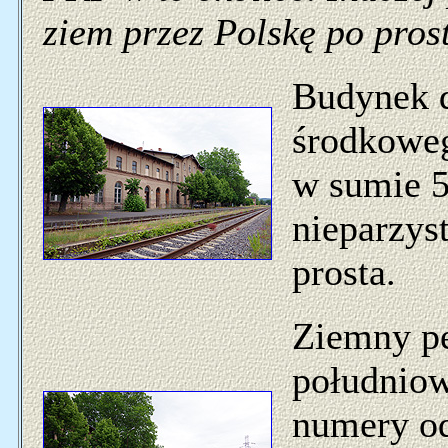
ziem przez Polskę po prost
Budynek d
środkowego
w sumie 5
nieparzys
prosta.
Ziemny pe
południow
numery od