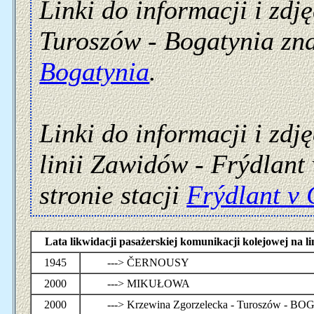
Linki do informacji i zdj
Turoszów - Bogatynia znaj
Bogatynia
.
Linki do informacji i zdj
linii Zawidów - Frýdlant
stronie stacji
Frýdlant v
Lata likwidacji pasażerskiej komunikacji kolejowej na
1945
---> ČERNOUSY
2000
---> MIKUŁOWA
2000
---> Krzewina Zgorzelecka - Turoszów - 