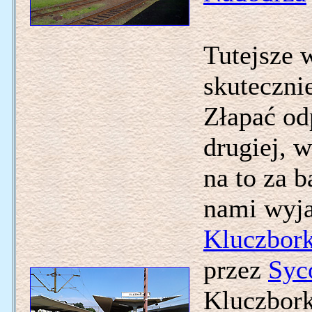
Tutejsze 
skutecznie
Złapać od
drugiej, 
na to za b
nami wyja
Kluczbor
przez
Syc
Kluczbork