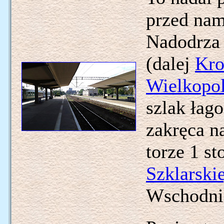
przed nam
Nadodrza
(dalej
Kro
Wielkopol
szlak łag
zakręca na
torze 1 s
Szklarski
Wschodni