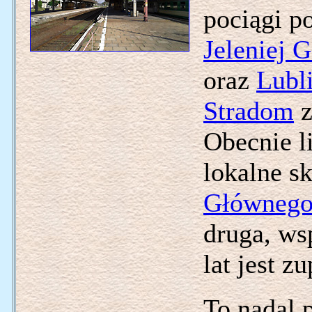
pociągi p
Jeleniej 
oraz
Lubl
Stradom
z
Obecnie l
lokalne s
Główneg
druga, ws
lat jest z
To nadal 