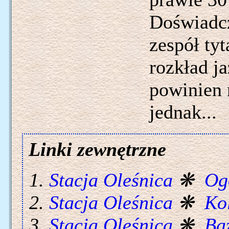
Doświadcz
zespół ty
rozkład j
powinien 
jednak...
Linki zewnętrzne
Stacja Oleśnica
❋
Og
Stacja Oleśnica
❋
Ko
Stacja Oleśnica
❋
Ba