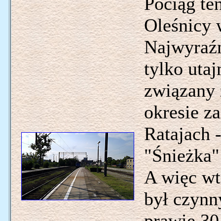
Pociąg te
Oleśnicy 
Najwyraźn
tylko utaj
związany 
okresie z
Ratajach -
"Śnieżka"
A więc wt
był czynn
prawie 30