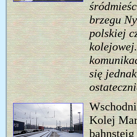
śródmieśc
brzegu Nys
polskiej c
kolejowej
komunikac
się jednak
ostateczn
Wschodnia
Kolej Mar
bahnsteig