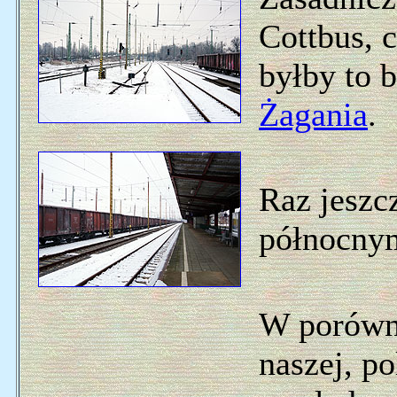
Cottbus, 
byłby to 
Żagania
.
Raz jeszc
północny
W porówna
naszej, po