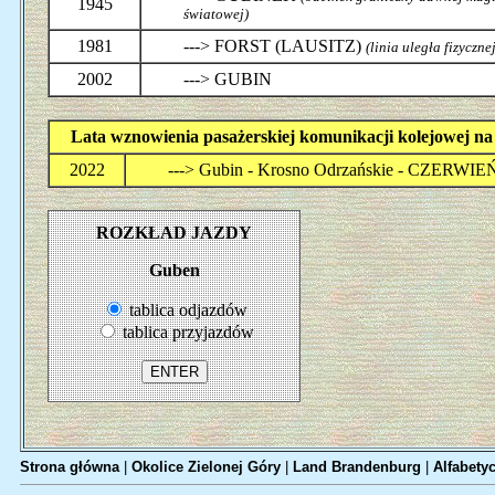
1945
światowej)
1981
---> FORST (LAUSITZ)
(linia uległa fizyczn
2002
---> GUBIN
Lata wznowienia pasażerskiej komunikacji kolejowej n
2022
---> Gubin - Krosno Odrzańskie - CZERWI
ROZKŁAD JAZDY
Guben
tablica odjazdów
tablica przyjazdów
Strona główna
|
Okolice Zielonej Góry
|
Land Brandenburg
|
Alfabetyc