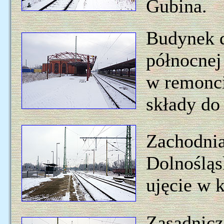
Gubina.
Budynek d
północnej
w remonci
składy do 
Zachodnia
Dolnośląs
ujęcie w 
Zasadnicz