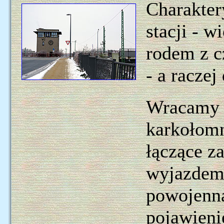
Charakter
stacji - 
rodem z c
- a raczej
Wracamy n
karkołomn
łączące za
wyjazdem 
powojenna
pojawieni