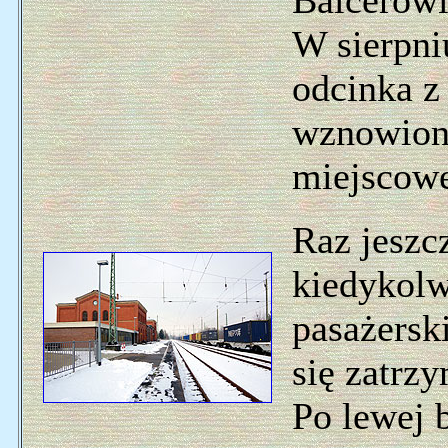
Balcerowi
W sierpni
odcinka z
wznowion
miejscowe
Raz jeszcz
kiedykolw
pasażersk
się zatrz
Po lewej 