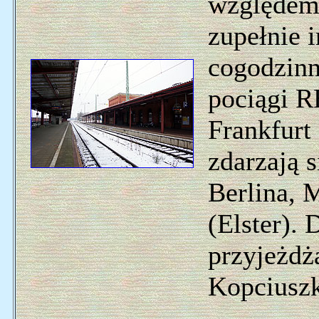
względem 
zupełnie 
cogodzinn
pociągi R
Frankfurt 
zdarzają s
Berlina, 
(Elster). 
przyjeżdż
Kopciusz