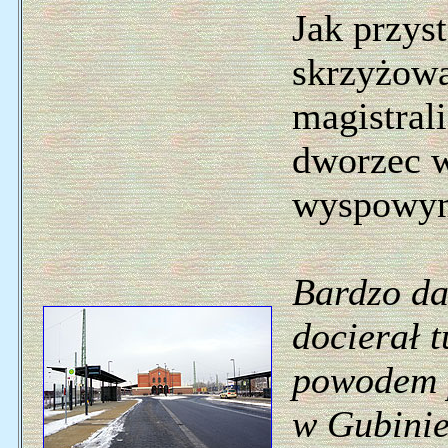
Jak przyst
skrzyżowa
magistral
dworzec 
wyspowy
Bardzo da
docierał 
powodem p
w Gubinie