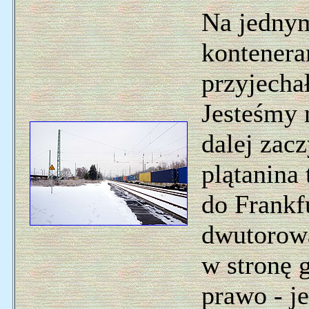
Na jednym
kontenera
przyjecha
Jesteśmy 
dalej zac
plątanina
do Frankf
dwutorowa
w stronę 
prawo - j