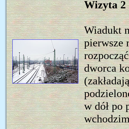
Wizyta 2 
Wiadukt n
pierwsze 
rozpocząć
dworca k
(zakładają
podzielon
w dół po 
wchodzim