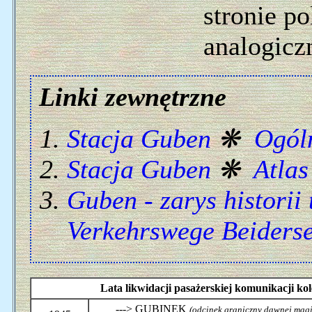
stronie p
analogicz
Linki zewnętrzne
Stacja Guben
❋
Ogól
Stacja Guben
❋
Atlas
Guben - zarys historii
Verkehrswege Beiderse
Lata likwidacji pasażerskiej komunikacji k
---> GUBINEK
(odcinek graniczny dawnej magis