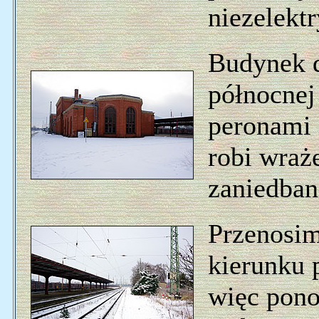
niezelekt
Budynek d
północnej
peronami 
robi wraż
zaniedban
Przenosim
kierunku 
więc pono