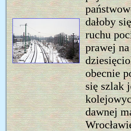
państwowe
dałoby si
ruchu poc
prawej na
dziesięci
obecnie p
się szlak 
kolejowyc
dawnej mag
Wrocławie