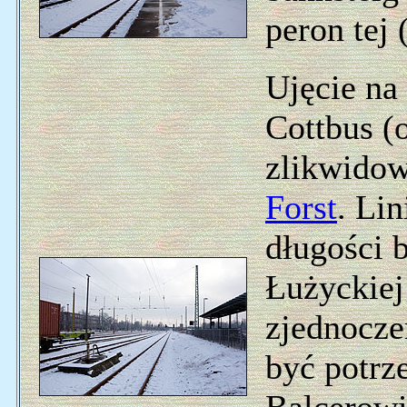
peron tej
Ujęcie na
Cottbus (
zlikwidow
Forst
. Lin
długości 
Łużyckiej
zjednocze
być potrz