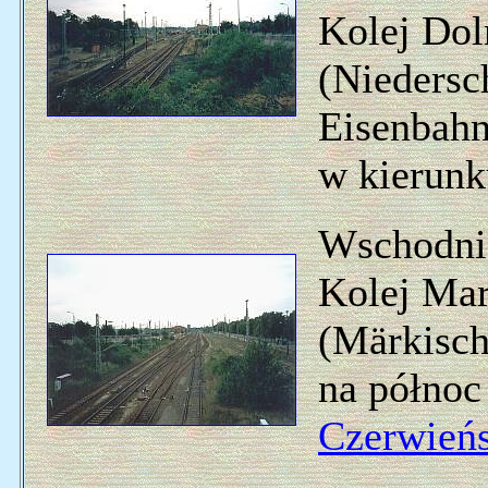
Kolej Dol
(Niedersc
Eisenbahn
w kierun
Wschodnia
Kolej Mar
(Märkisch
na północ
Czerwień