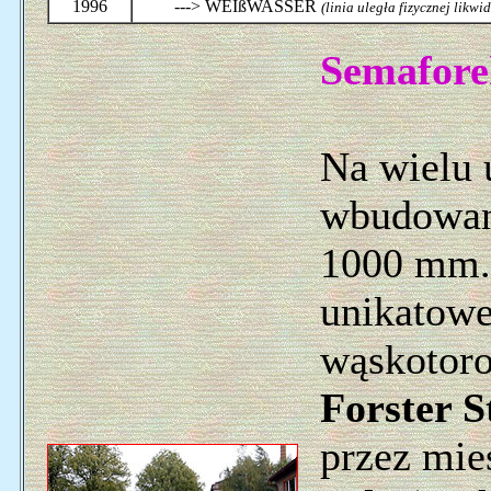
1996
---> WEIßWASSER
(linia uległa fizycznej likwi
Semafore
Na wielu 
wbudowane
1000 mm. 
unikatowe
wąskotoro
Forster S
przez mi