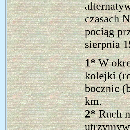
alternaty
czasach N
pociąg pr
sierpnia 
1*
W okre
kolejki (r
bocznic (
km.
2*
Ruch na
utrzymyw