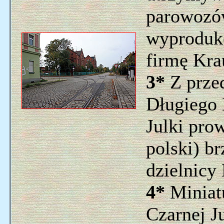
parowozó
wyproduko
firmę Kra
3*
Z przed
Długiego 
Julki pro
polski) b
dzielnicy
4*
Miniatu
Czarnej J