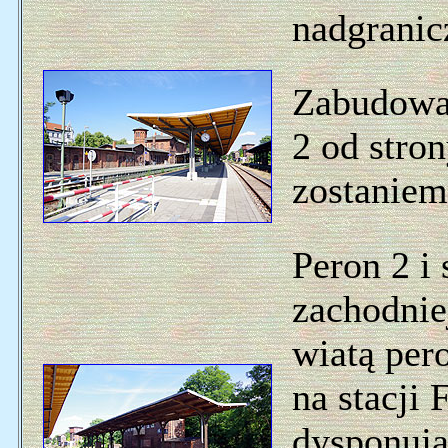
nadgranic
Zabudowan
2 od stro
zostaniem
Peron 2 i 
zachodniej
wiatą per
na stacji 
dysponują