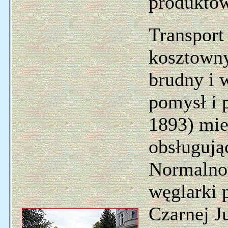
produktów
Transport
kosztowny
brudny i 
pomysł i p
1893) mie
obsługują
Normalno
węglarki 
Czarnej J