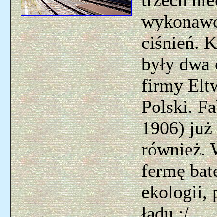
trzech ni
wykonawcz
ciśnień. 
były dwa 
firmy Eltw
Polski. Fa
1906) już
również.
fermę bat
ekologii, 
ładu :/