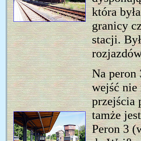
która był
granicy c
stacji. By
rozjazdów
Na peron 3
wejść nie
przejścia
tamże jes
Peron 3 (