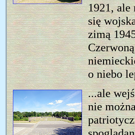
1921, ale 
się wojsk
zimą 1945
Czerwoną.
niemiecki
o niebo le
...ale wej
nie można
patriotyc
spoglądan