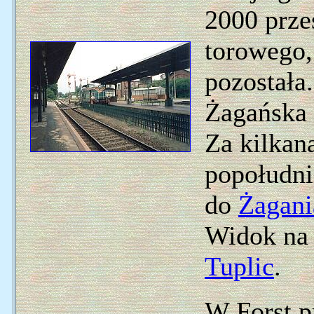
2000 prze
torowego,
pozostała.
Żagańska
Za kilkan
popołudn
do
Żagani
Widok na 
Tuplic
.
W Forst p