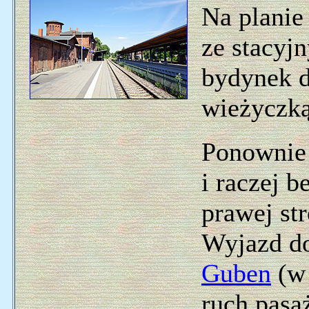
Na planie
ze stacyj
bydynek d
wieżyczką
Ponownie 
i raczej 
prawej str
Wyjazd do
Guben
(w 
ruch pasa