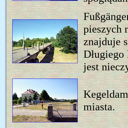
Fußgänger
pieszych 
znajduje 
Długiego 
jest niecz
Kegeldam
miasta.