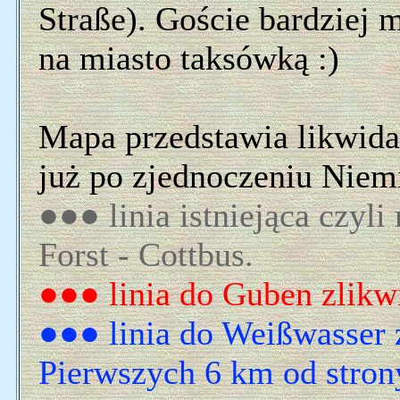
Straße). Goście bardziej 
na miasto taksówką :)
Mapa przedstawia likwida
już po zjednoczeniu Niem
●●● linia istniejąca czyli
Forst - Cottbus.
●●● linia do Guben zlik
●●● linia do Weißwasser 
Pierwszych 6 km od strony