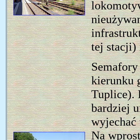
lokomotyw
nieużywan
infrastru
tej stacji
Semafory
kierunku 
Tuplice).
bardziej 
wyjechać 
Na wprost