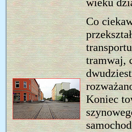
wieku dzia
Co ciekaw
przekszta
transportu
tramwaj, 
dwudzies
rozważano
Koniec to
szynowego
samochodó