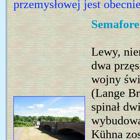
przemysłowej jest obecni
Semafore
Lewy, nie
dwa przęs
wojny świ
(Lange Br
spinał dw
wybudowa
Kühna zos