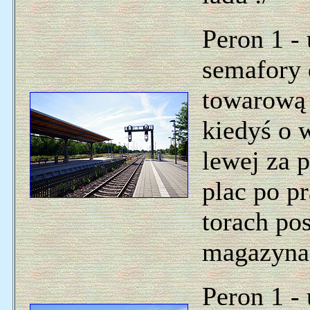
Peron 1 -
semafory
towarową 
kiedyś o 
lewej za 
plac po p
torach po
magazyna
Peron 1 - 