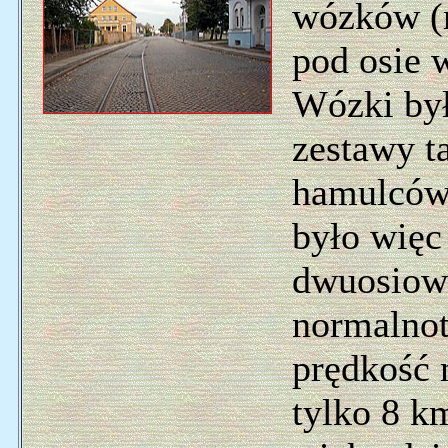
wózków (
pod osie
Wózki był
zestawy ta
hamulców
było więc
dwuosiow
normalno
prędkość 
tylko 8 k