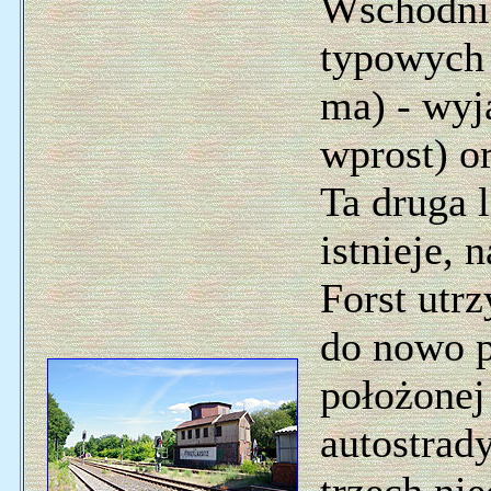
Wschodnia
typowych 
ma) - wyj
wprost) o
Ta druga l
istnieje,
Forst utr
do nowo p
położonej
autostrad