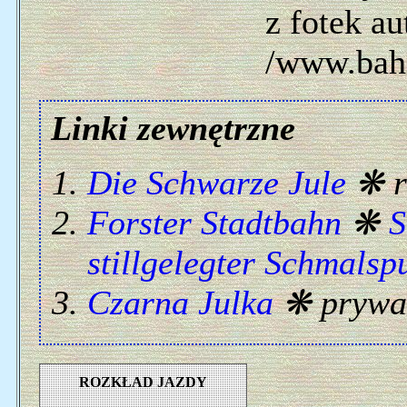
z fotek a
/www.bahn
Linki zewnętrzne
Die Schwarze Jule
❋ r
Forster Stadtbahn
❋
S
stillgelegter Schmals
Czarna Julka
❋ prywa
ROZKŁAD JAZDY