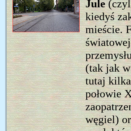
Jule
(czyl
kiedyś za
mieście. 
światowe
przemysłu
(tak jak 
tutaj kilk
połowie X
zaopatrze
węgiel) 