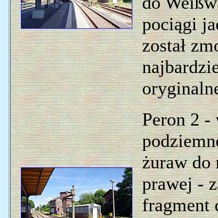
do Weißwa
pociągi j
został zm
najbardzie
oryginaln
Peron 2 - 
podziemn
żuraw do 
prawej - 
fragment 