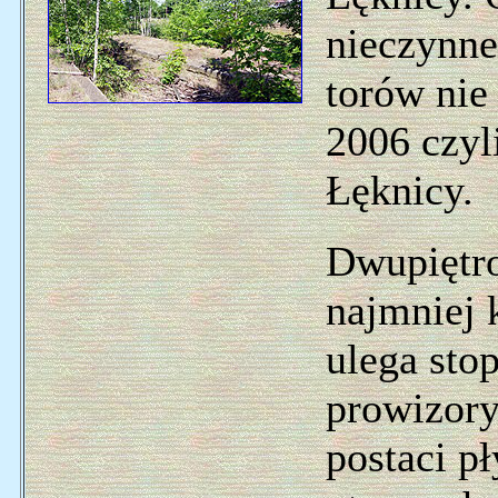
nieczynne
torów nie
2006 czyli
Łęknicy.
Dwupiętro
najmniej 
ulega sto
prowizory
postaci p