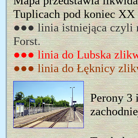
Mapa przedstawia likwida
Tuplicach pod koniec XX
●●● linia istniejąca czyli
Forst.
●●● linia do Lubska zlik
●●● linia do Łęknicy zli
Perony 3 
zachodnie