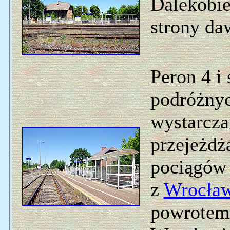
Dalekobie
strony da
Peron 4 i
podróżnyc
wystarcza
przejeżdż
pociągó
z
Wrocła
powrotem.