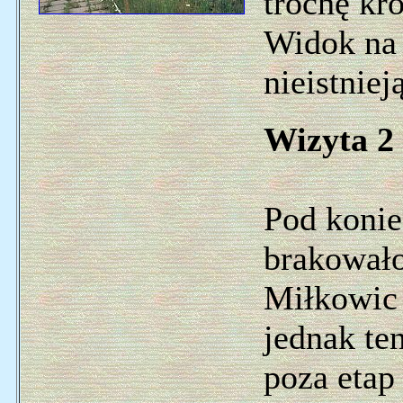
trochę kró
Widok na 
nieistnie
Wizyta 2 
Pod konie
brakowało 
Miłkowic 
jednak te
poza etap 