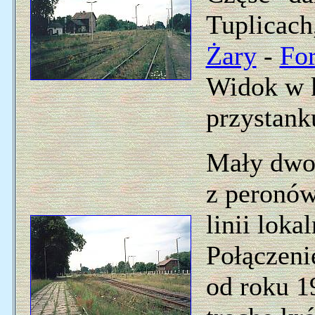
Tuplicach,
Żary
-
For
Widok w k
przystan
Mały dwor
z peronów
linii loka
Połączeni
od roku 1