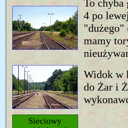
To chyba 
4 po lewe
"dużego" 
mamy tory
nieużywa
Widok w 
do Żar i 
wykonawc
Sieciowy