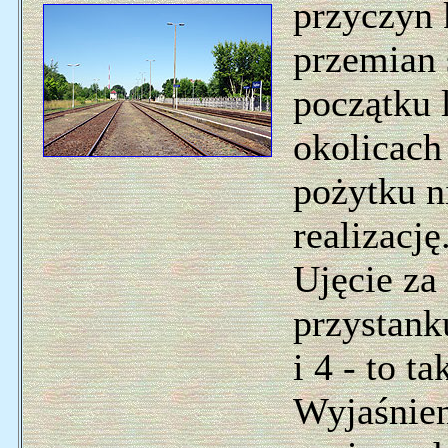
przyczyn 
przemian 
początku 
okolicach
pożytku n
realizacj
Ujęcie za
przystank
i 4 - to t
Wyjaśnien