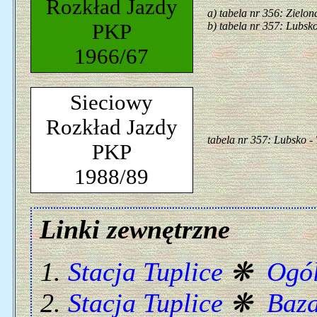
Rozkład Jazdy
a) tabela nr 356: Zielo
PKP
b) tabela nr 357: Lubsk
1966/67
Sieciowy
Rozkład Jazdy
tabela nr 357: Lubsko - 
PKP
1988/89
Linki zewnętrzne
Stacja Tuplice
❋
Ogól
Stacja Tuplice
❋
Baz