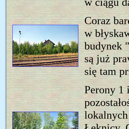
w ciągu da
Coraz bar
w błyska
budynek "
są już pr
się tam p
Perony 1 
pozostałoś
lokalnych
Łęknicy. 