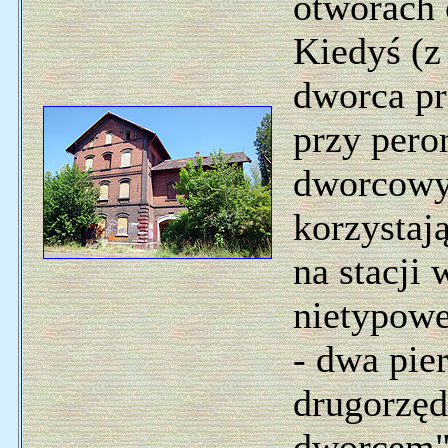
otworach 
Kiedyś (z
dworca pr
przy peron
dworcowy
korzystaj
na stacji
nietypowe
- dwa pier
drugorzę
dworcem"