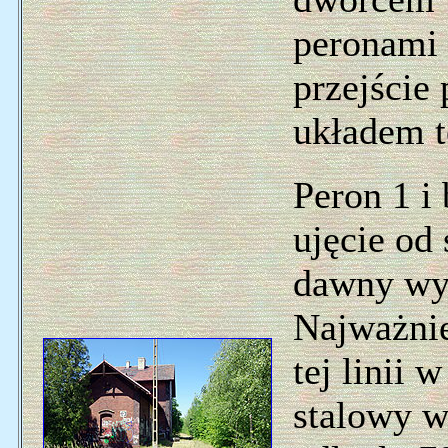
peronami 
przejście
układem t
Peron 1 i
ujęcie od
dawny wy
Najważnie
tej linii 
stalowy w