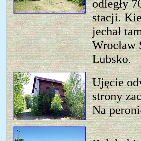
odległy 7
stacji. Ki
jechał tam
Wrocław 
Lubsko.
Ujęcie od
strony za
Na peronie