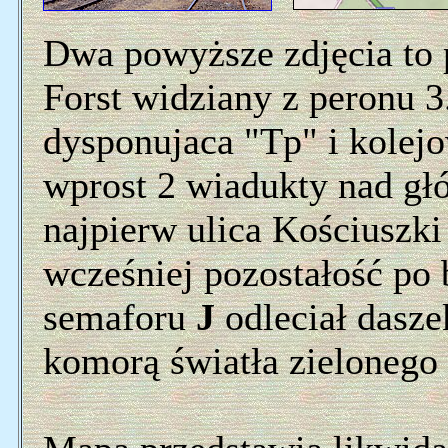
Dwa powyższe zdjęcia to 
Forst widziany z peronu 3
dysponujaca "Tp" i kolejo
wprost 2 wiadukty nad g
najpierw ulica Kościuszk
wcześniej pozostałość po 
semaforu
J
odleciał dasze
komorą światła zielonego 