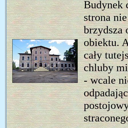
Budynek d
strona nie
brzydsza 
obiektu. 
cały tute
chluby mi
- wcale n
odpadając
postojowy.
straconeg