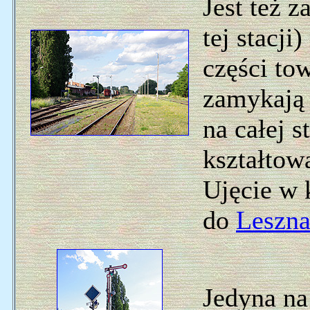
Jest też 
tej stacj
części to
zamykają
na całej 
kształtową
Ujęcie w 
do
Leszn
Jedyna na