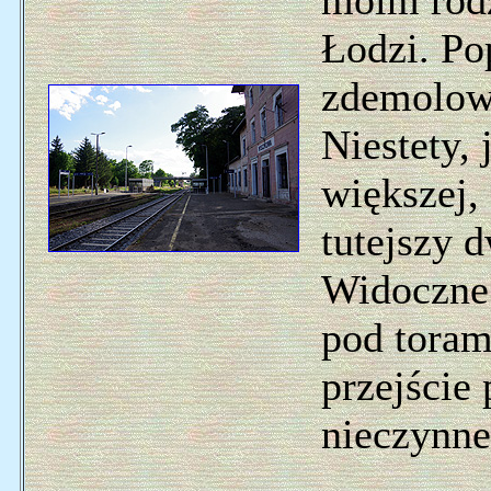
moim rodz
Łodzi. Po
zdemolowa
Niestety, 
większej, 
tutejszy 
Widoczne 
pod toram
przejście
nieczynne