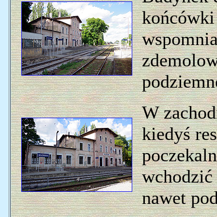
końcówki 
wspomnian
zdemolow
podziemne
W zachod
kiedyś res
poczekalni
wchodzić 
nawet pod