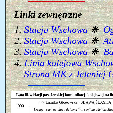
Linki zewnętrzne
Stacja Wschowa
❋
Og
Stacja Wschowa
❋
At
Stacja Wschowa
❋
Ba
Linia kolejowa Wscho
Strona MK z Jeleniej 
Lata likwidacji pasażerskiej komunikacji kolejowej n
---> Lipinka Głogowska - SŁAWA ŚLĄSKA
1990
Uwaga - ruch na ciągu dalszym linii czyli na odcinku Sł