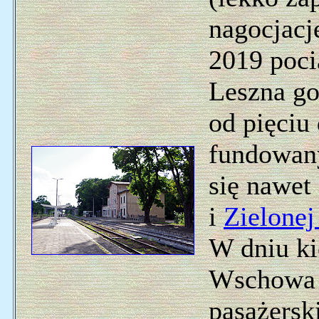
nagocjacje
2019 pocią
Leszna go
od pięciu
fundowany
się nawet 
i
Zielonej
W dniu ki
Wschowa 
pasażerski