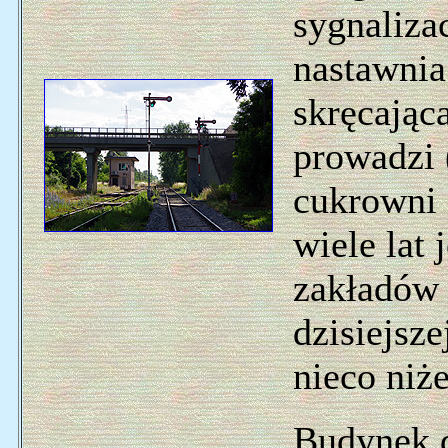
sygnalizac
nastawnia
skręcając
prowadzi 
cukrowni 
wiele lat
zakładów 
dzisiejsz
nieco niże
Budynek d