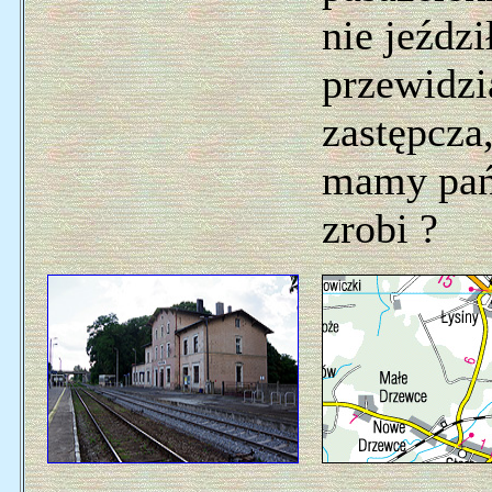
nie jeźdz
przewidz
zastępcza,
mamy pańs
zrobi ?