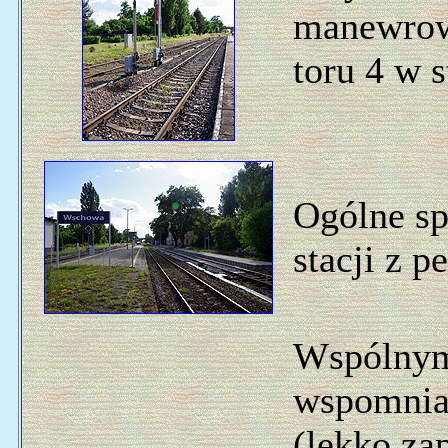
manewrow
toru 4 w 
Ogólne sp
stacji z p
Wspólnym
wspomnia
(lekko za