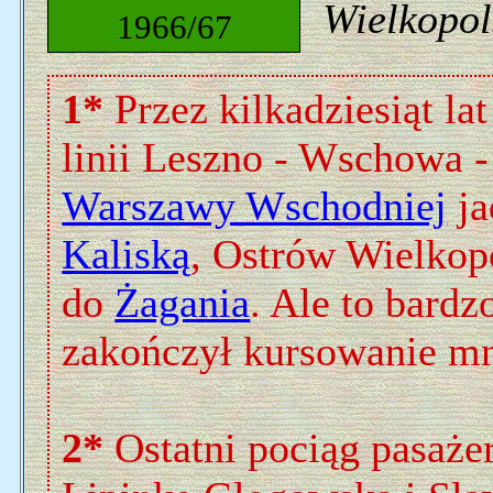
Wielkopol
1966/67
1*
Przez kilkadziesiąt l
linii Leszno - Wschowa 
Warszawy Wschodniej
ja
Kaliską
, Ostrów Wielkop
do
Żagania
. Ale to bardz
zakończył kursowanie mn
2*
Ostatni pociąg pasaże