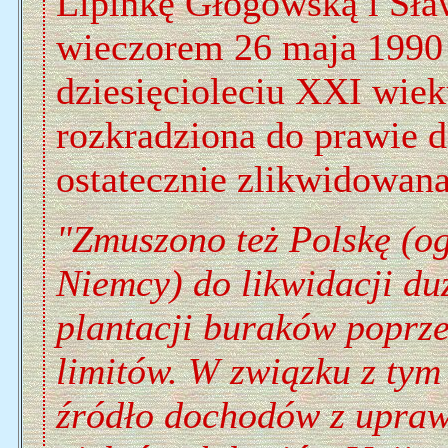
Lipinkę Głogowską i Sław
wieczorem 26 maja 1990
dziesięcioleciu XXI wieku
rozkradziona do prawie d
ostatecznie zlikwidowana
"Zmuszono też Polskę (o
Niemcy) do likwidacji du
plantacji buraków poprze
limitów. W związku z tym 
źródło dochodów z upra