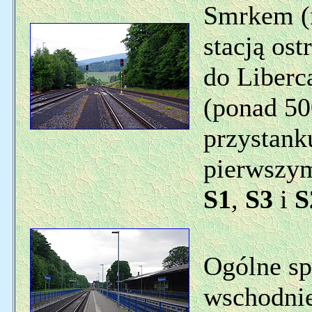
Smrkem (n
stacją os
do Liberc
(ponad 50
przystank
pierwszy
S1
,
S3
i
S
Ogólne sp
wschodniej