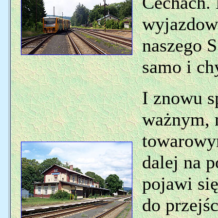
Čechach.
wyjazdow
naszego S
samo i ch
I znowu s
ważnym, 
towarowy
dalej na 
pojawi si
do przejś