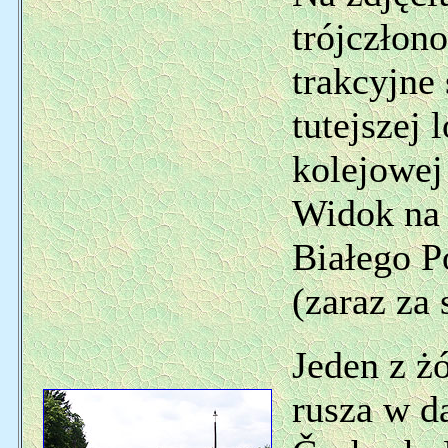
trójczłon
trakcyjne
tutejszej 
kolejowej
Widok na 
Białego P
(zaraz za 
Jeden z ż
rusza w d