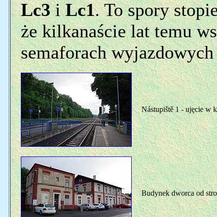
Lc3
i
Lc1
. To spory stop
że kilkanaście lat temu w
semaforach wyjazdowych 
Nástupiště 1 - ujęcie w 
Budynek dworca od stron