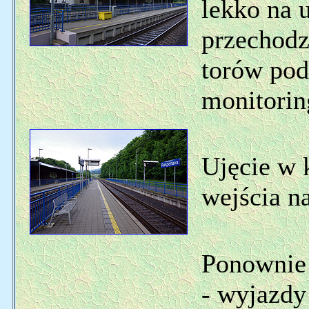
lekko na u
przechodz
torów po
monitorin
Ujęcie w 
wejścia n
Ponownie 
- wyjazdy