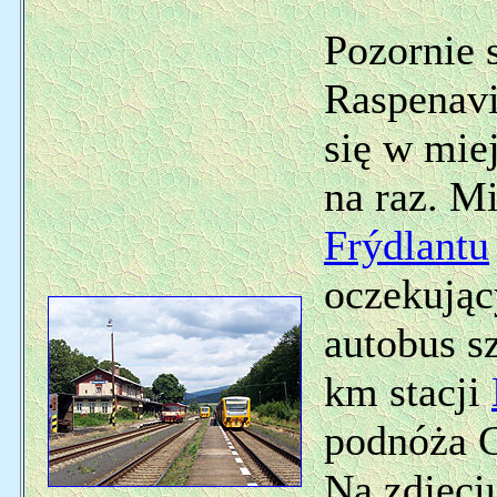
Pozornie 
Raspenavi
się w mie
na raz. Mi
Frýdlantu
oczekując
autobus s
km stacji
podnóża G
Na zdjęci