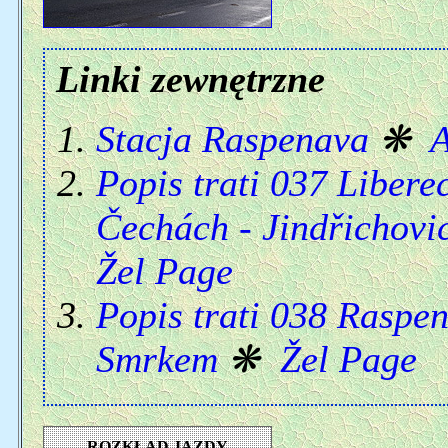
Linki zewnętrzne
Stacja Raspenava
❋
A
Popis trati 037 Libere
Čechách - Jindřichovi
Žel Page
Popis trati 038 Raspen
Smrkem
❋
Žel Page
ROZKŁAD JAZDY