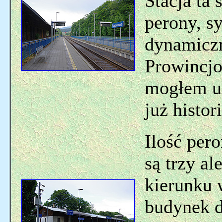
Stacja ta
perony, s
dynamiczn
Prowincjo
mogłem uc
już histori
Ilość pero
są trzy al
kierunku 
budynek d