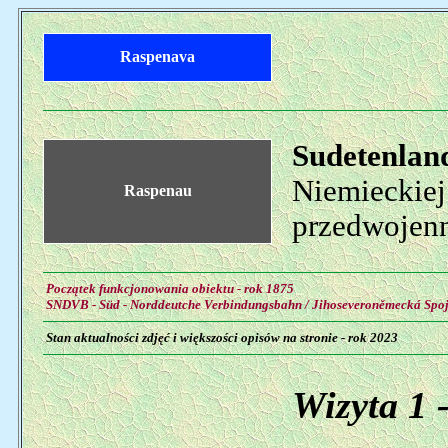
Raspenava
Sudetenlan
Niemieckiej
Raspenau
przedwojenn
Początek funkcjonowania obiektu - rok 1875
SNDVB - Süd - Norddeutche Verbindungsbahn / Jihoseveroněmecká Spo
Stan aktualności zdjęć i większości opisów na stronie - rok 2023
Wizyta 1 