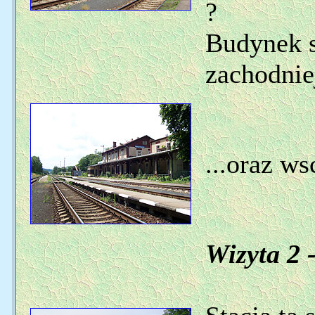
?
Budynek s
zachodniej
...oraz ws
Wizyta 2 