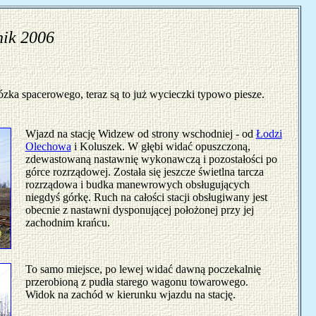
nik 2006
ka spacerowego, teraz są to już wycieczki typowo piesze.
Wjazd na stację Widzew od strony wschodniej - od
Łodzi
Olechowa
i Koluszek. W głębi widać opuszczoną,
zdewastowaną nastawnię wykonawczą i pozostałości po
górce rozrządowej. Została się jeszcze świetlna tarcza
rozrządowa i budka manewrowych obsługujących
niegdyś górkę. Ruch na całości stacji obsługiwany jest
obecnie z nastawni dysponującej położonej przy jej
zachodnim krańcu.
To samo miejsce, po lewej widać dawną poczekalnię
przerobioną z pudła starego wagonu towarowego.
Widok na zachód w kierunku wjazdu na stację.