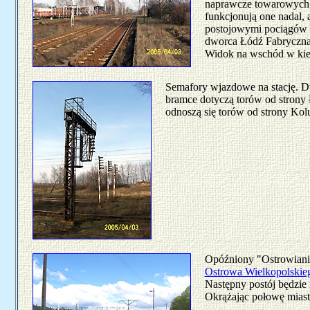
naprawcze towarowych
funkcjonują one nadal, a
postojowymi pociągów p
dworca Łódź Fabryczna
Widok na wschód w kie
Semafory wjazdowe na stację. Dw
bramce dotyczą torów od strony
odnoszą się torów od strony Kol
Opóźniony "Ostrowian
Ostrowa Wielkopolskie
Następny postój będzie 
Okrążając połowę miast