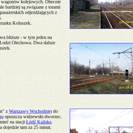
 wagonów kolejowych. Obecnie
le bardziej są związane z torami
asażerskich odjeżdżających z
.
runku Koluszek.
a bliższe - w tym jeden na
 Łodzi Olechowa. Dwa dalsze
uszek.
in" z
Warszawy Wschodniej
do
go
opuszcza widzewski dworzec.
mieć na stacji
Łódź Kaliska
.
a dojedzie tam za 25 minut.