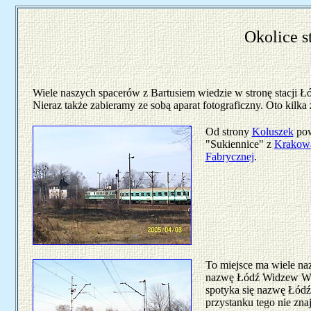
Okolice s
Wiele naszych spacerów z Bartusiem wiedzie w stronę stacji Ł
Nieraz także zabieramy ze sobą aparat fotograficzny. Oto kilka 
Od strony
Koluszek
pow
"Sukiennice" z
Krakow
Fabrycznej
.
To miejsce ma wiele naz
nazwę Łódź Widzew Wag
spotyka się nazwę Łód
przystanku tego nie zna