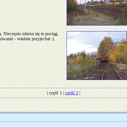
a
. Nieczęsto zdarza się tu pociąg,
iwanie - właśnie przyjechał :)
| część 1 |
część 2
|