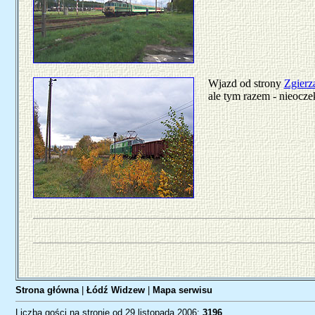
Wjazd od strony
Zgierz
ale tym razem - nieoczek
Strona główna
|
Łódź Widzew
|
Mapa serwisu
Liczba gości na stronie od 29 listopada 2006:
3196