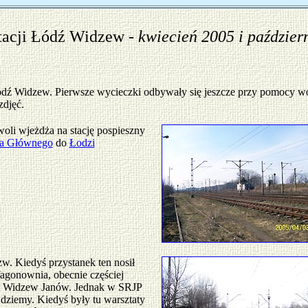
tacji Łódź Widzew -
kwiecień 2005 i paździer
ódź Widzew. Pierwsze wycieczki odbywały się jeszcze przy pomocy wóz
zdjęć.
oli wjeżdża na stację pospieszny
a Głównego
do
Łodzi
w. Kiedyś przystanek ten nosił
onownia, obecnie częściej
ź Widzew Janów. Jednak w SRJP
jdziemy. Kiedyś były tu warsztaty