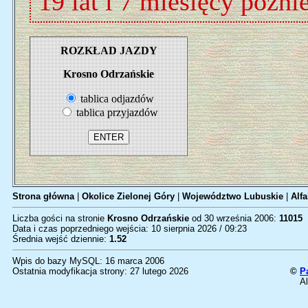
19 lat i 7 miesięcy późni
ROZKŁAD JAZDY
Krosno Odrzańskie
tablica odjazdów
tablica przyjazdów
Strona główna
|
Okolice Zielonej Góry
|
Województwo Lubuskie
|
Alfa
Liczba gości na stronie
Krosno Odrzańskie
od 30 września 2006:
11015
Data i czas poprzedniego wejścia: 10 sierpnia 2026 / 09:23
Średnia wejść dziennie:
1.52
Wpis do bazy MySQL: 16 marca 2006
Ostatnia modyfikacja strony: 27 lutego 2026
©
P
Al