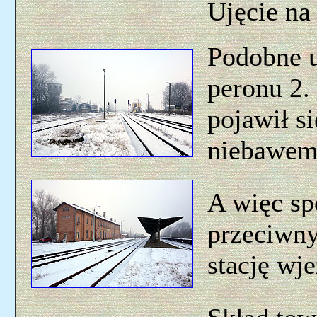
Ujęcie na
Podobne u
peronu 2
pojawił s
niebawem 
A więc sp
przeciwny
stację wj