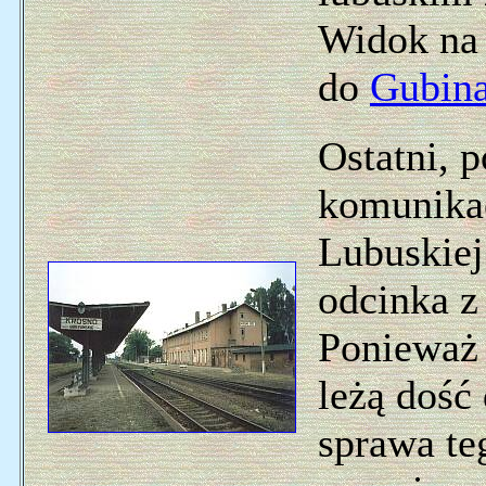
Widok na
do
Gubin
Ostatni, p
komunikac
Lubuskiej
odcinka 
Ponieważ 
leżą dość
sprawa te