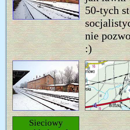
50-tych st
socjalist
nie pozwo
:)
Sieciowy