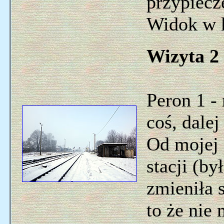
przypiecz
Widok w 
Wizyta 2 
Peron 1 -
coś, dale
Od mojej 
stacji (by
zmieniła s
to że nie 