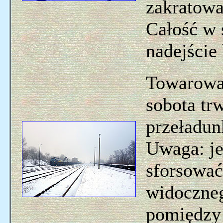
zakratowa
Całość w 
nadejście
Towarowa 
sobota trw
przeładu
Uwaga: je
sforsować
widoczne
pomiędzy 