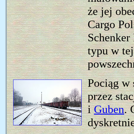
że jej ob
Cargo Pol
Schenker 
typu w te
powszech
Pociąg w 
przez sta
i
Guben
. 
dyskretni