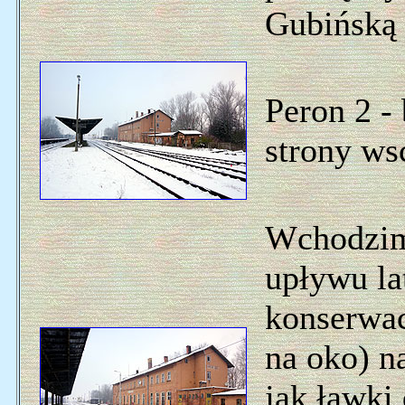
Gubińską 
Peron 2 -
strony ws
Wchodzim
upływu la
konserwac
na oko) n
jak ławki