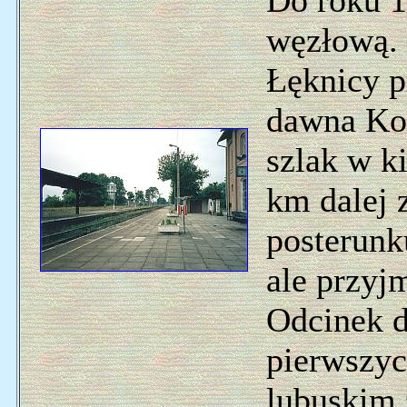
Do roku 1
węzłową. Z
Łęknicy 
dawna Kol
szlak w k
km dalej 
posterunk
ale przyj
Odcinek d
pierwszyc
lubuskim