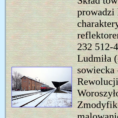
Skład tow
prowadzi
charakter
reflektor
232 512-4
Ludmiła 
sowiecka
Rewolucji
Woroszyło
Zmodyfiko
malowani